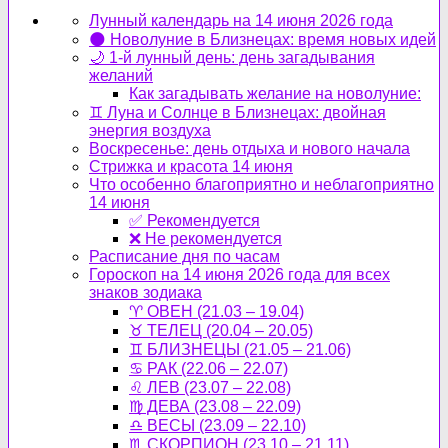
Лунный календарь на 14 июня 2026 года
🌑 Новолуние в Близнецах: время новых идей
🌙 1-й лунный день: день загадывания
желаний
Как загадывать желание на новолуние:
♊ Луна и Солнце в Близнецах: двойная
энергия воздуха
Воскресенье: день отдыха и нового начала
Стрижка и красота 14 июня
Что особенно благоприятно и неблагоприятно
14 июня
✅ Рекомендуется
❌ Не рекомендуется
Расписание дня по часам
Гороскоп на 14 июня 2026 года для всех
знаков зодиака
♈ ОВЕН (21.03 – 19.04)
♉ ТЕЛЕЦ (20.04 – 20.05)
♊ БЛИЗНЕЦЫ (21.05 – 21.06)
♋ РАК (22.06 – 22.07)
♌ ЛЕВ (23.07 – 22.08)
♍ ДЕВА (23.08 – 22.09)
♎ ВЕСЫ (23.09 – 22.10)
♏ СКОРПИОН (23.10 – 21.11)