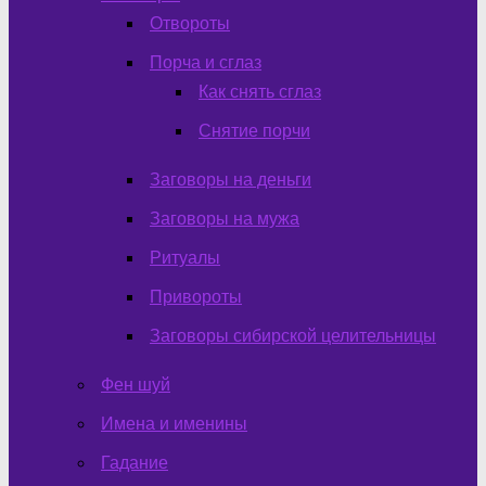
Отвороты
Порча и сглаз
Как снять сглаз
Снятие порчи
Заговоры на деньги
Заговоры на мужа
Ритуалы
Привороты
Заговоры сибирской целительницы
Фен шуй
Имена и именины
Гадание