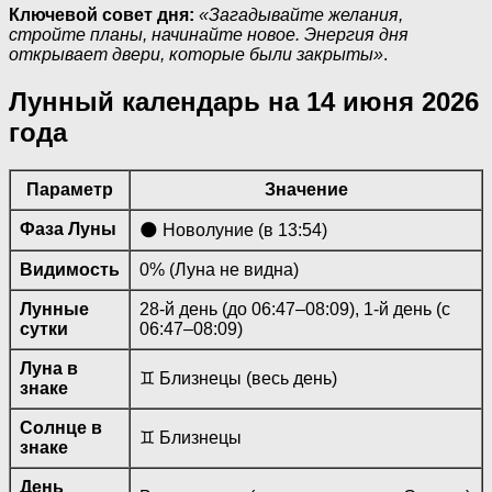
Ключевой совет дня:
«Загадывайте желания,
стройте планы, начинайте новое. Энергия дня
открывает двери, которые были закрыты»
.
Лунный календарь на 14 июня 2026
года
Параметр
Значение
Фаза Луны
🌑 Новолуние (в 13:54)
Видимость
0% (Луна не видна)
Лунные
28-й день (до 06:47–08:09), 1-й день (с
сутки
06:47–08:09)
Луна в
♊ Близнецы (весь день)
знаке
Солнце в
♊ Близнецы
знаке
День