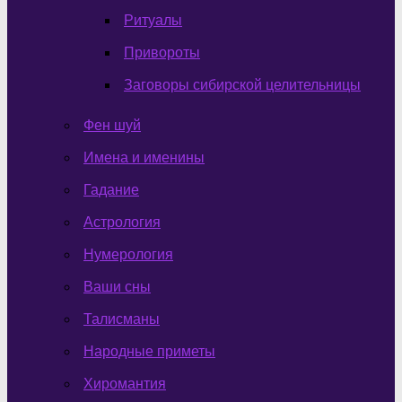
Ритуалы
Привороты
Заговоры сибирской целительницы
Фен шуй
Имена и именины
Гадание
Астрология
Нумерология
Ваши сны
Талисманы
Народные приметы
Хиромантия