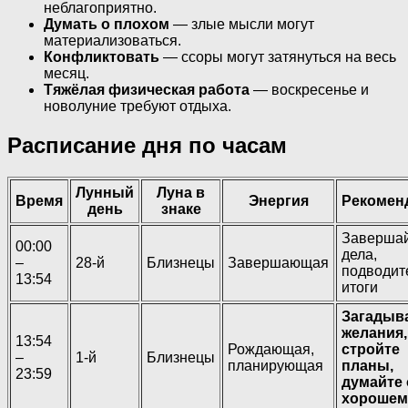
неблагоприятно.
Думать о плохом
— злые мысли могут
материализоваться.
Конфликтовать
— ссоры могут затянуться на весь
месяц.
Тяжёлая физическая работа
— воскресенье и
новолуние требуют отдыха.
Расписание дня по часам
Лунный
Луна в
Время
Энергия
Рекомен
день
знаке
Заверша
00:00
дела,
–
28-й
Близнецы
Завершающая
подводит
13:54
итоги
Загадыв
желания,
13:54
Рождающая,
стройте
–
1-й
Близнецы
планирующая
планы,
23:59
думайте 
хорошем