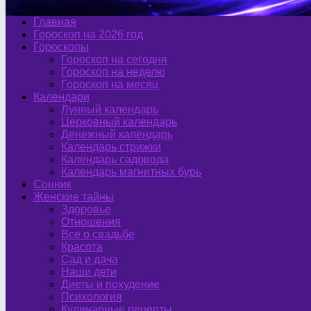
Главная
Гороскоп на 2026 год
Гороскопы
Гороскоп на сегодня
Гороскоп на неделю
Гороскоп на месяц
Календари
Лунный календарь
Церковный календарь
Денежный календарь
Календарь стрижки
Календарь садовода
Календарь магнитных бурь
Сонник
Женские тайны
Здоровье
Отношения
Все о свадьбе
Красота
Сад и дача
Наши дети
Диеты и похудение
Психология
Кулинарные рецепты