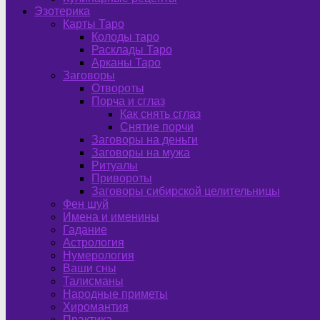
Эзотерика
Карты Таро
Колоды таро
Расклады Таро
Арканы Таро
Заговоры
Отвороты
Порча и сглаз
Как снять сглаз
Снятие порчи
Заговоры на деньги
Заговоры на мужа
Ритуалы
Привороты
Заговоры сибирской целительницы
Фен шуй
Имена и именины
Гадание
Астрология
Нумерология
Ваши сны
Талисманы
Народные приметы
Хиромантия
Практика