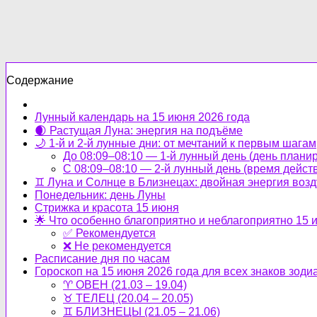
Содержание
Лунный календарь на 15 июня 2026 года
🌒 Растущая Луна: энергия на подъёме
🌙 1-й и 2-й лунные дни: от мечтаний к первым шагам
До 08:09–08:10 — 1-й лунный день (день плани
С 08:09–08:10 — 2-й лунный день (время дейст
♊ Луна и Солнце в Близнецах: двойная энергия возд
Понедельник: день Луны
Стрижка и красота 15 июня
🌟 Что особенно благоприятно и неблагоприятно 15 
✅ Рекомендуется
❌ Не рекомендуется
Расписание дня по часам
Гороскоп на 15 июня 2026 года для всех знаков зоди
♈ ОВЕН (21.03 – 19.04)
♉ ТЕЛЕЦ (20.04 – 20.05)
♊ БЛИЗНЕЦЫ (21.05 – 21.06)