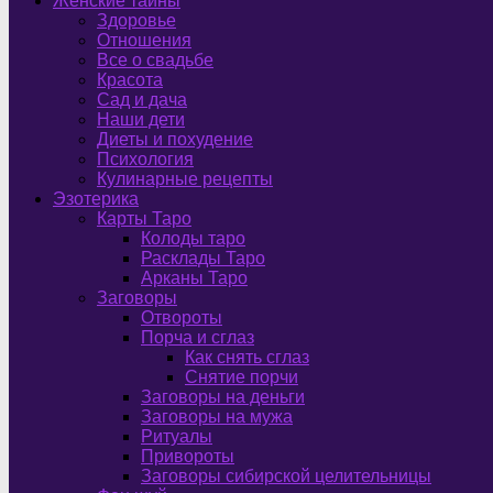
Женские тайны
Здоровье
Отношения
Все о свадьбе
Красота
Сад и дача
Наши дети
Диеты и похудение
Психология
Кулинарные рецепты
Эзотерика
Карты Таро
Колоды таро
Расклады Таро
Арканы Таро
Заговоры
Отвороты
Порча и сглаз
Как снять сглаз
Снятие порчи
Заговоры на деньги
Заговоры на мужа
Ритуалы
Привороты
Заговоры сибирской целительницы