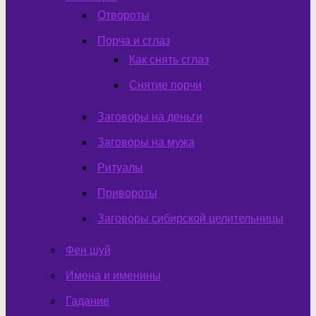
Отвороты
Порча и сглаз
Как снять сглаз
Снятие порчи
Заговоры на деньги
Заговоры на мужа
Ритуалы
Привороты
Заговоры сибирской целительницы
Фен шуй
Имена и именины
Гадание