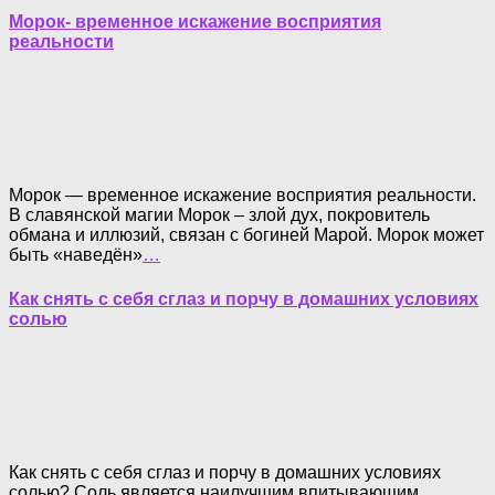
Морок- временное искажение восприятия
реальности
Морок — временное искажение восприятия реальности.
В славянской магии Морок – злой дух, покровитель
обмана и иллюзий, связан с богиней Марой. Морок может
быть «наведён»
…
Как снять с себя сглаз и порчу в домашних условиях
солью
Как снять с себя сглаз и порчу в домашних условиях
солью? Соль является наилучшим впитывающим