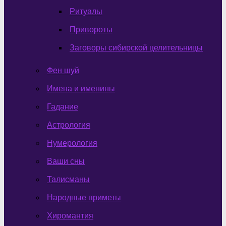
Ритуалы
Привороты
Заговоры сибирской целительницы
Фен шуй
Имена и именины
Гадание
Астрология
Нумерология
Ваши сны
Талисманы
Народные приметы
Хиромантия