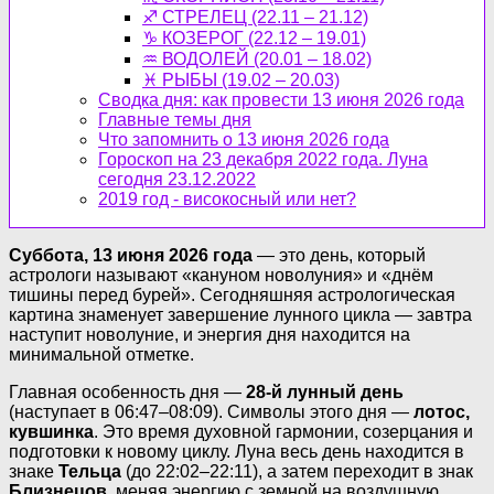
♐ СТРЕЛЕЦ (22.11 – 21.12)
♑ КОЗЕРОГ (22.12 – 19.01)
♒ ВОДОЛЕЙ (20.01 – 18.02)
♓ РЫБЫ (19.02 – 20.03)
Сводка дня: как провести 13 июня 2026 года
Главные темы дня
Что запомнить о 13 июня 2026 года
Гороскоп на 23 декабря 2022 года. Луна
сегодня 23.12.2022
2019 год - високосный или нет?
Суббота, 13 июня 2026 года
— это день, который
астрологи называют «кануном новолуния» и «днём
тишины перед бурей». Сегодняшняя астрологическая
картина знаменует завершение лунного цикла — завтра
наступит новолуние, и энергия дня находится на
минимальной отметке.
Главная особенность дня —
28-й лунный день
(наступает в 06:47–08:09). Символы этого дня —
лотос,
кувшинка
. Это время духовной гармонии, созерцания и
подготовки к новому циклу. Луна весь день находится в
знаке
Тельца
(до 22:02–22:11), а затем переходит в знак
Близнецов
, меняя энергию с земной на воздушную.