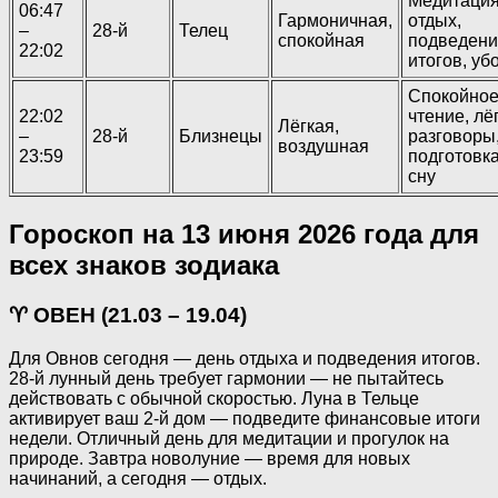
Медитация
06:47
Гармоничная,
отдых,
–
28-й
Телец
спокойная
подведени
22:02
итогов, уб
Спокойно
22:02
чтение, лё
Лёгкая,
–
28-й
Близнецы
разговоры
воздушная
23:59
подготовка
сну
Гороскоп на 13 июня 2026 года для
всех знаков зодиака
♈ ОВЕН (21.03 – 19.04)
Для Овнов сегодня — день отдыха и подведения итогов.
28-й лунный день требует гармонии — не пытайтесь
действовать с обычной скоростью. Луна в Тельце
активирует ваш 2-й дом — подведите финансовые итоги
недели. Отличный день для медитации и прогулок на
природе. Завтра новолуние — время для новых
начинаний, а сегодня — отдых.