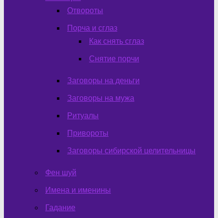
Отвороты
Порча и сглаз
Как снять сглаз
Снятие порчи
Заговоры на деньги
Заговоры на мужа
Ритуалы
Привороты
Заговоры сибирской целительницы
Фен шуй
Имена и именины
Гадание