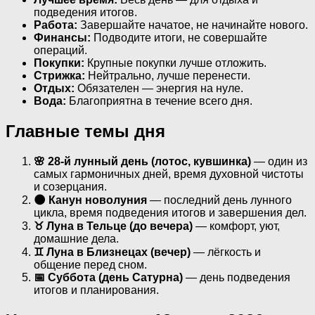
подведения итогов.
Работа:
Завершайте начатое, не начинайте нового.
Финансы:
Подводите итоги, не совершайте
операций.
Покупки:
Крупные покупки лучше отложить.
Стрижка:
Нейтрально, лучше перенести.
Отдых:
Обязателен — энергия на нуле.
Вода:
Благоприятна в течение всего дня.
Главные темы дня
🌸 28-й лунный день (лотос, кувшинка)
— один из
самых гармоничных дней, время духовной чистоты
и созерцания.
🌑 Канун новолуния
— последний день лунного
цикла, время подведения итогов и завершения дел.
♉ Луна в Тельце (до вечера)
— комфорт, уют,
домашние дела.
♊ Луна в Близнецах (вечер)
— лёгкость и
общение перед сном.
📅 Суббота (день Сатурна)
— день подведения
итогов и планирования.