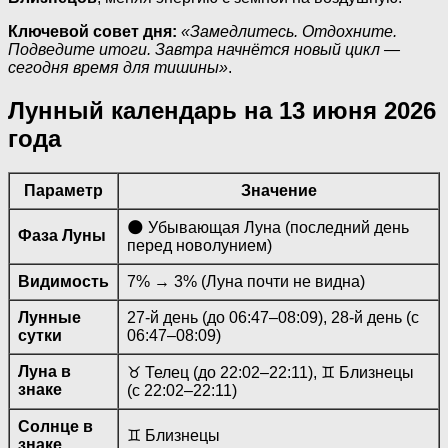
Ключевой совет дня:
«Замедлитесь. Отдохните.
Подведите итоги. Завтра начнётся новый цикл —
сегодня время для тишины»
.
Лунный календарь на 13 июня 2026
года
Параметр
Значение
🌑 Убывающая Луна (последний день
Фаза Луны
перед новолунием)
Видимость
7% → 3% (Луна почти не видна)
Лунные
27-й день (до 06:47–08:09), 28-й день (с
сутки
06:47–08:09)
Луна в
♉ Телец (до 22:02–22:11), ♊ Близнецы
знаке
(с 22:02–22:11)
Солнце в
♊ Близнецы
знаке