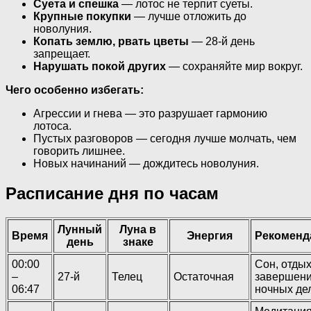
Суета и спешка
— лотос не терпит суеты.
Крупные покупки
— лучше отложить до
новолуния.
Копать землю, рвать цветы
— 28-й день
запрещает.
Нарушать покой других
— сохраняйте мир вокруг.
Чего особенно избегать:
Агрессии и гнева — это разрушает гармонию
лотоса.
Пустых разговоров — сегодня лучше молчать, чем
говорить лишнее.
Новых начинаний — дождитесь новолуния.
Расписание дня по часам
Лунный
Луна в
Время
Энергия
Рекоменд
день
знаке
00:00
Сон, отдых
–
27-й
Телец
Остаточная
завершен
06:47
ночных де