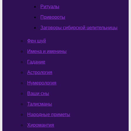
Ритуалы
Привороты
Заговоры сибирской целительницы
Фен шуй
Имена и именины
Гадание
Астрология
Нумерология
Ваши сны
Талисманы
Народные приметы
Хиромантия