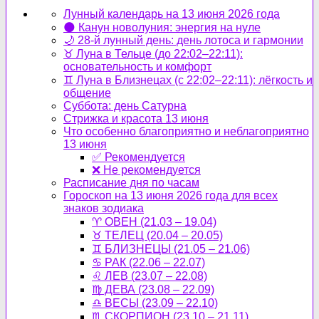
Лунный календарь на 13 июня 2026 года
🌑 Канун новолуния: энергия на нуле
🌙 28-й лунный день: день лотоса и гармонии
♉ Луна в Тельце (до 22:02–22:11):
основательность и комфорт
♊ Луна в Близнецах (с 22:02–22:11): лёгкость и
общение
Суббота: день Сатурна
Стрижка и красота 13 июня
Что особенно благоприятно и неблагоприятно
13 июня
✅ Рекомендуется
❌ Не рекомендуется
Расписание дня по часам
Гороскоп на 13 июня 2026 года для всех
знаков зодиака
♈ ОВЕН (21.03 – 19.04)
♉ ТЕЛЕЦ (20.04 – 20.05)
♊ БЛИЗНЕЦЫ (21.05 – 21.06)
♋ РАК (22.06 – 22.07)
♌ ЛЕВ (23.07 – 22.08)
♍ ДЕВА (23.08 – 22.09)
♎ ВЕСЫ (23.09 – 22.10)
♏ СКОРПИОН (23.10 – 21.11)