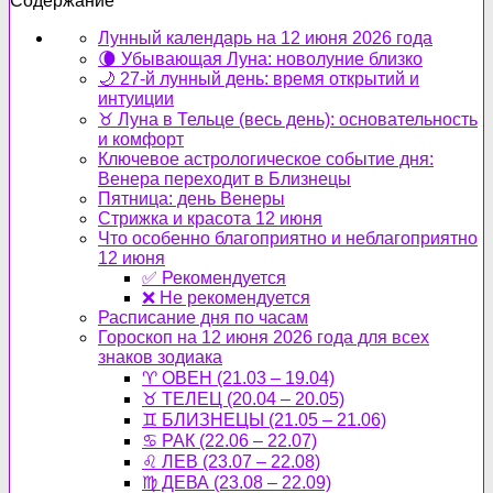
Содержание
Лунный календарь на 12 июня 2026 года
🌘 Убывающая Луна: новолуние близко
🌙 27-й лунный день: время открытий и
интуиции
♉ Луна в Тельце (весь день): основательность
и комфорт
Ключевое астрологическое событие дня:
Венера переходит в Близнецы
Пятница: день Венеры
Стрижка и красота 12 июня
Что особенно благоприятно и неблагоприятно
12 июня
✅ Рекомендуется
❌ Не рекомендуется
Расписание дня по часам
Гороскоп на 12 июня 2026 года для всех
знаков зодиака
♈ ОВЕН (21.03 – 19.04)
♉ ТЕЛЕЦ (20.04 – 20.05)
♊ БЛИЗНЕЦЫ (21.05 – 21.06)
♋ РАК (22.06 – 22.07)
♌ ЛЕВ (23.07 – 22.08)
♍ ДЕВА (23.08 – 22.09)