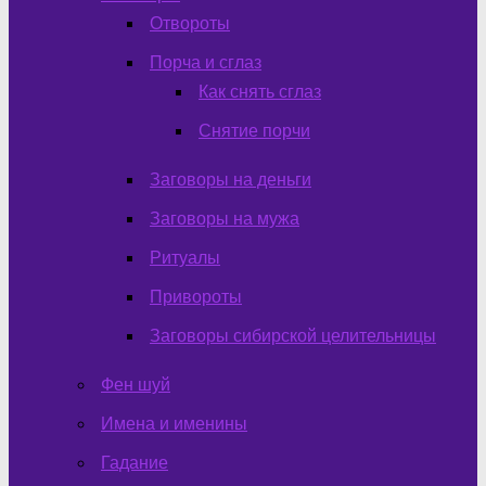
Отвороты
Порча и сглаз
Как снять сглаз
Снятие порчи
Заговоры на деньги
Заговоры на мужа
Ритуалы
Привороты
Заговоры сибирской целительницы
Фен шуй
Имена и именины
Гадание