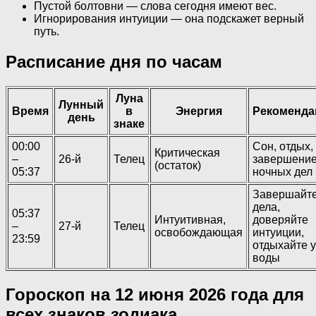
Пустой болтовни — слова сегодня имеют вес.
Игнорирования интуиции — она подскажет верный
путь.
Расписание дня по часам
Луна
Лунный
Время
в
Энергия
Рекоменда
день
знаке
00:00
Сон, отдых,
Критическая
–
26-й
Телец
завершени
(остаток)
05:37
ночных дел
Завершайт
дела,
05:37
Интуитивная,
доверяйте
–
27-й
Телец
освобождающая
интуиции,
23:59
отдыхайте у
воды
Гороскоп на 12 июня 2026 года для
всех знаков зодиака