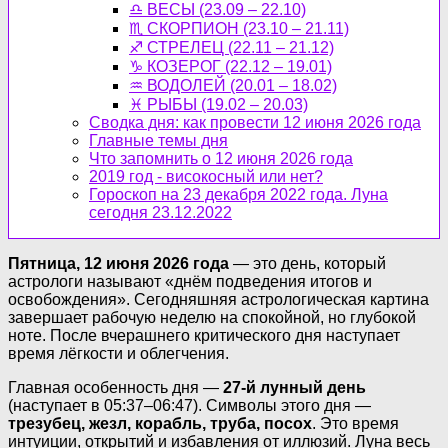
♎ ВЕСЫ (23.09 – 22.10)
♏ СКОРПИОН (23.10 – 21.11)
♐ СТРЕЛЕЦ (22.11 – 21.12)
♑ КОЗЕРОГ (22.12 – 19.01)
♒ ВОДОЛЕЙ (20.01 – 18.02)
♓ РЫБЫ (19.02 – 20.03)
Сводка дня: как провести 12 июня 2026 года
Главные темы дня
Что запомнить о 12 июня 2026 года
2019 год - високосный или нет?
Гороскоп на 23 декабря 2022 года. Луна
сегодня 23.12.2022
Пятница, 12 июня 2026 года
— это день, который
астрологи называют «днём подведения итогов и
освобождения». Сегодняшняя астрологическая картина
завершает рабочую неделю на спокойной, но глубокой
ноте. После вчерашнего критического дня наступает
время лёгкости и облегчения.
Главная особенность дня —
27-й лунный день
(наступает в 05:37–06:47). Символы этого дня —
трезубец, жезл, корабль, труба, посох
. Это время
интуиции, открытий и избавления от иллюзий. Луна весь