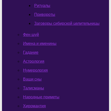
Ритуалы
Привороты
Заговоры сибирской целительницы
Фен шуй
Имена и именины
Гадание
Астрология
Нумерология
Ваши сны
Талисманы
Народные приметы
Хиромантия