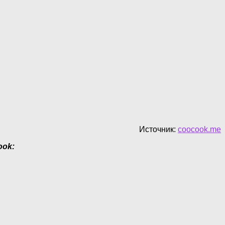
Источник:
coocook.me
ook: