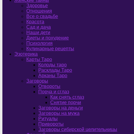
Женские тайны
Здоровье
Отношения
Все о свадьбе
Красота
Сад и дача
Наши дети
Диеты и похудение
Психология
Кулинарные рецепты
Эзотерика
Карты Таро
Колоды таро
Расклады Таро
Арканы Таро
Заговоры
Отвороты
Порча и сглаз
Как снять сглаз
Снятие порчи
Заговоры на деньги
Заговоры на мужа
Ритуалы
Привороты
Заговоры сибирской целительницы