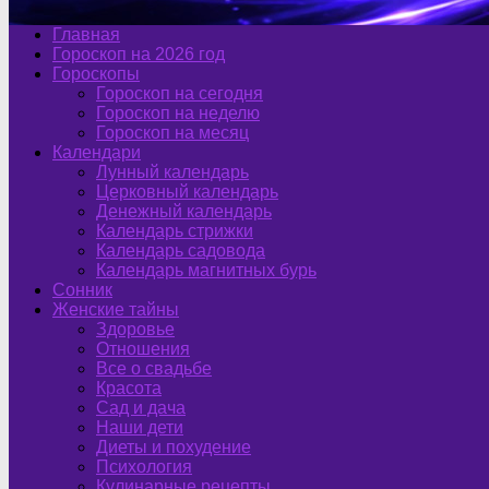
Главная
Гороскоп на 2026 год
Гороскопы
Гороскоп на сегодня
Гороскоп на неделю
Гороскоп на месяц
Календари
Лунный календарь
Церковный календарь
Денежный календарь
Календарь стрижки
Календарь садовода
Календарь магнитных бурь
Сонник
Женские тайны
Здоровье
Отношения
Все о свадьбе
Красота
Сад и дача
Наши дети
Диеты и похудение
Психология
Кулинарные рецепты