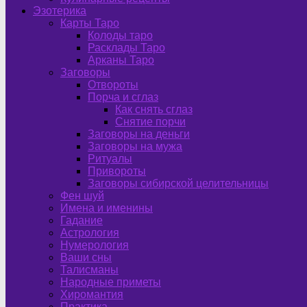
Эзотерика
Карты Таро
Колоды таро
Расклады Таро
Арканы Таро
Заговоры
Отвороты
Порча и сглаз
Как снять сглаз
Снятие порчи
Заговоры на деньги
Заговоры на мужа
Ритуалы
Привороты
Заговоры сибирской целительницы
Фен шуй
Имена и именины
Гадание
Астрология
Нумерология
Ваши сны
Талисманы
Народные приметы
Хиромантия
Практика