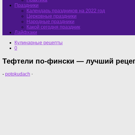
Праздники
Календарь праздников на 2022 год
Церковные праздники
Народные праздники
Какой сегодня праздник
Лайфхаки
Кулинарные рецепты
0
Тефтели по-фински — лучший рецеп
-
potokudach
·