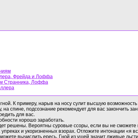
ениям
ллера, Фрейда и Лоффа
кам Странника, Лоффа
иллера
т гной. К примеру, нарыв на носу сулит высшую возможност
у, на спине, подсознание рекомендует для вас закончить з
едить для вас.
собности хорошо заработать.
будет решены. Вероятны суровые ссоры, если вы не сможете
х упреках и укоризненных взорах. Отложите интонации «я 
можете вычислить ересь. Гной из ушей значит лживые льстив