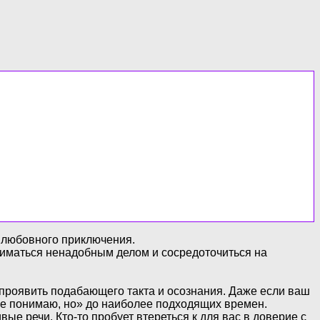
ь любовного приключения.
аниматься ненадобным делом и сосредоточиться на
 проявить подабающего такта и осознания. Даже если ваш
все понимаю, но» до наиболее подходящих времен.
ые речи. Кто-то пробует втереться к для вас в доверие с