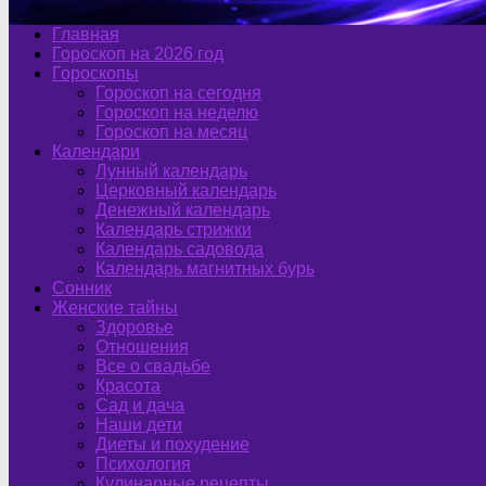
Главная
Гороскоп на 2026 год
Гороскопы
Гороскоп на сегодня
Гороскоп на неделю
Гороскоп на месяц
Календари
Лунный календарь
Церковный календарь
Денежный календарь
Календарь стрижки
Календарь садовода
Календарь магнитных бурь
Сонник
Женские тайны
Здоровье
Отношения
Все о свадьбе
Красота
Сад и дача
Наши дети
Диеты и похудение
Психология
Кулинарные рецепты