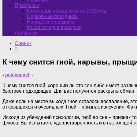
Праздники
Календарь праздников на 2022 год
Церковные праздники
Народные праздники
Какой сегодня праздник
Лайфхаки
Сонник
0
К чему снится гной, нарывы, прыщ
-
potokudach
·
К чему снится гной, хороший ли это сон либо имеет разли
быстрее подходящее. Для вас получится раскрыть обман, 
Даже если на месте выхода гноя осталось воспаление, эт
открывшихся и очевидных. Гной – признак излечения. Фак
Исходя из убеждений психологии, гной во сне – признак
флюса. Вы испытаете удовлетворенность и в настоящей ж