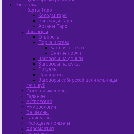
Эзотерика
Карты Таро
Колоды таро
Расклады Таро
Арканы Таро
Заговоры
Отвороты
Порча и сглаз
Как снять сглаз
Снятие порчи
Заговоры на деньги
Заговоры на мужа
Ритуалы
Привороты
Заговоры сибирской целительницы
Фен шуй
Имена и именины
Гадание
Астрология
Нумерология
Ваши сны
Талисманы
Народные приметы
Хиромантия
Практика