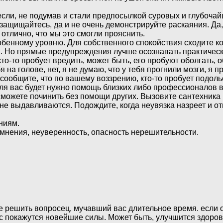
знесли, не подумав и стали предпосылкой суровых и глубоч
 защищайтесь, да и не очень демонстрируйте раскаяния. Да
 отлично, что мы это смогли прояснить.
обенному уровню. Для собственного спокойствия сходите ко
и. Но прямые предупреждения лучше осознавать практическ
кто-то пробует вредить, может быть, его пробуют оболгать, 
я на голове, нет, я не думаю, что у тебя прогнили мозги, я
сообщите, что по вашему воззрению, кто-то пробует подольс
 для вас будет нужно помощь близких либо профессионалов
сможете починить без помощи других. Вызовите сантехника 
е выдавливаются. Подождите, когда неувязка назреет и от
ниям.
мнения, неуверенность, опасность нерешительности.
решить вопросец, мучавший вас длительное время. если оп
ас покажутся новейшие силы. Может быть, улучшится здоров