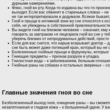
дурными намерениями.
Флюс, гной во рту. Когда-то издавна вы что-то прои
выходит. Если вас обвинят в старенькых словах – не
не так интерпретировали и додумали. Всякое бывает,
Гной и прыщи в интимной зоне во сне относятся к ос
себя, не убеждены в собственной привлекательност
Вы видите гной на близком человеке – означает, ему 
говорить за завтраком «я лицезрела гной во сне у теб
уберечь близких от непродуманных действий, просто 
Если для вас снится, что нарыв вскрывает доктор –
сне быть может даже потекший кран, который вы не 
Болезненные гнойные прыщи и фурункулы, которые н
Гниющие предметы – признак разрухи и упадка.
Гнилостная вода – к заболеваниям, больным отноше
Гнойные раны на собаках и остальных звериных – со
Главные значения гноя во сне
Безболезненный выход гноя, очищение раны – вы сможете 
незапятнанная и гладкая кожа – к большенный удаче. У в