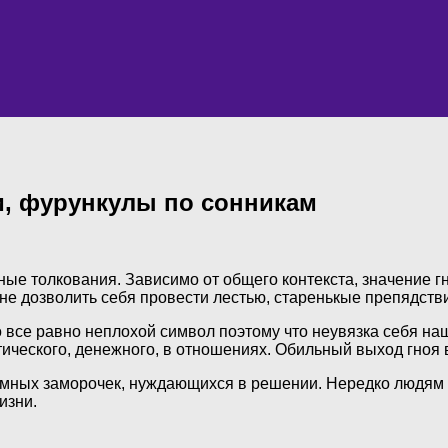
и, фурункулы по сонникам
чные толкования. Зависимо от общего контекста, значение 
не дозволить себя провести лестью, старенькые препядстви
о все равно неплохой символ поэтому что неувязка себя н
тического, денежного, в отношениях. Обильный выход гноя 
 томных заморочек, нуждающихся в решении. Нередко людям
изни.