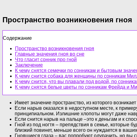
Пространство возникновения гноя
Содержание
Пространство возникновения гноя
Главные значения гноя во сне
Что гласит сонник про гной
Заключение
К чему снятся семечки по сонникам и бытовым знач
К чему снится собака для женщины по сонникам Ми
К чему снится, что вы плавали под водой, по сонни
К чему снятся белые цветы по сонникам Фрейда и М
Имеет значение пространство, из которого возникае
Если нарыв оказался в недоступном месте, к пример
принципиальном. Излишние хлопоты могут даже навр
Если снится нарыв на пальце –это к деньгам и к спо
Гной из под ногтя – препядствия в семье, которые 
близкий повинет, меньше всего он нуждается в ваши
Гноящиеся глаза – вас попробуют одурачить, но вы с