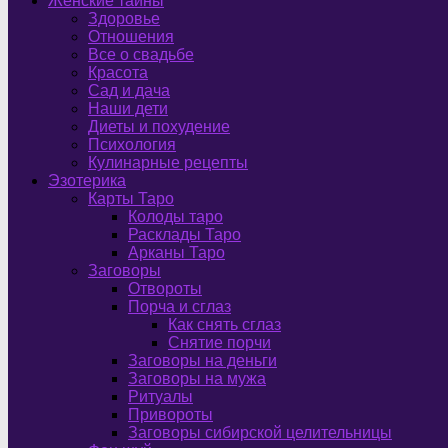
Женские тайны
Здоровье
Отношения
Все о свадьбе
Красота
Сад и дача
Наши дети
Диеты и похудение
Психология
Кулинарные рецепты
Эзотерика
Карты Таро
Колоды таро
Расклады Таро
Арканы Таро
Заговоры
Отвороты
Порча и сглаз
Как снять сглаз
Снятие порчи
Заговоры на деньги
Заговоры на мужа
Ритуалы
Привороты
Заговоры сибирской целительницы