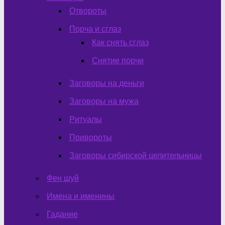
Отвороты
Порча и сглаз
Как снять сглаз
Снятие порчи
Заговоры на деньги
Заговоры на мужа
Ритуалы
Привороты
Заговоры сибирской целительницы
Фен шуй
Имена и именины
Гадание