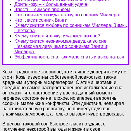
Доить козу – к большенный удаче
Злость – символ проблем
Что означает созидать козу по соннику Миллера
Что гласит сонник Ванги
К чему снится любовь по сонникам Миллера, Зимы,
Цветкова
К чему снится что укусила змея во сне?
К чему снится незнакомая девушка во сне.
Незнакомая девушка по сонникам Ванги и
Миллера.
Эффективность сна: как мало спать и высыпаться
Коза – радостное звериное, хотя лишне доверять ему не
стоит. Козы известны собственной ловкостью, также
вредным и упорным характером. С этими чертами и
соединено самое распространённое истолкование сна:
он гласит, что настроение у вас на данный момент
игривое, состояние не плохое, но впереди вероятны
ссоры и маленькие конфликты. Эти действия, невзирая
на отрицательную расцветку, не принесут для вас
значимых заморочек, а только вызовут чувство досады.
В целом, таковой сон быстрее гласит о удаче, о
получении некоторой выгоды и жизни в свое