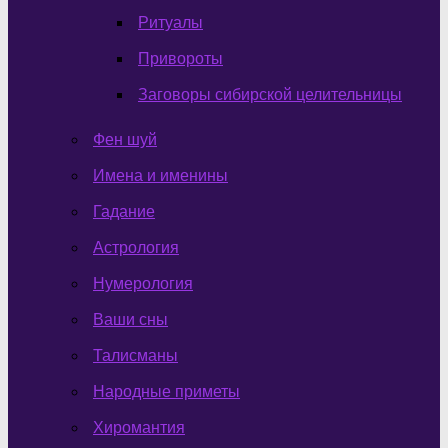
Ритуалы
Привороты
Заговоры сибирской целительницы
Фен шуй
Имена и именины
Гадание
Астрология
Нумерология
Ваши сны
Талисманы
Народные приметы
Хиромантия