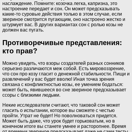
наслаждение. Помните: козочка легка, капризна, это
настроение передает и сон. Он может предсказывать
какие-то суровые действия только в этом случае, если
звериное смотрится пугающим, оно настроено жестко и
штурмует вас. В других вариантах сон с ролью козы не
должен вас пугать.
Противоречивые представления:
кто прав?
Можно увидеть, что взоры создателей разных сонников
серьезно различаются меж собой. Есть мировоззрение,
что сон про козу гласит о денежной стабильности. Пищи и
развлечений у вас будет вволю! Иная точка зрения
связана с конфликтностью козы, ее умением бодаться:
может быть, явившееся во сне звериное предсказывает
ссоры с близкими людьми.
Некие исследователи считают, что таковой сон может
гласить о испытании, которое вы сможете с честью
пройти. Утрат не будет! Но поволноваться придется.
Может быть даже, что урок будет горьковатым, но в
конечном итоге вы станете умнее и расторопнее. Время
от времени звериное предсказывает даже не сами тесты,