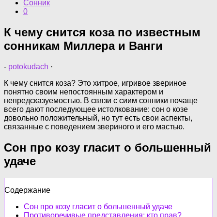
Сонник
0
К чему снится коза по известным
сонникам Миллера и Ванги
-
potokudach
·
К чему снится коза? Это хитрое, игривое звериное
понятно своим непостоянным характером и
непредсказуемостью. В связи с сиим сонники почаще
всего дают последующее истолкование: сон о козе
довольно положительный, но тут есть свои аспекты,
связанные с поведением звериного и его мастью.
Сон про козу гласит о большенный
удаче
Содержание
Сон про козу гласит о большенный удаче
Противоречивые представления: кто прав?