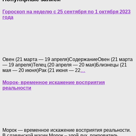
Гороскоп на неделю с 25 сентября по 1 октября 2023
года
Овен (21 марта — 19 апреля)СодержаниеОвен (21 марта
— 19 апреля)Телец (20 апреля — 20 мая)Близнецы (21
мая — 20 июня)Рак (21 июня — 22
…
Морок- временное искажение восприятия
реальности
Морок — временное искажение восприятия реальности.
В славянской магии Морок – злой дух, покровитель