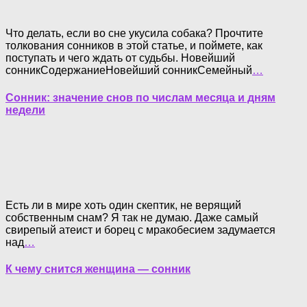
Что делать, если во сне укусила собака? Прочтите
толкования сонников в этой статье, и поймете, как
поступать и чего ждать от судьбы. Новейший
сонникСодержаниеНовейший сонникСемейный
…
Сонник: значение снов по числам месяца и дням
недели
Есть ли в мире хоть один скептик, не верящий
собственным снам? Я так не думаю. Даже самый
свирепый атеист и борец с мракобесием задумается
над
…
К чему снится женщина — сонник