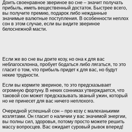
Доить своенравное звериное во сне – значит получать
прибыль, иметь вещественный достаток. Быстрее всего,
вы получите премию, подарок либо нежданные
значимые валютные поступления. В особенности неплох
сон в этом случае, если вы видите звериное
белоснежной масти.
Если же во сне вы доите козу, но она к для вас
неблагосклонна, пробует бодаться либо лягаться, то это
гласит о том, что прибыль придет к для вас, но будут
некие трудности.
Если вы кормите звериное, то это предсказывает
огромную фортуну. В неких сонниках утверждается, что
таковой сон может предсказывать званый ужин, который
но не принесет для вас ничего неплохого.
Очередной успешный сон – про козу с малеханькими
козлятами. Он гласит о наличии у вас значимой энергии,
вы полны сил, здоровья, потому просто можете решить
массу вопросцев. Вас ожидает суровый рывок вперед!