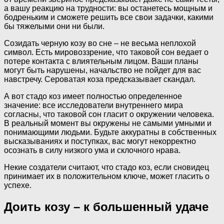
а вашу реакцию на трудности: вы останетесь мощным и
бодреньким и сможете решить все свои задачки, какими
бы тяжелыми они ни были.
Созидать черную козу во сне – не весьма неплохой
символ. Есть мировоззрение, что таковой сон ведает о
потере контакта с влиятельным лицом. Ваши планы
могут быть нарушены, начальство не пойдет для вас
навстречу. Сероватая коза предсказывает скандал.
А вот стадо коз имеет полностью определенное
значение: все исследователи внутреннего мира
согласны, что таковой сон гласит о окружении человека.
В реальный момент вы окружены не самыми умными и
понимающими людьми. Будьте аккуратны в собственных
высказываниях и поступках, вас могут некорректно
осознать в силу низкого ума и склочного нрава.
Некие создатели считают, что стадо коз, если сновидец
принимает их в положительном ключе, может гласить о
успехе.
Доить козу – к большенный удаче