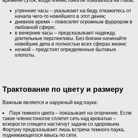
времени суток, когда членистоногое показалось на глаза:
утренние часы – указывают на беду, откажитесь от
начала чего-то новейшего в этот денек;
дневное время – повеселят огромным фуррором в
любовной сфере;
в вечерние часы – предсказывают надежду,
длительные перспективы. Без боязни начинайте
новейшие дела в полностью всех сферах жизни;
ночкой – предстоят определенные бытовые
хлопоты.
Трактование по цвету и размеру
Важным является и наружный вид паука:
Паук темного цвета – показывает на огорчение. Если
такое членистоногое сплетет сеть над кроватью –
вскорости спящего настигнут задачи со здоровьем.
Фортуну предсказывает лишь встреча темного паука,
поднимающегося ввысь по сети.