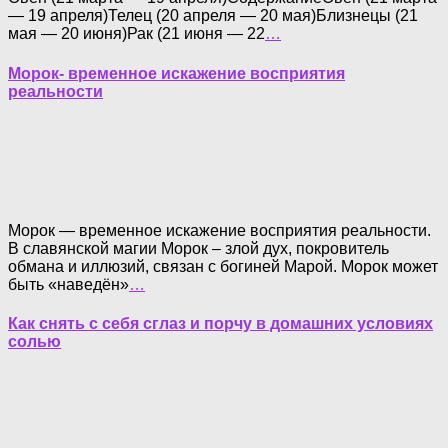
— 19 апреля)Телец (20 апреля — 20 мая)Близнецы (21
мая — 20 июня)Рак (21 июня — 22
…
Морок- временное искажение восприятия
реальности
Морок — временное искажение восприятия реальности.
В славянской магии Морок – злой дух, покровитель
обмана и иллюзий, связан с богиней Марой. Морок может
быть «наведён»
…
Как снять с себя сглаз и порчу в домашних условиях
солью