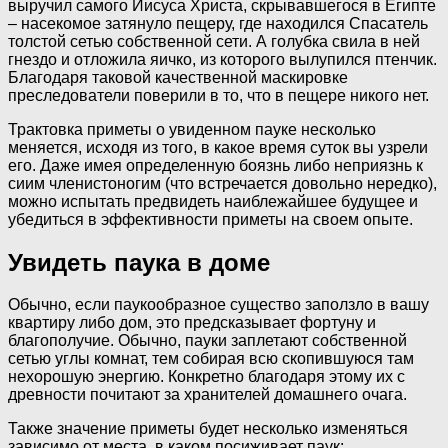
выручил самого Иисуса Христа, скрывавшегося в Египте
– насекомое затянуло пещеру, где находился Спасатель
толстой сетью собственной сети. А голубка свила в ней
гнездо и отложила яичко, из которого вылупился птенчик.
Благодаря таковой качественной маскировке
преследователи поверили в то, что в пещере никого нет.
Трактовка приметы о увиденном пауке несколько
меняется, исходя из того, в какое время суток вы узрели
его. Даже имея определенную боязнь либо неприязнь к
сиим членистоногим (что встречается довольно нередко),
можно испытать предвидеть наиблежайшее будущее и
убедиться в эффективности приметы на своем опыте.
Увидеть паука в доме
Обычно, если паукообразное существо заползло в вашу
квартиру либо дом, это предсказывает фортуну и
благополучие. Обычно, пауки заплетают собственной
сетью углы комнат, тем собирая всю скопившуюся там
нехорошую энергию. Конкретно благодаря этому их с
древности почитают за хранителей домашнего очага.
Также значение приметы будет несколько изменяться
зависимо от места, в каком посиживает паук: