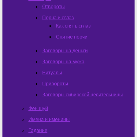
Отвороты
Порча и сглаз
Как снять сглаз
Снятие порчи
Заговоры на деньги
Заговоры на мужа
Ритуалы
Привороты
Заговоры сибирской целительницы
Фен шуй
Имена и именины
Гадание