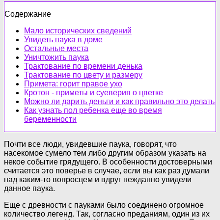
Содержание
Мало исторических сведений
Увидеть паука в доме
Остальные места
Уничтожить паука
Трактование по времени денька
Трактование по цвету и размеру
Примета: горит правое ухо
Кротон - приметы и суеверия о цветке
Можно ли дарить деньги и как правильно это делать
Как узнать пол ребенка еще во время
беременности
Почти все люди, увидевшие паука, говорят, что
насекомое сумело тем либо другим образом указать на
некое событие грядущего. В особенности достоверными
считается это поверье в случае, если вы как раз думали
над каким-то вопросцем и вдруг нежданно увидели
данное паука.
Еще с древности с пауками было соединено огромное
количество легенд. Так, согласно преданиям, один из их