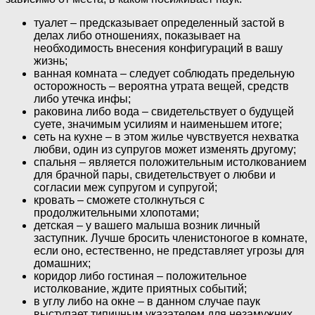
туалет – предсказывает определенный застой в
делах либо отношениях, показывает на
необходимость внесения конфигураций в вашу
жизнь;
ванная комната – следует соблюдать предельную
осторожность – вероятна утрата вещей, средств
либо утечка инфы;
раковина либо вода – свидетельствует о будущей
суете, значимым усилиям и наименьшем итоге;
сеть на кухне – в этом жилье чувствуется нехватка
любви, один из супругов может изменять другому;
спальня – является положительным истолкованием
для брачной пары, свидетельствует о любви и
согласии меж супругом и супругой;
кровать – сможете столкнуться с
продолжительными хлопотами;
детская – у вашего малыша возник личный
заступник. Лучше бросить членистоногое в комнате,
если оно, естественно, не представляет угрозы для
домашних;
коридор либо гостиная – положительное
истолкование, ждите приятных событий;
в углу либо на окне – в данном случае паук
выступает типичным указателем для незамужних