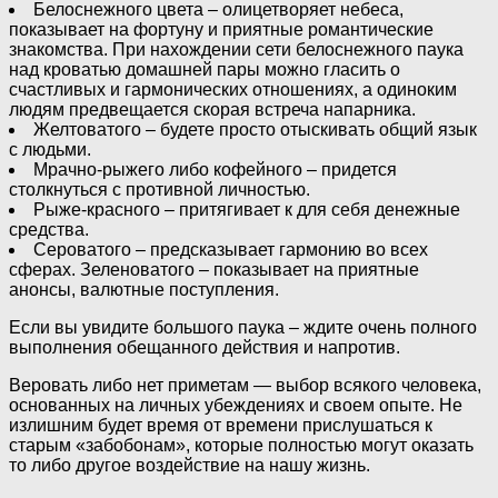
Белоснежного цвета – олицетворяет небеса,
показывает на фортуну и приятные романтические
знакомства. При нахождении сети белоснежного паука
над кроватью домашней пары можно гласить о
счастливых и гармонических отношениях, а одиноким
людям предвещается скорая встреча напарника.
Желтоватого – будете просто отыскивать общий язык
с людьми.
Мрачно-рыжего либо кофейного – придется
столкнуться с противной личностью.
Рыже-красного – притягивает к для себя денежные
средства.
Сероватого – предсказывает гармонию во всех
сферах. Зеленоватого – показывает на приятные
анонсы, валютные поступления.
Если вы увидите большого паука – ждите очень полного
выполнения обещанного действия и напротив.
Веровать либо нет приметам — выбор всякого человека,
основанных на личных убеждениях и своем опыте. Не
излишним будет время от времени прислушаться к
старым «забобонам», которые полностью могут оказать
то либо другое воздействие на нашу жизнь.