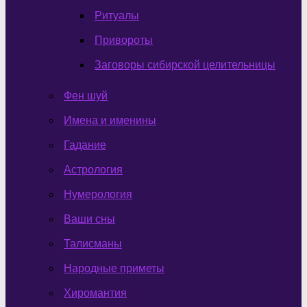
Ритуалы
Привороты
Заговоры сибирской целительницы
Фен шуй
Имена и именины
Гадание
Астрология
Нумерология
Ваши сны
Талисманы
Народные приметы
Хиромантия