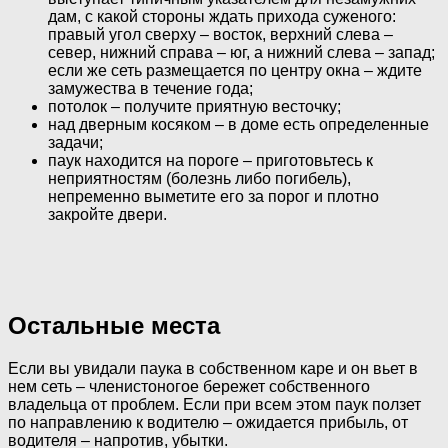
дам, с какой стороны ждать прихода суженого:
правый угол сверху – восток, верхний слева –
север, нижний справа – юг, а нижний слева – запад;
если же сеть размещается по центру окна – ждите
замужества в течение года;
потолок – получите приятную весточку;
над дверным косяком – в доме есть определенные
задачи;
паук находится на пороге – приготовьтесь к
неприятностям (болезнь либо погибель),
непременно выметите его за порог и плотно
закройте двери.
Остальные места
Если вы увидали паука в собственном каре и он вьет в
нем сеть – членистоногое бережет собственного
владельца от проблем. Если при всем этом паук ползет
по направлению к водителю – ожидается прибыль, от
водителя – напротив, убытки.