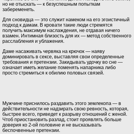
но не отыскать — к безуспешным попыткам
забеременеть.
Для сновидца — это служит намеком на его эгоистичный
подход к дамам. В кровати такие люди стремятся
получить максимум наслаждения, не отдавая ничего
взамен. Интимная близость для их — метод собственного
расслабления и ублажения.
Даме насаживать червяка на крючок — наяву
доминировать в сексе, выставляя свои определенные
требования и претензии. Закидывать удочку во сне —
означает иметь желание поменять напарника либо
просто стремиться к обилию половых связей.
Мужчине приснилось раздавить этого землекопа — в
действительности не надзирать свою ревность, которая,
быстрее всего, приведет к разрыву отношений с женой.
Чтоб приостановить разлад, стоит проявлять больше
доверия ко 2-ой половине и не высказывать
беспочвенные претензии.