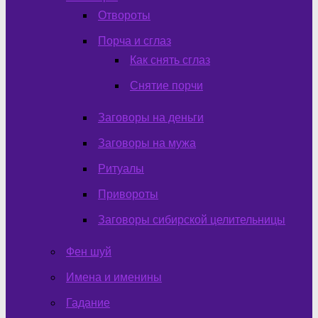
Отвороты
Порча и сглаз
Как снять сглаз
Снятие порчи
Заговоры на деньги
Заговоры на мужа
Ритуалы
Привороты
Заговоры сибирской целительницы
Фен шуй
Имена и именины
Гадание