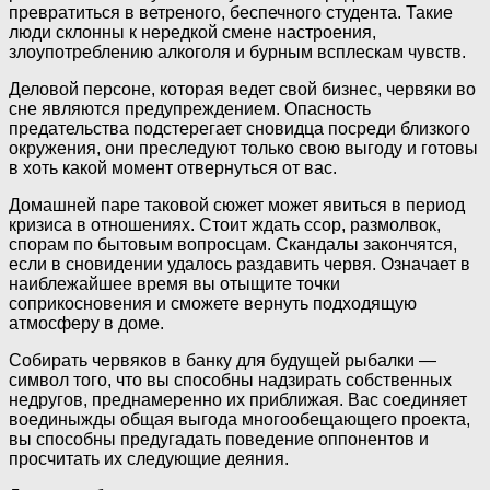
превратиться в ветреного, беспечного студента. Такие
люди склонны к нередкой смене настроения,
злоупотреблению алкоголя и бурным всплескам чувств.
Деловой персоне, которая ведет свой бизнес, червяки во
сне являются предупреждением. Опасность
предательства подстерегает сновидца посреди близкого
окружения, они преследуют только свою выгоду и готовы
в хоть какой момент отвернуться от вас.
Домашней паре таковой сюжет может явиться в период
кризиса в отношениях. Стоит ждать ссор, размолвок,
спорам по бытовым вопросцам. Скандалы закончятся,
если в сновидении удалось раздавить червя. Означает в
наиблежайшее время вы отыщите точки
соприкосновения и сможете вернуть подходящую
атмосферу в доме.
Собирать червяков в банку для будущей рыбалки —
символ того, что вы способны надзирать собственных
недругов, преднамеренно их приближая. Вас соединяет
воединыжды общая выгода многообещающего проекта,
вы способны предугадать поведение оппонентов и
просчитать их следующие деяния.