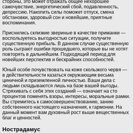
стороны, это может отражать общее нехорошее
самочувствие, энергетический сбой, подавленность,
депрессию. Накопить силы поможет отпуск, смена
обстановки, здоровый сон и новейшие, приятные
воспоминания.
Приснились склизкие звериные в качестве приманки —
воспользуетесь выгодностью ситуации, получите
существенную прибыль. В данном случае существенную
роль сыграют ошибки прошедшего, которые вы не хотят
повторять в дальнейшем. Подходящий период для
новейших перспектив и бескрайних способностей.
Юный особе почувствовать на коже скользкого червя —
в действительности казаться окружающим весьма
циничной и приземленной личностью. Ваши дела с
людьми складываются лишь на базе вашей выгоды.
Стряхивать с себя этих созданий — означает на сто
процентов поменять взоры, интересы, моральные рамки.
Вы стремитесь к самосовершенствованию, занию
собственного настоящего назначения, к гармонии. На
данный момент вам духовный рост выше вещественных
благ и ценностей.
Нострадамус