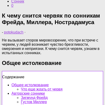
Сонник
0
К чему снится червяк по сонникам
Фрейда, Миллера, Нострадамуса
-
potokudach
·
Не вызывает споров мировоззрение, что при встрече с
червем, у людей возникает чувство брезгливости,
омерзения и неприязни. К чему снится червяк, узнаем в
испытанных сонниках.
Общее истолкование
Содержание
Общее истолкование
Что еще ждать от червя
Авторские сонники
Зигмунд Фрейд
Густов Миллер