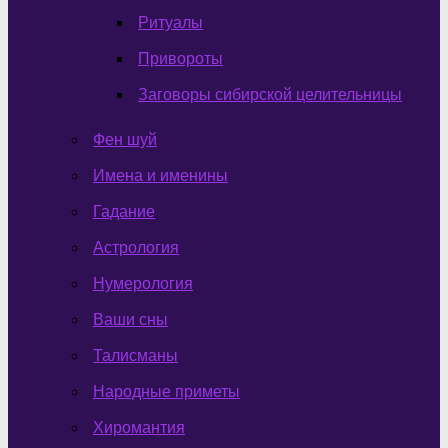
Ритуалы
Привороты
Заговоры сибирской целительницы
Фен шуй
Имена и именины
Гадание
Астрология
Нумерология
Ваши сны
Талисманы
Народные приметы
Хиромантия