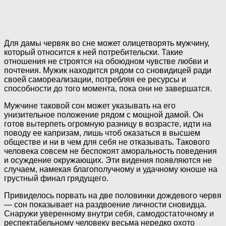
Для дамы червяк во сне может олицетворять мужчину,
который относится к ней потребительски. Такие
отношения не строятся на обоюдном чувстве любви и
почтения. Мужик находится рядом со сновидицей ради
своей самореализации, потребляя ее ресурсы и
способности до того момента, пока они не завершатся.
Мужчине таковой сон может указывать на его
унизительное положение рядом с мощной дамой. Он
готов вытерпеть огромную разницу в возрасте, идти на
поводу ее капризам, лишь чтоб оказаться в высшем
обществе и ни в чем для себя не отказывать. Такового
человека совсем не беспокоят аморальность поведения
и осуждение окружающих. Эти видения появляются не
случаем, намекая благополучному и удачному юноше на
грустный финал грядущего.
Привиделось порвать на две половинки дождевого червя
— сон показывает на раздвоение личности сновидца.
Снаружи уверенному внутри себя, самодостаточному и
респектабельному человеку весьма нередко охото