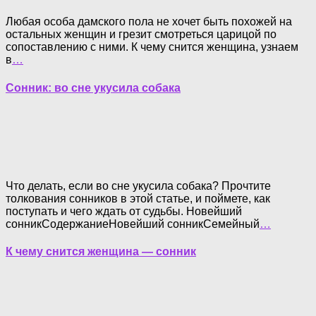
Любая особа дамского пола не хочет быть похожей на
остальных женщин и грезит смотреться царицой по
сопоставлению с ними. К чему снится женщина, узнаем
в
…
Сонник: во сне укусила собака
Что делать, если во сне укусила собака? Прочтите
толкования сонников в этой статье, и поймете, как
поступать и чего ждать от судьбы. Новейший
сонникСодержаниеНовейший сонникСемейный
…
К чему снится женщина — сонник