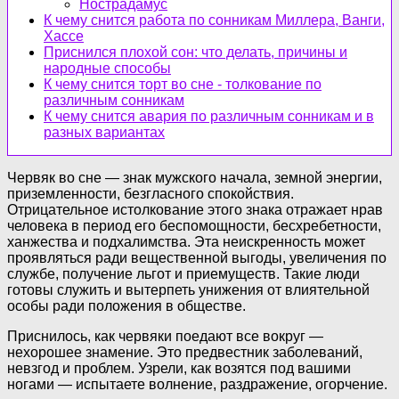
Нострадамус
К чему снится работа по сонникам Миллера, Ванги,
Хассе
Приснился плохой сон: что делать, причины и
народные способы
К чему снится торт во сне - толкование по
различным сонникам
К чему снится авария по различным сонникам и в
разных вариантах
Червяк во сне — знак мужского начала, земной энергии,
приземленности, безгласного спокойствия.
Отрицательное истолкование этого знака отражает нрав
человека в период его беспомощности, бесхребетности,
ханжества и подхалимства. Эта неискренность может
проявляться ради вещественной выгоды, увеличения по
службе, получение льгот и приемуществ. Такие люди
готовы служить и вытерпеть унижения от влиятельной
особы ради положения в обществе.
Приснилось, как червяки поедают все вокруг —
нехорошее знамение. Это предвестник заболеваний,
невзгод и проблем. Узрели, как возятся под вашими
ногами — испытаете волнение, раздражение, огорчение.