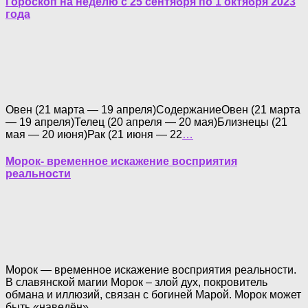
Гороскоп на неделю с 25 сентября по 1 октября 2023
года
Овен (21 марта — 19 апреля)СодержаниеОвен (21 марта
— 19 апреля)Телец (20 апреля — 20 мая)Близнецы (21
мая — 20 июня)Рак (21 июня — 22
…
Морок- временное искажение восприятия
реальности
Морок — временное искажение восприятия реальности.
В славянской магии Морок – злой дух, покровитель
обмана и иллюзий, связан с богиней Марой. Морок может
быть «наведён»
…