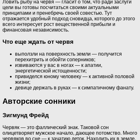
Ловить рыбу на червя — гласит о том, что ради заслуги
цели вы готовы посчитаться своими актуальными
принципами и пренебречь своей совестью. Тут
отражается удобный подход сновидца, которого до этого
всего интересует рост вещественной прибыли и
финансовая независимость.
Что еще ждать от червя
выползли на поверхность земли — получится
перехитрить и обойти соперников;
извиваются у вас в ногах — к апатии,
энергетической истощенности;
привиделся юному человеку — к активной половой
жизни;
девице держать в руках — к симпатичному фанату.
Авторские сонники
Зигмунд Фрейд
Червяк — это фаллический знак. Таковой сон
олицетворяет мужское начало, дающее потомство. Много
червяков во сне — к зачатию деток. Находить их в земле,