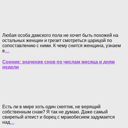
Любая особа дамского пола не хочет быть похожей на
остальных женщин и грезит смотреться царицой по
сопоставлению с ними. К чему снится женщина, узнаем
в
…
Сонник: значение снов по числам месяца и дням
недели
Есть ли в мире хоть один скептик, не верящий
собственным снам? Я так не думаю. Даже самый
свирепый атеист и борец с мракобесием задумается
над
…