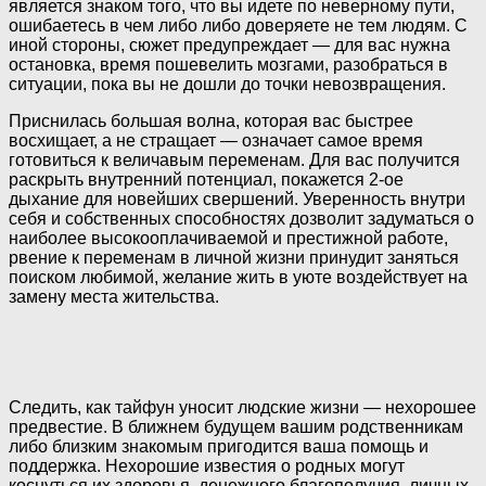
является знаком того, что вы идете по неверному пути,
ошибаетесь в чем либо либо доверяете не тем людям. С
иной стороны, сюжет предупреждает — для вас нужна
остановка, время пошевелить мозгами, разобраться в
ситуации, пока вы не дошли до точки невозвращения.
Приснилась большая волна, которая вас быстрее
восхищает, а не стращает — означает самое время
готовиться к величавым переменам. Для вас получится
раскрыть внутренний потенциал, покажется 2-ое
дыхание для новейших свершений. Уверенность внутри
себя и собственных способностях дозволит задуматься о
наиболее высокооплачиваемой и престижной работе,
рвение к переменам в личной жизни принудит заняться
поиском любимой, желание жить в уюте воздействует на
замену места жительства.
Следить, как тайфун уносит людские жизни — нехорошее
предвестие. В ближнем будущем вашим родственникам
либо близким знакомым пригодится ваша помощь и
поддержка. Нехорошие известия о родных могут
коснуться их здоровья, денежного благополучия, личных