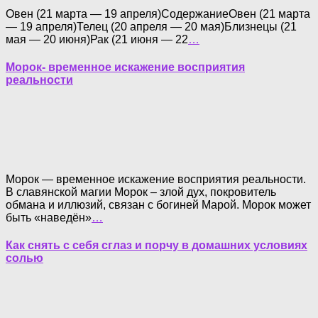
Овен (21 марта — 19 апреля)СодержаниеОвен (21 марта
— 19 апреля)Телец (20 апреля — 20 мая)Близнецы (21
мая — 20 июня)Рак (21 июня — 22
…
Морок- временное искажение восприятия
реальности
Морок — временное искажение восприятия реальности.
В славянской магии Морок – злой дух, покровитель
обмана и иллюзий, связан с богиней Марой. Морок может
быть «наведён»
…
Как снять с себя сглаз и порчу в домашних условиях
солью