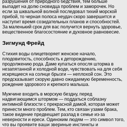
разрушения от природного бедствия, тем больше
выпадет на долю сновидца проблем и заморочек. Но
если за шквальной волной последовал тихий морской
прибой, то черная полоса неудач скоро завершится и
наступит время созидательных планов и способностей.
За маленький срок для вас получится вернуть здоровье,
вещественное благосостояние и духовное равновесие.
Зигмунд Фрейд
Стихия воды олицетворяет женское начало,
плодовитость, способность к деторождению,
продолжению рода. Даме купаться опосля шторма в
незапятанной и холодной воде, чувствовать на для себя
искрящиеся на солнце брызги — неплохой сон. Это
предсказывает скорую давно ожидаемую беременность,
рождение здорового и крепкого малыша.
Мужчине входить в морскую бездну, перед
надвигающимся штормом — поддаться соблазну
интимной близости с прекрасной дамой, которая может
принести много проблем. Тем, кто связан узами брака,
такое видение предвещает разлад в семье из-за
неверности и ереси. Одиноким людям — это символ того,
что вы проявите ваши звериные инстинкты и