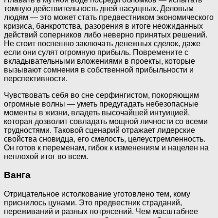
томную действительность дней насущных. Деловым
людям — это может стать предвестником экономического
кризиса, банкротства, разорения в итоге неожиданных
действий соперников либо неверно принятых решений.
Не стоит поспешно заключать денежных сделок, даже
если они сулят огромную прибыль. Повремените с
вкладывательными вложениями в проекты, которые
вызывают сомнения в собственной прибыльности и
перспективности.
Чувствовать себя во сне серфингистом, покоряющим
огромные волны — уметь предугадать небезопасные
моменты в жизни, владеть высочайшей интуицией,
которая дозволит совладать мощной личности со всеми
трудностями. Таковой сценарий отражает лидерские
свойства сновидца, его смелость, целеустремленность.
Он готов к переменам, гибок к изменениям и нацелен на
неплохой итог во всем.
Ванга
Отрицательное истолкование уготовлено тем, кому
приснилось цунами. Это предвестник страданий,
переживаний и разных потрясений. Чем масштабнее