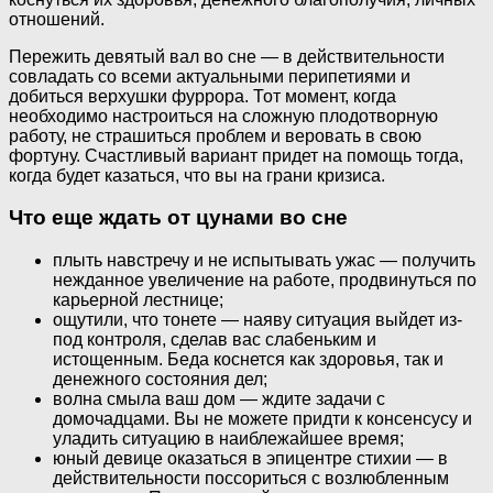
отношений.
Пережить девятый вал во сне — в действительности
совладать со всеми актуальными перипетиями и
добиться верхушки фуррора. Тот момент, когда
необходимо настроиться на сложную плодотворную
работу, не страшиться проблем и веровать в свою
фортуну. Счастливый вариант придет на помощь тогда,
когда будет казаться, что вы на грани кризиса.
Что еще ждать от цунами во сне
плыть навстречу и не испытывать ужас — получить
нежданное увеличение на работе, продвинуться по
карьерной лестнице;
ощутили, что тонете — наяву ситуация выйдет из-
под контроля, сделав вас слабеньким и
истощенным. Беда коснется как здоровья, так и
денежного состояния дел;
волна смыла ваш дом — ждите задачи с
домочадцами. Вы не можете придти к консенсусу и
уладить ситуацию в наиблежайшее время;
юный девице оказаться в эпицентре стихии — в
действительности поссориться с возлюбленным