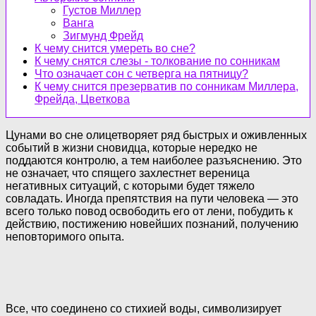
Густов Миллер
Ванга
Зигмунд Фрейд
К чему снится умереть во сне?
К чему снятся слезы - толкование по сонникам
Что означает сон с четверга на пятницу?
К чему снится презерватив по сонникам Миллера,
Фрейда, Цветкова
Цунами во сне олицетворяет ряд быстрых и оживленных
событий в жизни сновидца, которые нередко не
поддаются контролю, а тем наиболее разъяснению. Это
не означает, что спящего захлестнет вереница
негативных ситуаций, с которыми будет тяжело
совладать. Иногда препятствия на пути человека — это
всего только повод освободить его от лени, побудить к
действию, постижению новейших познаний, получению
неповторимого опыта.
Все, что соединено со стихией воды, символизирует