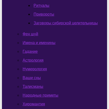
Ритуалы
Привороты
Заговоры сибирской целительницы
Фен шуй
Имена и именины
Гадание
Астрология
Нумерология
Ваши сны
Талисманы
Народные приметы
Хиромантия