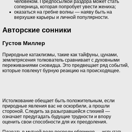
человеком. Предпосылкой раздора может стать
соперница, которая попробует увести жениха;
оказаться на гребне волны — наяву быть на
верхушке карьеры и личной популярности.
Авторские сонники
Густов Миллер
Природные катаклизмы, такие как тайфуны, цунами,
землетрясения толкователь сравнивает с духовными
переживаниями сновидца. Это предвещает ряд событий,
которые повлекут бурную реакцию на происходящее.
Истолкование обещает быть положительным, если
природные явления вас не оскорбили, а прошли
стороной. Следить за разыгравшейся стихией —
означает предугадать будущие трудности и впору
оценить свои способности для их преодоления.
Плавать в мутной воде посреди обломков — испытать