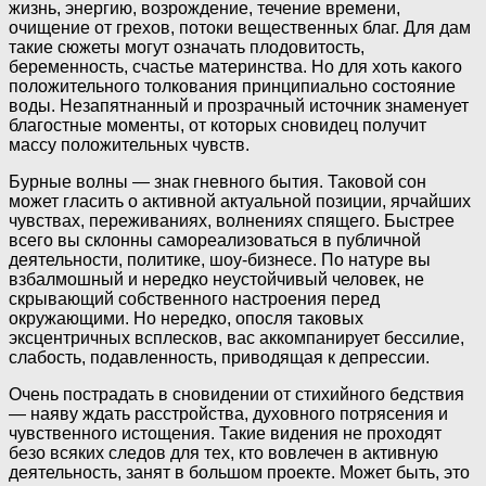
жизнь, энергию, возрождение, течение времени,
очищение от грехов, потоки вещественных благ. Для дам
такие сюжеты могут означать плодовитость,
беременность, счастье материнства. Но для хоть какого
положительного толкования принципиально состояние
воды. Незапятнанный и прозрачный источник знаменует
благостные моменты, от которых сновидец получит
массу положительных чувств.
Бурные волны — знак гневного бытия. Таковой сон
может гласить о активной актуальной позиции, ярчайших
чувствах, переживаниях, волнениях спящего. Быстрее
всего вы склонны самореализоваться в публичной
деятельности, политике, шоу-бизнесе. По натуре вы
взбалмошный и нередко неустойчивый человек, не
скрывающий собственного настроения перед
окружающими. Но нередко, опосля таковых
эксцентричных всплесков, вас аккомпанирует бессилие,
слабость, подавленность, приводящая к депрессии.
Очень пострадать в сновидении от стихийного бедствия
— наяву ждать расстройства, духовного потрясения и
чувственного истощения. Такие видения не проходят
безо всяких следов для тех, кто вовлечен в активную
деятельность, занят в большом проекте. Может быть, это