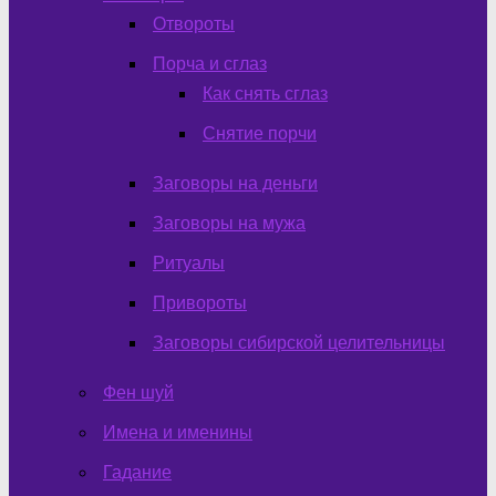
Отвороты
Порча и сглаз
Как снять сглаз
Снятие порчи
Заговоры на деньги
Заговоры на мужа
Ритуалы
Привороты
Заговоры сибирской целительницы
Фен шуй
Имена и именины
Гадание