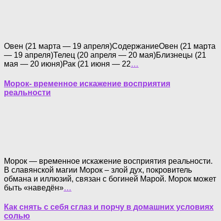
Овен (21 марта — 19 апреля)СодержаниеОвен (21 марта
— 19 апреля)Телец (20 апреля — 20 мая)Близнецы (21
мая — 20 июня)Рак (21 июня — 22
…
Морок- временное искажение восприятия
реальности
Морок — временное искажение восприятия реальности.
В славянской магии Морок – злой дух, покровитель
обмана и иллюзий, связан с богиней Марой. Морок может
быть «наведён»
…
Как снять с себя сглаз и порчу в домашних условиях
солью