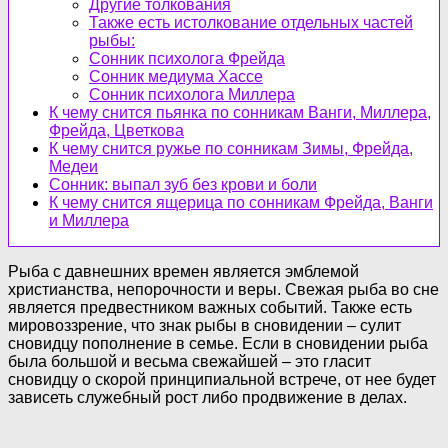
Другие толкования
Также есть истолкование отдельных частей
рыбы:
Сонник психолога Фрейда
Сонник медиума Хассе
Сонник психолога Миллера
К чему снится пьянка по сонникам Ванги, Миллера,
Фрейда, Цветкова
К чему снится ружье по сонникам Зимы, Фрейда,
Медеи
Сонник: выпал зуб без крови и боли
К чему снится ящерица по сонникам Фрейда, Ванги
и Миллера
Рыба с давнешних времен является эмблемой
христианства, непорочности и веры. Свежая рыба во сне
является предвестником важных событий. Также есть
мировоззрение, что знак рыбы в сновидении – сулит
сновидцу пополнение в семье. Если в сновидении рыба
была большой и весьма свежайшей – это гласит
сновидцу о скорой принципиальной встрече, от нее будет
зависеть служебный рост либо продвижение в делах.