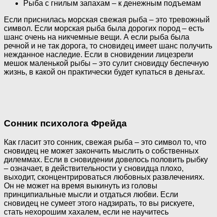
Рыба с гнилым запахам – к денежным подъемам
Если приснилась морская свежая рыба – это тревожный
символ. Если морская рыба была дорогих пород – есть
шанс очень на никчемные вещи. А если рыба была
речной и не так дорога, то сновидец имеет шанс получить
нежданное наследие. Если в сновидении лицезрели
мешок маленькой рыбы – это сулит сновидцу беспечную
жизнь, в какой он практически будет купаться в деньгах.
Сонник психолога Фрейда
Как гласит это сонник, свежая рыба – это символ то, что
сновидец не может закончить мыслить о собственных
дилеммах. Если в сновидении довелось половить рыбку
– означает, в действительности у сновидца плохо,
выходит, сконцентрироваться любовных развлечениях.
Он не может на время выкинуть из головы
принципиальные мысли и отдаться любви. Если
сновидец не сумеет этого надзирать, то вы рискуете,
стать нехорошим хахалем, если не научитесь