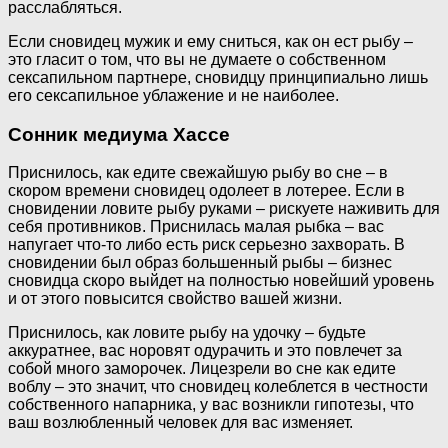
расслабляться.
Если сновидец мужик и ему сниться, как он ест рыбу –
это гласит о том, что вы не думаете о собственном
сексапильном партнере, сновидцу принципиально лишь
его сексапильное ублажение и не наиболее.
Сонник медиума Хассе
Приснилось, как едите свежайшую рыбу во сне – в
скором времени сновидец одолеет в лотерее. Если в
сновидении ловите рыбу руками – рискуете наживить для
себя противников. Приснилась малая рыбка – вас
напугает что-то либо есть риск серьезно захворать. В
сновидении был образ большенный рыбы – бизнес
сновидца скоро выйдет на полностью новейший уровень
и от этого повысится свойство вашей жизни.
Приснилось, как ловите рыбу на удочку – будьте
аккуратнее, вас норовят одурачить и это повлечет за
собой много заморочек. Лицезрели во сне как едите
воблу – это значит, что сновидец колеблется в честности
собственного напарника, у вас возникли гипотезы, что
ваш возлюбленный человек для вас изменяет.