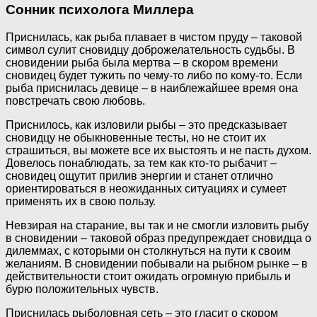
Сонник психолога Миллера
Приснилась, как рыба плавает в чистом пруду – таковой
символ сулит сновидцу доброжелательность судьбы. В
сновидении рыба была мертва – в скором времени
сновидец будет тужить по чему-то либо по кому-то. Если
рыба приснилась девице – в наиблежайшее время она
повстречать свою любовь.
Приснилось, как изловили рыбы – это предсказывает
сновидцу не обыкновенные тесты, но не стоит их
страшиться, вы можете все их выстоять и не пасть духом.
Довелось понаблюдать, за тем как кто-то рыбачит –
сновидец ощутит прилив энергии и станет отлично
ориентироваться в неожиданных ситуациях и сумеет
применять их в свою пользу.
Невзирая на старание, вы так и не смогли изловить рыбу
в сновидении – таковой образ предупреждает сновидца о
дилеммах, с которыми он столкнуться на пути к своим
желаниям. В сновидении побывали на рыбном рынке – в
действительности стоит ожидать огромную прибыль и
бурю положительных чувств.
Приснилась рыболовная сеть – это гласит о скором