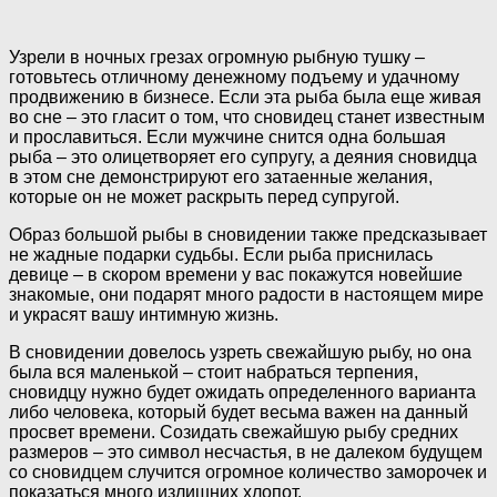
Узрели в ночных грезах огромную рыбную тушку –
готовьтесь отличному денежному подъему и удачному
продвижению в бизнесе. Если эта рыба была еще живая
во сне – это гласит о том, что сновидец станет известным
и прославиться. Если мужчине снится одна большая
рыба – это олицетворяет его супругу, а деяния сновидца
в этом сне демонстрируют его затаенные желания,
которые он не может раскрыть перед супругой.
Образ большой рыбы в сновидении также предсказывает
не жадные подарки судьбы. Если рыба приснилась
девице – в скором времени у вас покажутся новейшие
знакомые, они подарят много радости в настоящем мире
и украсят вашу интимную жизнь.
В сновидении довелось узреть свежайшую рыбу, но она
была вся маленькой – стоит набраться терпения,
сновидцу нужно будет ожидать определенного варианта
либо человека, который будет весьма важен на данный
просвет времени. Созидать свежайшую рыбу средних
размеров – это символ несчастья, в не далеком будущем
со сновидцем случится огромное количество заморочек и
показаться много излишних хлопот.