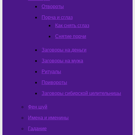
Отвороты
Порча и сглаз
Как снять сглаз
Снятие порчи
Заговоры на деньги
Заговоры на мужа
Ритуалы
Привороты
Заговоры сибирской целительницы
Фен шуй
Имена и именины
Гадание