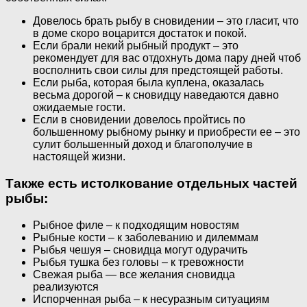
Довелось брать рыбу в сновидении – это гласит, что
в доме скоро воцарится достаток и покой.
Если брали некий рыбный продукт – это
рекомендует для вас отдохнуть дома пару дней чтоб
восполнить свои силы для предстоящей работы.
Если рыба, которая была куплена, оказалась
весьма дорогой – к сновидцу наведаются давно
ожидаемые гости.
Если в сновидении довелось пройтись по
большенному рыбному рынку и приобрести ее – это
сулит большенный доход и благополучие в
настоящей жизни.
Также есть истолкование отдельных частей
рыбы:
Рыбное филе – к подходящим новостям
Рыбные кости – к заболеванию и дилеммам
Рыбья чешуя – сновидца могут одурачить
Рыбья тушка без головы – к тревожности
Свежая рыба — все желания сновидца
реализуются
Испорченная рыба – к несуразным ситуациям