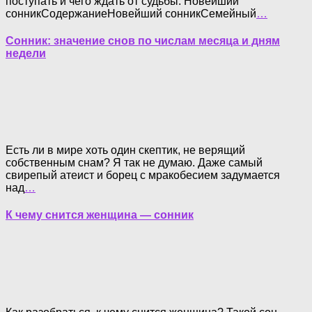
поступать и чего ждать от судьбы. Новейший
сонникСодержаниеНовейший сонникСемейный
…
Сонник: значение снов по числам месяца и дням
недели
Есть ли в мире хоть один скептик, не верящий
собственным снам? Я так не думаю. Даже самый
свирепый атеист и борец с мракобесием задумается
над
…
К чему снится женщина — сонник