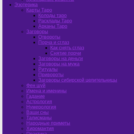
Эзотерика
Карты Таро
Колоды таро
Расклады Таро
Арканы Таро
Заговоры
Отвороты
Порча и сглаз
Как снять сглаз
Снятие порчи
Заговоры на деньги
Заговоры на мужа
Ритуалы
Привороты
Заговоры сибирской целительницы
Фен шуй
Имена и именины
Гадание
Астрология
Нумерология
Ваши сны
Талисманы
Народные приметы
Хиромантия
Практика