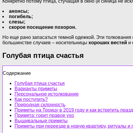
Конкретно потому птица, стучащая в окно (и синица не искл
анонсы;
погибель;
слезы;
скорое посещение похорон.
Но еще рано запасаться темной одежкой. Эти толкования о
большинстве случаев – носительницы
хороших вестей
и 
Голубая птица счастья
Содержание
Голубая птица счастья
Варианты приметы
Персональное истолкование
Как поступить?
Природная склонность
Приметы на Троицу в 2019 году и как встретить праз
Примета: горит правое ухо
Вышивальные приметы
Приметы при переезде в новую квартиру, ритуалы и