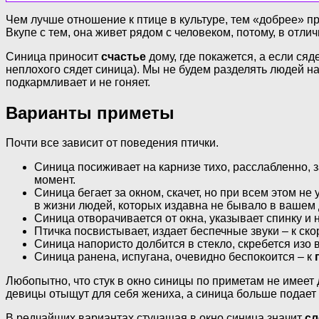
Чем лучше отношение к птице в культуре, тем «добрее» пр
Вкупе с тем, она живет рядом с человеком, потому, в отли
Синица приносит
счастье
дому, где покажется, а если сяд
неплохого сядет синица). Мы не будем разделять людей на
подкармливает и не гоняет.
Варианты приметы
Почти все зависит от поведения птички.
Синица посиживает на карнизе тихо, расслабленно, з
момент.
Синица бегает за окном, скачет, но при всем этом не у
в жизни людей, которых издавна не бывало в вашем
Синица отворачивается от окна, указывает спинку и 
Птичка посвистывает, издает беспечные звуки – к ск
Синица напористо долбится в стекло, скребется изо в
Синица ранена, испугана, очевидно беспокоится – к
Любопытно, что стук в окно синицы по приметам не имеет 
девицы отыщут для себя жениха, а синица больше подает
В редчайших вариантах стучащая в окно синица значит
сл