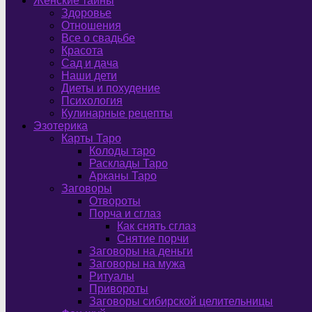
Женские тайны
Здоровье
Отношения
Все о свадьбе
Красота
Сад и дача
Наши дети
Диеты и похудение
Психология
Кулинарные рецепты
Эзотерика
Карты Таро
Колоды таро
Расклады Таро
Арканы Таро
Заговоры
Отвороты
Порча и сглаз
Как снять сглаз
Снятие порчи
Заговоры на деньги
Заговоры на мужа
Ритуалы
Привороты
Заговоры сибирской целительницы