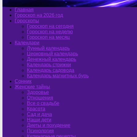
Главная
Гороскоп на 2026 год
Гороскопы
Гороскоп на сегодня
Гороскоп на неделю
Гороскоп на месяц
Календари
Лунный календарь
Церковный календарь
Денежный календарь
Календарь стрижки
Календарь садовода
Календарь магнитных бурь
Сонник
Женские тайны
Здоровье
Отношения
Все о свадьбе
Красота
Сад и дача
Наши дети
Диеты и похудение
Психология
Кулинарные рецепты