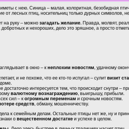
иметы с нею. Синица – малая, колоритная, безобидная птичк
чие от лесных птиц, носительниц только дурных символов, н
ет на руку – можно
загадать желание
. Правда, молвят, реа
 добротных и нехороших, дело это зряшное, а просто отмет
аглядывает в окно – к
неплохим новостям
, удачному окон
летает, и не похоже, что ее кто-то испугал – сулит
визит ст
 доме.
не достаточно интересуется тем, что происходит снутри – п
орому
валютному вознаграждению
, выигрышу, прибыли.
сех сил – к
огромным переменам
и срочным новостям.
потере средств
, обману, мошенничеству.
дела к семейным делам. Остальные птицы нет же, ну и прин
 знаки о
вещественном достатке
и успехе в целом.
езы
. Дело здесь быстрее в личных традициях насчет птиц.