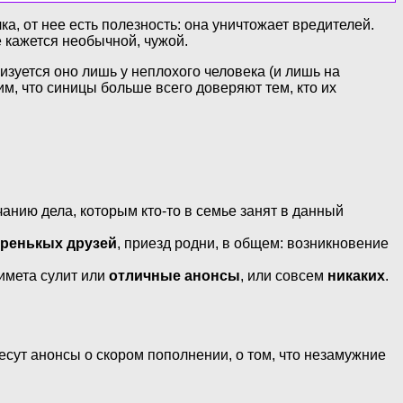
а, от нее есть полезность: она уничтожает вредителей.
е кажется необычной, чужой.
лизуется оно лишь у неплохого человека (и лишь на
им, что синицы больше всего доверяют тем, кто их
чанию дела, которым кто-то в семье занят в данный
аренькых друзей
, приезд родни, в общем: возникновение
римета сулит или
отличные анонсы
, или совсем
никаких
.
есут анонсы о скором пополнении, о том, что незамужние