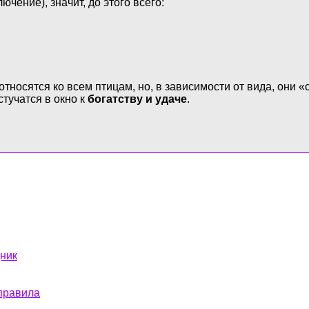
ючение), значит, до этого всего:
тносятся ко всем птицам, но, в зависимости от вида, они 
стучатся в окно к
богатству и удаче
.
дник
 правила