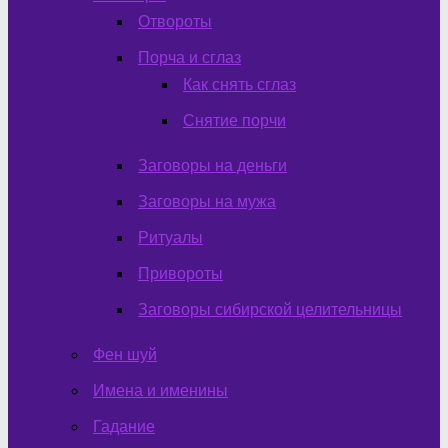
Отвороты
Порча и сглаз
Как снять сглаз
Снятие порчи
Заговоры на деньги
Заговоры на мужа
Ритуалы
Привороты
Заговоры сибирской целительницы
Фен шуй
Имена и именины
Гадание