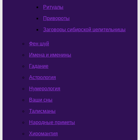
Ритуалы
Привороты
Заговоры сибирской целительницы
Фен шуй
Имена и именины
Гадание
Астрология
Нумерология
Ваши сны
Талисманы
Народные приметы
Хиромантия