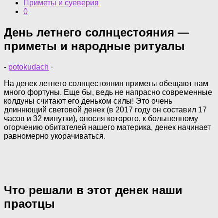
Приметы и суеверия
0
День летнего солнцестояния —
приметы и народные ритуалы
-
potokudach
·
На денек летнего солнцестояния приметы обещают нам
много фортуны. Еще бы, ведь не напрасно современные
колдуны считают его деньком силы! Это очень
длиннющий световой денек (в 2017 году он составил 17
часов и 32 минутки), опосля которого, к большенному
огорчению обитателей нашего материка, денек начинает
равномерно укорачиваться.
Что решали в этот денек наши
праотцы