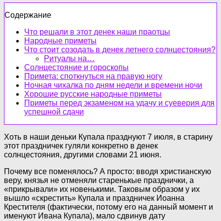
Содержание
Что решали в этот денек наши праотцы
Народные приметы
Что стоит созодать в денек летнего солнцестояния?
Ритуалы на…
Солнцестояние и гороскопы
Примета: споткнуться на правую ногу
Ночная чихалка по дням недели и времени ночи
Хорошие русские народные приметы
Приметы перед экзаменом на удачу и суеверия для
успешной сдачи
Хоть в наши деньки Купала празднуют 7 июля, в старину
этот праздничек гуляли конкретно в денек
солнцестояния, другими словами 21 июня.
Почему все поменялось? А просто: вводя христианскую
веру, князья не отменяли старенькые празднички, а
«прикрывали» их новенькими. Таковым образом у их
вышло «скрестить» Купала и праздничек Иоанна
Крестителя (фактически, потому его на данный момент и
именуют Ивана Купала), мало сдвинув дату