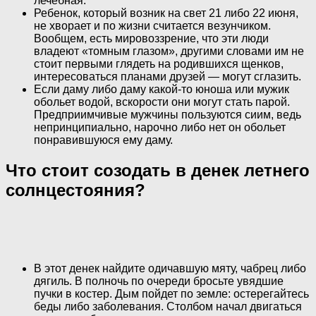
лечебная.
Ребенок, который возник на свет 21 либо 22 июня,
не хворает и по жизни считается везунчиком.
Вообщем, есть мировоззрение, что эти люди
владеют «томным глазом», другими словами им не
стоит первыми глядеть на родившихся щенков,
интересоваться планами друзей — могут сглазить.
Если даму либо даму какой-то юноша или мужик
обольет водой, вскорости они могут стать парой.
Предприимчивые мужчины пользуются сиим, ведь
непринципиально, нарочно либо нет он обольет
понравившуюся ему даму.
Что стоит созодать в денек летнего
солнцестояния?
В этот денек найдите одичавшую мяту, чабрец либо
дягиль. В полночь по очереди бросьте увядшие
пучки в костер. Дым пойдет по земле: остерегайтесь
беды либо заболевания. Столбом начал двигаться