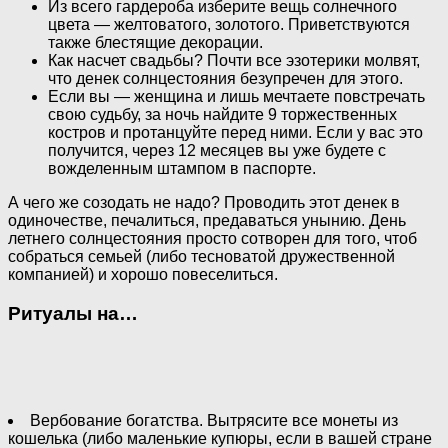
Из всего гардероба изберите вещь солнечного
цвета — желтоватого, золотого. Приветствуются
также блестящие декорации.
Как насчет свадьбы? Почти все эзотерики молвят,
что денек солнцестояния безупречен для этого.
Если вы — женщина и лишь мечтаете повстречать
свою судьбу, за ночь найдите 9 торжественных
костров и протанцуйте перед ними. Если у вас это
получится, через 12 месяцев вы уже будете с
вожделенным штампом в паспорте.
А чего же созодать не надо? Проводить этот денек в
одиночестве, печалиться, предаваться унынию. День
летнего солнцестояния просто сотворен для того, чтоб
собраться семьей (либо тесноватой дружественной
компанией) и хорошо повеселиться.
Ритуалы на…
Вербование богатства. Вытрясите все монеты из
кошелька (либо маленькие купюры, если в вашей стране