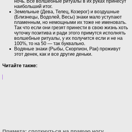
ночь. Все волшебные ритуалы в их руках принесут
наибольший итог.
Земельные (Дева, Телец, Козерог) и воздушные
(Близнецы, Водолей, Весы) знаки мало уступают
пламенным, но немощными их тоже не именовать.
Так что если они грезят принести в свою жизнь хоть
чуточку позитива и ради этого примутся исполнять
волшебные ритуалы, у их получится если и не на
100%, то на 50 — так буквально.
Водяные знаки (Рыбы, Скорпион, Рак) проживут
этот денек, как и все другие деньки.
Читайте также:
Примета: споткнуться на правую ногу