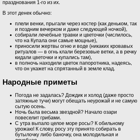
празднования 1-го из их.
В этот денек обычно:
плели венки, прыгали через костер (как деньком, так
и поздним вечерком и даже следующей ночкой),
собирали лечебные травки и цветочки (числилось,
что на Купала они самые мощные),
приносили жертвы огню и воде (никаких кровавых
ритуалов — в огнь клали березовые ветки, а в речку
кидали цветочки и купались там),
в полночь находили цветок папоротника, надеясь,
что он укажет на спрятанный в земле клад.
Народные приметы
Погода не задалась? Дождик и холод (даже просто
затяжные тучи) могут обещать неурожай и не самую
сытую осень.
Ночь была весьма звездной? Начало озари
повеселит грибами.
С утра выпало целое море росы? К обильному
урожаю! К слову, росу эту принято собирать в
бутылочку либо баночку, она молодильная и