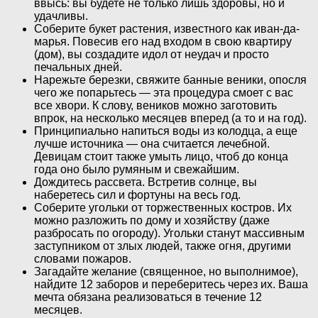
ввысь: вы будете не только лишь здоровы, но и
удачливы.
Соберите букет растения, известного как иван-да-
марья. Повесив его над входом в свою квартиру
(дом), вы создадите идол от неудач и просто
печальных дней.
Нарежьте березки, свяжите банные веники, опосля
чего же попарьтесь — эта процедура смоет с вас
все хвори. К слову, веников можно заготовить
впрок, на несколько месяцев вперед (а то и на год).
Принципиально напиться воды из колодца, а еще
лучше источника — она считается лечебной.
Девицам стоит также умыть лицо, чтоб до конца
года оно было румяным и свежайшим.
Дождитесь рассвета. Встретив солнце, вы
наберетесь сил и фортуны на весь год.
Соберите угольки от торжественных костров. Их
можно разложить по дому и хозяйству (даже
разбросать по огороду). Угольки станут массивным
заступником от злых людей, также огня, другими
словами пожаров.
Загадайте желание (священное, но выполнимое),
найдите 12 заборов и переберитесь через их. Ваша
мечта обязана реализоваться в течение 12
месяцев.