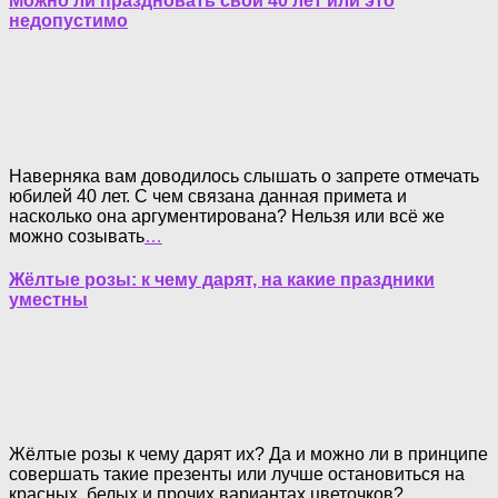
Можно ли праздновать свои 40 лет или это
недопустимо
Наверняка вам доводилось слышать о запрете отмечать
юбилей 40 лет. С чем связана данная примета и
насколько она аргументирована? Нельзя или всё же
можно созывать
…
Жёлтые розы: к чему дарят, на какие праздники
уместны
Жёлтые розы к чему дарят их? Да и можно ли в принципе
совершать такие презенты или лучше остановиться на
красных, белых и прочих вариантах цветочков?
…