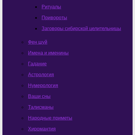
Ритуалы
Привороты
Заговоры сибирской целительницы
Фен шуй
Имена и именины
Гадание
Астрология
Нумерология
Ваши сны
Талисманы
Народные приметы
Хиромантия