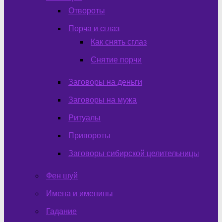
Отвороты
Порча и сглаз
Как снять сглаз
Снятие порчи
Заговоры на деньги
Заговоры на мужа
Ритуалы
Привороты
Заговоры сибирской целительницы
Фен шуй
Имена и именины
Гадание