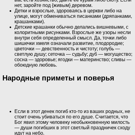
нет, заройте под {живым} деревом.
Детки и взрослые, здороваясь в церкви либо на
улице, могут обмениваться писанками (дряпанками,
крашанками).
Детские крашанки обычно делались вишневыми, с
колоритными рисунками. Взрослые же узоры несли
внутри себя определенный смысл. Да, точки либо
шишечки хмеля означали развитие, плодородие;
цветочки — девственность и чистоту; голубь —
светлую душу; сеточка — судьбу; дуб — могущество;
сосна — здоровье; ягодки — материнство; сливы —
обоюдную любовь.
Народные приметы и поверья
Если в этот денек погиб кто-то из ваших родных, не
стоит очень убиваться по его душе. Считается, что
Бог явил этому человеку необыкновенную милость
— души погибших в этот светлый праздничек сходу
идут на небо.