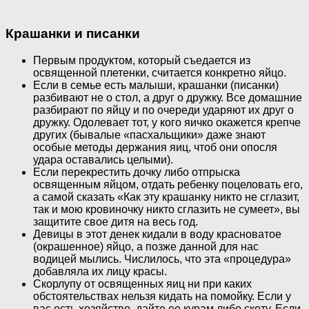
Крашанки и писанки
Первым продуктом, который съедается из
освященной плетенки, считается конкретно яйцо.
Если в семье есть малыши, крашанки (писанки)
разбивают не о стол, а друг о дружку. Все домашние
разбирают по яйцу и по очереди ударяют их друг о
дружку. Одолевает тот, у кого яичко окажется крепче
других (бывалые «пасхальщики» даже знают
особые методы держания яиц, чтоб они опосля
удара оставались целыми).
Если перекрестить дочку либо отпрыска
освященным яйцом, отдать ребенку поцеловать его,
а самой сказать «Как эту крашанку никто не сглазит,
так и мою кровиночку никто сглазить не сумеет», вы
защитите свое дитя на весь год.
Девицы в этот денек кидали в воду красноватое
(окрашенное) яйцо, а позже данной для нас
водицей мылись. Числилось, что эта «процедура»
добавляла их лицу красы.
Скорлупу от освященных яиц ни при каких
обстоятельствах нельзя кидать на помойку. Если у
вас есть хозяйство, дайте ее курам либо скоту. Если