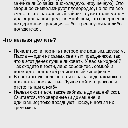
зайчика либо зайки (шоколадную, игрушечную). Это
звериное символизирует плодородие, но почти все
считают, что пасхальный зайчик служит талисманом
для вербования средств. Вообщем, это совершенно
не церковная традиция — быстрее шуточная либо
полудетская.
Что нельзя делать?
Печалиться и портить настроение родным, друзьям.
Пасха — один из самых светлых праздничков, так
что в этот денек лучше ликовать. У вас выходной?
Так сходите в гости, либо соберитесь семьей и
поглядите неплохой религиозный кинофильм.
В пасхальную ночь не стоит спать, ведь так можно
проспать свое счастье. Лучше пойти в церковь и
отстоять там службу.
Нельзя охотиться, также забивать домашний скот.
Считается, что звериные (и домашние, и
одичавшие) тоже празднуют Пасху, и нельзя их
тревожить.