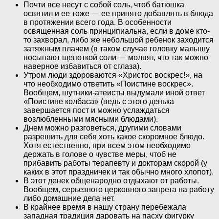
Почти все несут с собой соль, чтоб батюшка
освятил и ее тоже — ее принято добавлять в блюда
в протяжении всего года. В особенности
освященная соль принципиальна, если в доме кто-
то захворал, либо же небольшой ребенок заходится
затяжным плачем (в таком случае головку малышу
посыпают щепоткой соли — молвят, что так можно
наверное избавиться от сглаза).
Утром люди здороваются «Христос воскрес!», на
что необходимо ответить «Поистине воскрес».
Вообщем, шутники-атеисты выдумали иной ответ
«Поистине колбаса» (ведь с этого денька
завершается пост и можно услаждаться
возлюбленными мясными блюдами).
Днем можно разговеться, другими словами
разрешить для себя хоть какое скоромное блюдо.
Хотя естественно, при всем этом необходимо
держать в голове о чувстве меры, чтоб не
прибавить работы терапевту и докторам скорой (у
каких в этот праздничек и так обычно много хлопот).
В этот денек общенародно отдыхают от работы.
Вообщем, серьезного церковного запрета на работу
либо домашние дела нет.
В крайнее время в нашу страну перебежала
западная традиция даровать на пасху фигурку