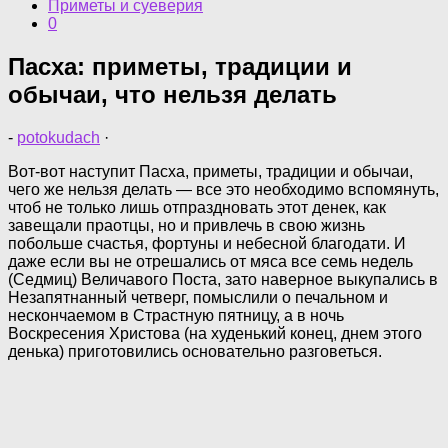
Приметы и суеверия
0
Пасха: приметы, традиции и
обычаи, что нельзя делать
-
potokudach
·
Вот-вот наступит Пасха, приметы, традиции и обычаи,
чего же нельзя делать — все это необходимо вспомянуть,
чтоб не только лишь отпраздновать этот денек, как
завещали праотцы, но и привлечь в свою жизнь
побольше счастья, фортуны и небесной благодати. И
даже если вы не отрешались от мяса все семь недель
(Седмиц) Величавого Поста, зато наверное выкупались в
Незапятнанный четверг, помыслили о печальном и
нескончаемом в Страстную пятницу, а в ночь
Воскресения Христова (на худенький конец, днем этого
денька) приготовились основательно разговеться.