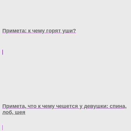
Примета: к чему горят уши?
Примета, что к чему чешется у девушки: спина,
лоб, шея