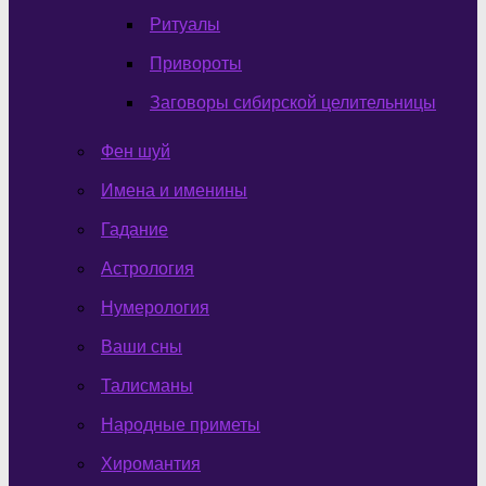
Ритуалы
Привороты
Заговоры сибирской целительницы
Фен шуй
Имена и именины
Гадание
Астрология
Нумерология
Ваши сны
Талисманы
Народные приметы
Хиромантия