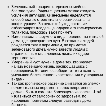
Зеленоватый товарищ стережет семейное
благополучие. Рядом с цветком можно ожидать
усиления интуиции, бизнесмены наделяются
способностью стремительно реагировать на
конфигурации. За неплохой уход растение
отблагодарит владельца, одарив его коммерческим
талантом, предсказывают приметы.
Изменчивость наружного вида повлияет на жителей
дома, где произрастает куст. В сознании людей
рождается тяга к переменам, по приметам
зеленоватого друга нужно завести людям с
ограниченным мышлением, лиана их одарит
терпимостью.
Умеренный куст нужен в доме тех, кто желает
начать новейшую жизнь, распрощавшись с
прошедшим. Бегония освободит от тяги вспять,
уменьшив болезненность расставания с ушедшими
видами.
Так как тропическое растение считается эмблемой
положительных перемен, цветок непременно
должен быть в комнате болеющего человека. Чтоб
избавиться от заморочек со здоровьем, по
народным приметам следует разводить дома
бегонию.