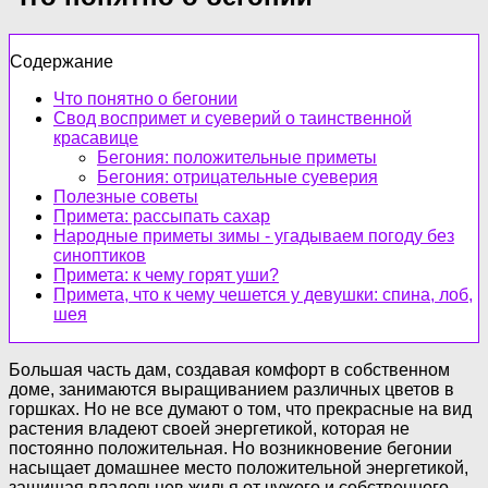
Содержание
Что понятно о бегонии
Свод воспримет и суеверий о таинственной
красавице
Бегония: положительные приметы
Бегония: отрицательные суеверия
Полезные советы
Примета: рассыпать сахар
Народные приметы зимы - угадываем погоду без
синоптиков
Примета: к чему горят уши?
Примета, что к чему чешется у девушки: спина, лоб,
шея
Большая часть дам, создавая комфорт в собственном
доме, занимаются выращиванием различных цветов в
горшках. Но не все думают о том, что прекрасные на вид
растения владеют своей энергетикой, которая не
постоянно положительная. Но возникновение бегонии
насыщает домашнее место положительной энергетикой,
защищая владельцев жилья от чужого и собственного