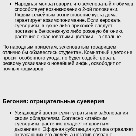
Народная молва говорит, что зеленоватый любимец
способствует возникновению 2-ой половинки.
Людям семейным возникновение куста дома
гарантирует взаимопонимание. Если веровать
суевериям, в кухне либо прихожей следует
поставить белоснежную либо розовую бегонию,
растение с красноватыми цветами – в спальне.
По народным приметам, зеленоватым товарищем
отлично бы обзавестись студентам. Комнатный цветок не
просит особенного ухода, но будет содействовать
резвому усваиванию новейшей инфы, освободит от
ночных кошмаров.
Бегония: отрицательные суеверия
Увядающий цветок сулит утраты или заболевания
своим обладателям. Согласно китайским
суевериям, растение владеет «ядовитым
дыханием». Эфирная субстанция кустика отравляет
окружающих его людей, а негатив связан с