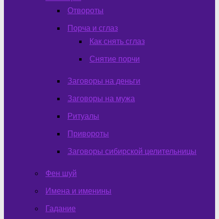
Отвороты
Порча и сглаз
Как снять сглаз
Снятие порчи
Заговоры на деньги
Заговоры на мужа
Ритуалы
Привороты
Заговоры сибирской целительницы
Фен шуй
Имена и именины
Гадание