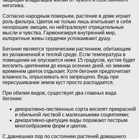
негатива.
Согласно народным поверьям, растение в доме играет
роль фильтра. Цветок не только лишь впитывает в себя
нехорошие эмоции, но нейтрализует отрицательные
мысли и чувства. Гармонизируя внутренний мир,
калоритные живы сердечки успокаивают душу.
Бегония является тропическим растением, обитающим
во увлажненной и теплой среде. Если температура в
помещении не опускается ниже 15 градусов, кустик будет
веселить цветением до конца осенних дней, но зимним
временем цветок отдыхает. Хотя бегония предпочитает
влажность, опрыскивать его запрещено. Ведь при
пересушивании земли куст просто распадается.
При обилии видов, существует два главных вида
бегонии:
декоративно-лиственные сорта веселят прекрасной
и обильной листвой с малеханькими соцветиями;
декоративно-цветущие виды поражают пестрым
многообразием форм и цветов.
С давнешних пор по состоянию растений домашнего