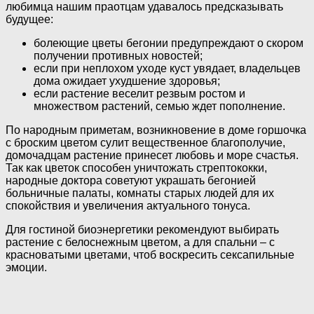
любимца нашим праотцам удавалось предсказывать
будущее:
болеющие цветы бегонии предупреждают о скором
получении противных новостей;
если при неплохом уходе куст увядает, владельцев
дома ожидает ухудшение здоровья;
если растение веселит резвым ростом и
множеством растений, семью ждет пополнение.
По народным приметам, возникновение в доме горшочка
с броским цветом сулит вещественное благополучие,
домочадцам растение принесет любовь и море счастья.
Так как цветок способен уничтожать стрептококки,
народные доктора советуют украшать бегонией
больничные палаты, комнаты старых людей для их
спокойствия и увеличения актуального тонуса.
Для гостиной биоэнергетики рекомендуют выбирать
растение с белоснежным цветом, а для спальни – с
красноватыми цветами, чтоб воскресить сексапильные
эмоции.