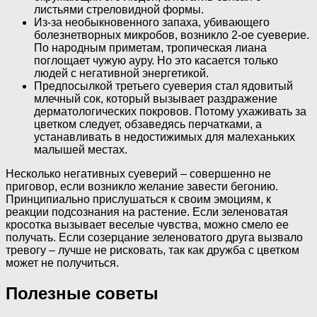
листьями стреловидной формы.
Из-за необыкновенного запаха, убивающего
болезнетворных микробов, возникло 2-ое суеверие.
По народным приметам, тропическая лиана
поглощает чужую ауру. Но это касается только
людей с негативной энергетикой.
Предпосылкой третьего суеверия стал ядовитый
млечный сок, который вызывает раздражение
дерматологических покровов. Потому ухаживать за
цветком следует, обзаведясь перчатками, а
устанавливать в недостижимых для малеханьких
малышей местах.
Несколько негативных суеверий – совершенно не
приговор, если возникло желание завести бегонию.
Принципиально прислушаться к своим эмоциям, к
реакции подсознания на растение. Если зеленоватая
кросотка вызывает веселые чувства, можно смело ее
получать. Если созерцание зеленоватого друга вызвало
тревогу – лучше не рисковать, так как дружба с цветком
может не получиться.
Полезные советы