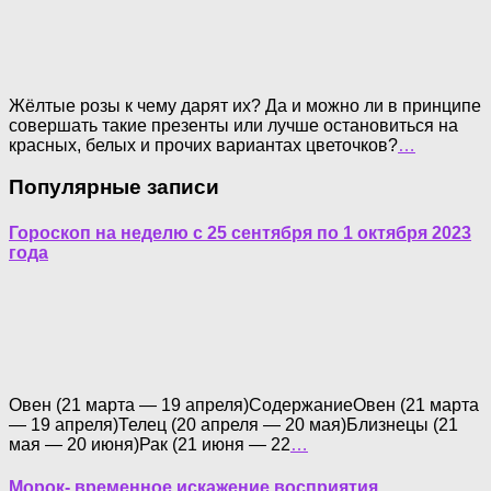
Жёлтые розы к чему дарят их? Да и можно ли в принципе
совершать такие презенты или лучше остановиться на
красных, белых и прочих вариантах цветочков?
…
Популярные записи
Гороскоп на неделю с 25 сентября по 1 октября 2023
года
Овен (21 марта — 19 апреля)СодержаниеОвен (21 марта
— 19 апреля)Телец (20 апреля — 20 мая)Близнецы (21
мая — 20 июня)Рак (21 июня — 22
…
Морок- временное искажение восприятия