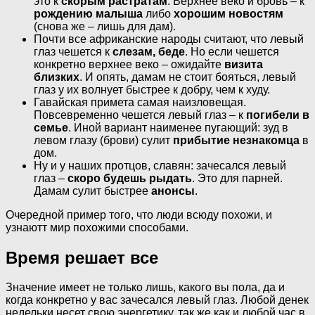
это к
скорым растратам
. Верхнее веко и бровь – к
рождению малыша
либо
хорошим новостям
(снова же – лишь для дам).
Почти все африканские народы считают, что левый
глаз чешется к
слезам, беде
. Но если чешется
конкретно верхнее веко – ожидайте
визита
близких
. И опять, дамам не стоит бояться, левый
глаз у их волнует быстрее к добру, чем к худу.
Гавайская примета самая наизловещая.
Повсевременно чешется левый глаз – к
погибели в
семье
. Иной вариант наименее пугающий: зуд в
левом глазу (брови) сулит
прибытие незнакомца
в
дом.
Ну и у наших протцов, славян: зачесался левый
глаз –
скоро будешь рыдать
. Это для парней.
Дамам сулит быстрее
анонсы
.
Очередной пример того, что люди всюду похожи, и
узнаютт мир похожими способами.
Время решает все
Значение имеет не только лишь, какого вы пола, да и
когда конкретно у вас зачесался левый глаз. Любой денек
недельки несет свою энергетику, так же как и любой час в