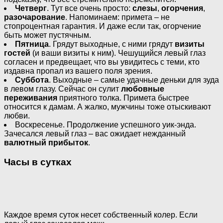
Четверг
. Тут все очень просто:
слезы
,
огорчения
,
разочарование
. Напоминаем: примета – не
стопроцентная гарантия. И даже если так, огорчение
быть может пустячным.
Пятница
. Грядут выходные, с ними грядут
визиты
гостей
(и ваши визиты к ним). Чешущийся левый глаз
согласен и предвещает, что вы увидитесь с теми, кто
издавна пропал из вашего поля зрения.
Суббота
. Выходные – самые удачные деньки для зуда
в левом глазу. Сейчас он сулит
любовные
переживания
приятного толка. Примета быстрее
относится к дамам. А жалко, мужчины тоже отыскивают
любви.
Воскресенье. Продолжение успешного уик-энда.
Зачесался левый глаз – вас ожидает нежданный
валютный прибыток
.
Часы в сутках
Каждое время суток несет собственный колер. Если