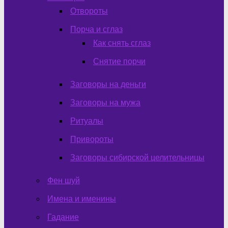
Отвороты
Порча и сглаз
Как снять сглаз
Снятие порчи
Заговоры на деньги
Заговоры на мужа
Ритуалы
Привороты
Заговоры сибирской целительницы
Фен шуй
Имена и именины
Гадание