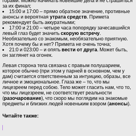
горами. Можно начинать новейшие дела и не страшиться
за их финал;
15:00 и 17:00 – прямо обратное значение, противные
анонсы и вероятная
утрата средств
. Примета
рекомендует быть аккуратными;
17:00 и 21:00 – четыре часа попорядку зачесавшийся
левый глаз будет значить
скорую встречу
.
Необязательно со знакомым, необязательно приятную.
Хотя почему бы и нет? Примета не очень точна;
21:0 и 023:00 – и опять
вести от друга
. Может быть,
он заглянет на огонек.
Левая сторона тела связана с правым полушарием,
которое обычно (при этом у парней в основном, чем у
дам) считается ответственным за интуицию, образы, все
личное и эмоциональное. Глаза же – то, что мы
лицезреем перед собою. Тело может гласить нам, что то,
что мы лицезреем, не соответствует реальности
(
разочарование
), что скоро мы поглядим на знакомые
предметы и близких людей новеньким взором (
анонсы
).
Читайте также: