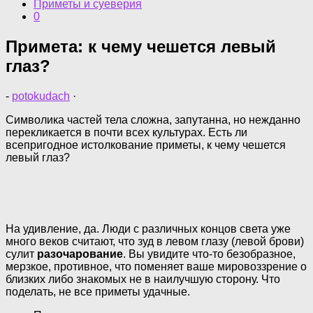
Приметы и суеверия
0
Примета: к чему чешется левый
глаз?
-
potokudach
·
Символика частей тела сложна, запутанна, но нежданно
перекликается в почти всех культурах. Есть ли
всепригодное истолкование приметы, к чему чешется
левый глаз?
На удивление, да. Люди с различных концов света уже
много веков считают, что зуд в левом глазу (левой брови)
сулит
разочарование
. Вы увидите что-то безобразное,
мерзкое, противное, что поменяет ваше мировоззрение о
близких либо знакомых не в наилучшую сторону. Что
поделать, не все приметы удачные.