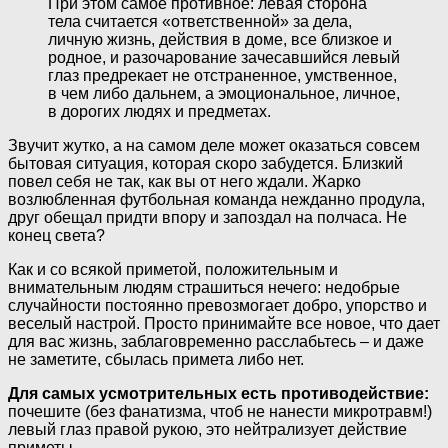
При этом самое противное: левая сторона
тела считается «ответственной» за дела,
личную жизнь, действия в доме, все близкое и
родное, и разочарование зачесавшийся левый
глаз предрекает не отстраненное, умственное,
в чем либо дальнем, а эмоциональное, личное,
в дорогих людях и предметах.
Звучит жутко, а на самом деле может оказаться совсем
бытовая ситуация, которая скоро забудется. Близкий
повел себя не так, как вы от него ждали. Жарко
возлюбленная футбольная команда нежданно продула,
друг обещал придти впору и запоздал на полчаса. Не
конец света?
Как и со всякой приметой, положительным и
внимательным людям страшиться нечего: недобрые
случайности постоянно превозмогает добро, упорство и
веселый настрой. Просто принимайте все новое, что дает
для вас жизнь, заблаговременно расслабьтесь – и даже
не заметите, сбылась примета либо нет.
Для самых усмотрительных есть противодействие:
почешите (без фанатизма, чтоб не нанести микротравм!)
левый глаз правой рукою, это нейтрализует действие
приметы.