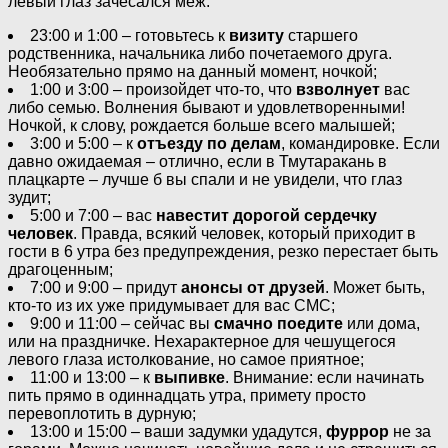
левый глаз зачесался меж:
23:00 и 1:00 – готовьтесь к
визиту
старшего
родственника, начальника либо почетаемого друга.
Необязательно прямо на данный момент, ночкой;
1:00 и 3:00 – произойдет что-то, что
взволнует
вас
либо семью. Волнения бывают и удовлетворенными!
Ночкой, к слову, рождается больше всего малышей;
3:00 и 5:00 – к
отъезду по делам
, командировке. Если
давно ожидаемая – отлично, если в Тмутаракань в
плацкарте – лучше б вы спали и не увидели, что глаз
зудит;
5:00 и 7:00 – вас
навестит дорогой сердечку
человек
. Правда, всякий человек, который приходит в
гости в 6 утра без предупреждения, резко перестает быть
драгоценным;
7:00 и 9:00 – придут
анонсы от друзей
. Может быть,
кто-то из их уже придумывает для вас СМС;
9:00 и 11:00 – сейчас вы
смачно поедите
или дома,
или на праздничке. Нехарактерное для чешущегося
левого глаза истолкование, но самое приятное;
11:00 и 13:00 – к
выпивке
. Внимание: если начинать
пить прямо в одиннадцать утра, примету просто
перевоплотить в дурную;
13:00 и 15:00 – ваши задумки удадутся,
фуррор
не за