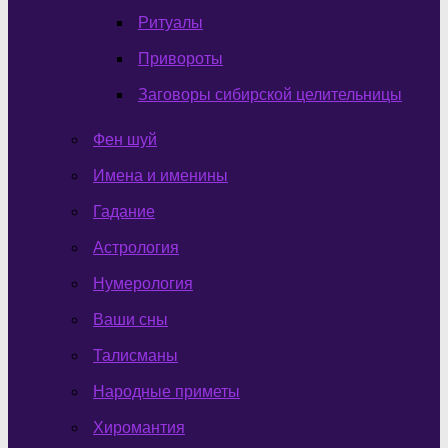
Ритуалы
Привороты
Заговоры сибирской целительницы
Фен шуй
Имена и именины
Гадание
Астрология
Нумерология
Ваши сны
Талисманы
Народные приметы
Хиромантия