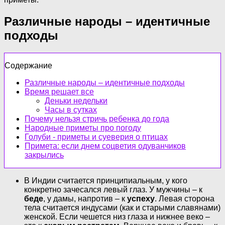
Различные народы – идентичные
подходы
Содержание
Различные народы – идентичные подходы
Время решает все
Деньки недельки
Часы в сутках
Почему нельзя стричь ребенка до года
Народные приметы про погоду
Голуби - приметы и суеверия о птицах
Примета: если днем соцветия одуванчиков
закрылись
В Индии считается принципиальным, у кого
конкретно зачесался левый глаз. У мужчины – к
беде
, у дамы, напротив – к
успеху
. Левая сторона
тела считается индусами (как и старыми славянами)
женской. Если чешется низ глаза и нижнее веко –