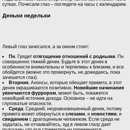
сутках. Почесали глаз – поглядите на часы с календарем.
Деньки недельки
Левый глаз зачесался, а за окном стоит:
Пн
. Грядет
отягощение отношений с родными
. Пн
совершенно тяжкий денек. Будьте в этот денек в
особенности внимательны и терпеливы к близким, и все
обойдется (можно это провернуть, не дожидаясь, пока
зачешется глаз).
Вторник
. Анонсы, которые обещает примета, в этот
денек окрашиваются позитивно.
Новейшие начинания
увенчаются фуррором
, может быть, покажется
новейший источник дохода. Основное – не идти на
глуповатые опасности.
Среда
. Средний, неуравновешенный денек, потому
примета может обернуться и
слезами
, и
новостями
, и
свиданием
с драгоценным человеком. Если среда не
задалась, не отчаивайтесь, зуд в левом глазу дает
подсказку, что все стремительно переменится.