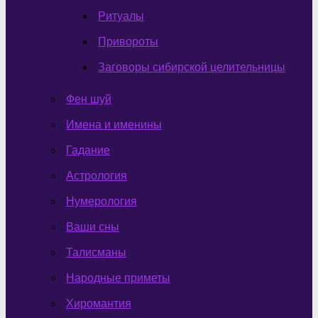
Ритуалы
Привороты
Заговоры сибирской целительницы
Фен шуй
Имена и именины
Гадание
Астрология
Нумерология
Ваши сны
Талисманы
Народные приметы
Хиромантия