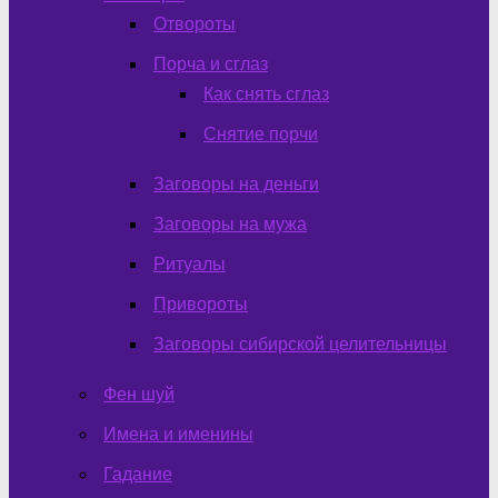
Отвороты
Порча и сглаз
Как снять сглаз
Снятие порчи
Заговоры на деньги
Заговоры на мужа
Ритуалы
Привороты
Заговоры сибирской целительницы
Фен шуй
Имена и именины
Гадание