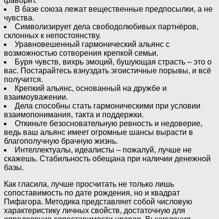
фаворит.
В базе союза лежат вещественные предпосылки, а не
чувства.
Символизирует дела свободолюбивых партнёров,
склонных к непостоянству.
Уравновешенный гармонический альянс с
возможностью сотворения крепкой семьи.
Буря чувств, вихрь эмоций, бушующая страсть – это о
вас. Постарайтесь взнуздать эгоистичные порывы, и всё
получится.
Крепкий альянс, основанный на дружбе и
взаимоуважении.
Дела способны стать гармоническими при условии
взаимопонимания, такта и поддержки.
Откиньте безосновательную ревность и недоверие,
ведь ваш альянс имеет огромные шансы вырасти в
благополучную брачную жизнь.
Интеллектуалы, идеалисты – пожалуй, лучше не
скажешь. Стабильность обещана при наличии денежной
базы.
Как гласила, лучше просчитать не только лишь
сопоставимость по дате рождения, но и квадрат
Пифагора. Методика представляет собой числовую
характеристику личных свойств, достаточную для