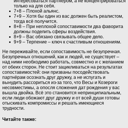
интересоваться партнёром, а не концентрироваться
только на для себя.
7+8 – Плохой альянс.
7+9 – Хотя бы один из вас должен быть реалистом,
тогда всё получится.
8+8 – При неплохой сопоставимости два фаворита
должны поделить сферы воздействия.
8+9 – Вас обязано связывать общее дело.
9+9 – Терпение – ключ к счастливым отношениям.
Не переживайте, если сопоставимость не безупречная.
Безупречных отношений, как и людей, не существует –
над ними необходимо работать, совместно и с желанием
от обеих сторон. Не стоит зацикливаться на результатах
сопоставимостей: они призваны посодействовать
партнёрам осознать друг дружку, а не испугать и
вынудить рассориться из-за того, что Весы и Козероги
несовместимы, а опосля сложения дат рождения у вас
вышла двойка. Всё это становится непринципиальным,
если люди обожают друг дружку и от всей души готовы
отыскивать компромиссы и решать имеющиеся
трудности.
Читайте также: