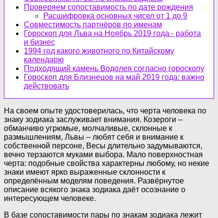
Проверяем сопоставимость по дате рождения
Расшифровка основных чисел от 1 до 9
Совместимость партнёров по именам
Гороскоп для Льва на Ноябрь 2019 года - работа
и бизнес
1994 год какого животного по Китайскому
календарю
Подходящий камень Водолея согласно гороскопу
Гороскоп для Близнецов на май 2019 года: важно
действовать
На своем опыте удостоверилась, что черта человека по
знаку зодиака заслуживает внимания. Козероги –
обманчиво угрюмые, молчаливые, склонные к
размышлениям, Львы – любят себя и внимание к
собственной персоне, Весы длительно задумываются,
вечно терзаются муками выбора. Мало поверхностная
черта: подобные свойства характерны любому, но некие
знаки имеют ярко выраженные склонности к
определённым моделям поведения. Развёрнутое
описание всякого знака зодиака даёт осознание о
интересующем человеке.
В базе сопоставимости пары по знакам зодиака лежит