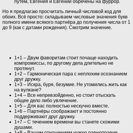
путём, Евгения и Евгений обречены на фуррор.
Но я предлагаю просчитать личный числовой код для
обоих. Всё просто: складываем числовые значения букв
полного имени всякого партнёра до получения числа от 1
до 9 (как с датами рождения). Смотрим значение.
1+1 – Двум фаворитам стоит почаще находить
компромиссы, по другому дела длительно не
протянут.
1+2 – Гармоническая пара с неплохим осознанием
друг дружку.
1+3 – Искра, буря, безумие. Не утомились жить как
на вулкане?
1+4 – Все непревзойденно, но стоит отыскать
общее дело либо увлечение.
1+5 – Для вас полностью нескучно вместе.
1+6 – Партнёры соображают и постоянно
поддерживают друг дружку.
1+7 – С течением времени вы станете схожими
душами.
1+8 – Вашим отношениям нужно равноправие.