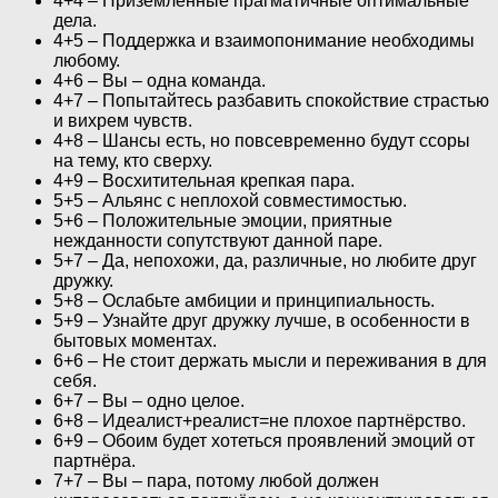
4+4 – Приземлённые прагматичные оптимальные
дела.
4+5 – Поддержка и взаимопонимание необходимы
любому.
4+6 – Вы – одна команда.
4+7 – Попытайтесь разбавить спокойствие страстью
и вихрем чувств.
4+8 – Шансы есть, но повсевременно будут ссоры
на тему, кто сверху.
4+9 – Восхитительная крепкая пара.
5+5 – Альянс с неплохой совместимостью.
5+6 – Положительные эмоции, приятные
нежданности сопутствуют данной паре.
5+7 – Да, непохожи, да, различные, но любите друг
дружку.
5+8 – Ослабьте амбиции и принципиальность.
5+9 – Узнайте друг дружку лучше, в особенности в
бытовых моментах.
6+6 – Не стоит держать мысли и переживания в для
себя.
6+7 – Вы – одно целое.
6+8 – Идеалист+реалист=не плохое партнёрство.
6+9 – Обоим будет хотеться проявлений эмоций от
партнёра.
7+7 – Вы – пара, потому любой должен