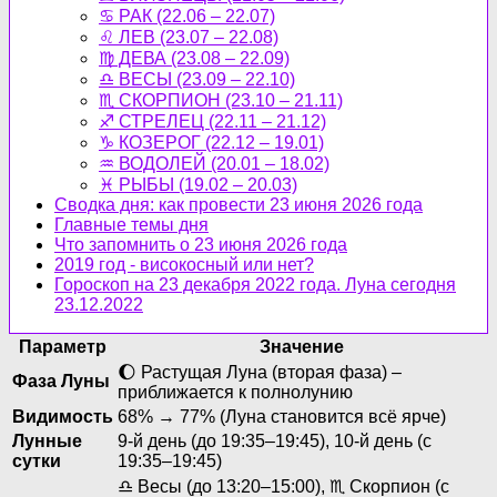
♋ РАК (22.06 – 22.07)
♌ ЛЕВ (23.07 – 22.08)
♍ ДЕВА (23.08 – 22.09)
♎ ВЕСЫ (23.09 – 22.10)
♏ СКОРПИОН (23.10 – 21.11)
♐ СТРЕЛЕЦ (22.11 – 21.12)
♑ КОЗЕРОГ (22.12 – 19.01)
♒ ВОДОЛЕЙ (20.01 – 18.02)
♓ РЫБЫ (19.02 – 20.03)
Сводка дня: как провести 23 июня 2026 года
Главные темы дня
Что запомнить о 23 июня 2026 года
2019 год - високосный или нет?
Гороскоп на 23 декабря 2022 года. Луна сегодня
23.12.2022
Параметр
Значение
🌔 Растущая Луна (вторая фаза) –
Фаза Луны
приближается к полнолунию
Видимость
68% → 77% (Луна становится всё ярче)
Лунные
9-й день (до 19:35–19:45), 10-й день (с
сутки
19:35–19:45)
♎ Весы (до 13:20–15:00), ♏ Скорпион (с