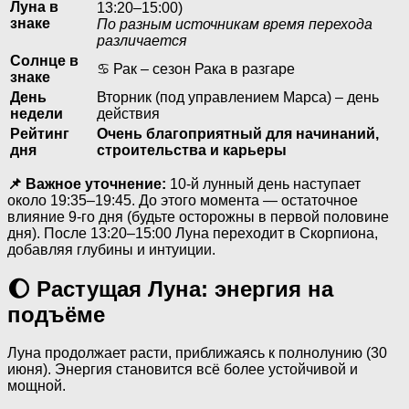
Луна в
13:20–15:00)
знаке
По разным источникам время перехода
различается
Солнце в
♋ Рак – сезон Рака в разгаре
знаке
День
Вторник (под управлением Марса) – день
недели
действия
Рейтинг
Очень благоприятный для начинаний,
дня
строительства и карьеры
📌 Важное уточнение:
10-й лунный день наступает
около 19:35–19:45. До этого момента — остаточное
влияние 9-го дня (будьте осторожны в первой половине
дня). После 13:20–15:00 Луна переходит в Скорпиона,
добавляя глубины и интуиции.
🌔 Растущая Луна: энергия на
подъёме
Луна продолжает расти, приближаясь к полнолунию (30
июня). Энергия становится всё более устойчивой и
мощной.