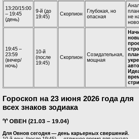
Анал
13:20/15:00
9-й (до
Глубокая, но
план
– 19:45
Скорпион
19:45)
опасная
не н
(день)
ново
Нач
нов
про
19:45 –
стр
10-й
23:59
Созидательная,
пла
(после
Скорпион
(вечер/
мощная
укр
19:45)
ночь)
авто
Иде
вре
стр
Гороскоп на 23 июня 2026 года для
всех знаков зодиака
♈ ОВЕН (21.03 – 19.04)
Для Овнов сегодня — день карьерных свершений.
10-й день (после 19:45) — отличное время для начала