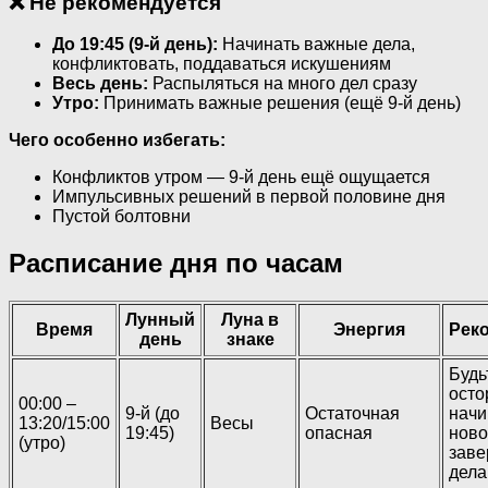
❌ Не рекомендуется
До 19:45 (9-й день):
Начинать важные дела,
конфликтовать, поддаваться искушениям
Весь день:
Распыляться на много дел сразу
Утро:
Принимать важные решения (ещё 9-й день)
Чего особенно избегать:
Конфликтов утром — 9-й день ещё ощущается
Импульсивных решений в первой половине дня
Пустой болтовни
Расписание дня по часам
Лунный
Луна в
Время
Энергия
Рек
день
знаке
Будь
осто
00:00 –
9-й (до
Остаточная
начи
13:20/15:00
Весы
19:45)
опасная
ново
(утро)
заве
дела