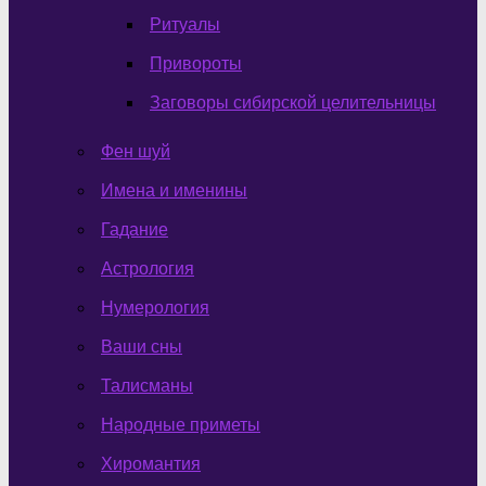
Ритуалы
Привороты
Заговоры сибирской целительницы
Фен шуй
Имена и именины
Гадание
Астрология
Нумерология
Ваши сны
Талисманы
Народные приметы
Хиромантия