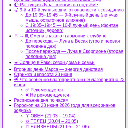
🌔 Растущая Луна: энергия на подъёме
🌙 9-й и 10-й лунные дни: от опасности к созиданию
До 19:35–19:45 — 9-й лунный день (летучая
мышь, остаточное влияние)
С 19:35–19:45 — 10-й лунный день (фонтан,
источник, дерево)
♎ → ♏ Смена знака: от гармонии к глубине
До перехода — Луна в Весах (утро и первая
половина дня)
После перехода — Луна в Скорпионе (вторая
половина дня)
☀️ Солнце в Раке: сезон дома и семьи
Вторник: день Марса — энергия действия
Стрижка и красота 23 июня
🌟 Что особенно благоприятно и неблагоприятно 23
июня
✅ Рекомендуется
❌ Не рекомендуется
Расписание дня по часам
Гороскоп на 23 июня 2026 года для всех знаков
зодиака
♈ ОВЕН (21.03 – 19.04)
♉ ТЕЛЕЦ (20.04 – 20.05)
♊ БЛИЗНЕЦЫ (21.05 – 21.06)