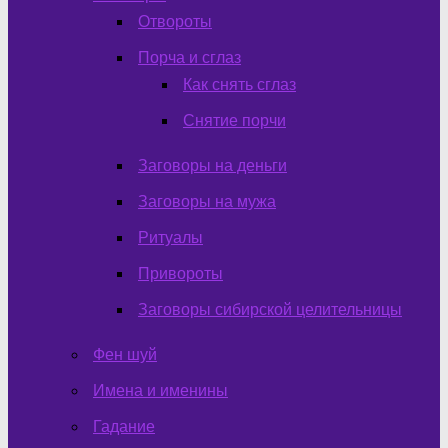
Отвороты
Порча и сглаз
Как снять сглаз
Снятие порчи
Заговоры на деньги
Заговоры на мужа
Ритуалы
Привороты
Заговоры сибирской целительницы
Фен шуй
Имена и именины
Гадание