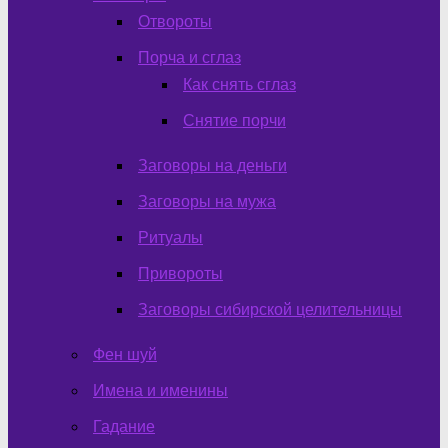
Отвороты
Порча и сглаз
Как снять сглаз
Снятие порчи
Заговоры на деньги
Заговоры на мужа
Ритуалы
Привороты
Заговоры сибирской целительницы
Фен шуй
Имена и именины
Гадание