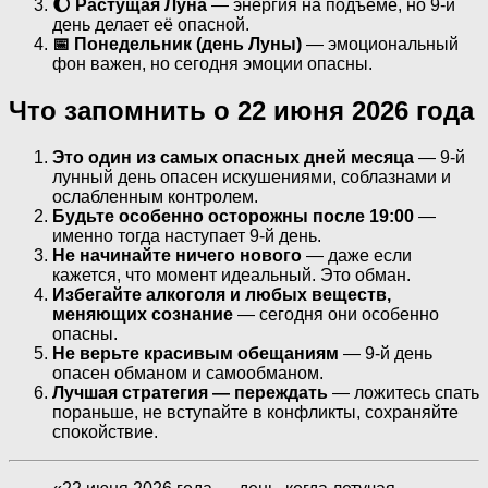
🌔 Растущая Луна
— энергия на подъёме, но 9-й
день делает её опасной.
📅 Понедельник (день Луны)
— эмоциональный
фон важен, но сегодня эмоции опасны.
Что запомнить о 22 июня 2026 года
Это один из самых опасных дней месяца
— 9-й
лунный день опасен искушениями, соблазнами и
ослабленным контролем.
Будьте особенно осторожны после 19:00
—
именно тогда наступает 9-й день.
Не начинайте ничего нового
— даже если
кажется, что момент идеальный. Это обман.
Избегайте алкоголя и любых веществ,
меняющих сознание
— сегодня они особенно
опасны.
Не верьте красивым обещаниям
— 9-й день
опасен обманом и самообманом.
Лучшая стратегия — переждать
— ложитесь спать
пораньше, не вступайте в конфликты, сохраняйте
спокойствие.