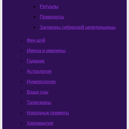
Ритуалы
Привороты
Заговоры сибирской целительницы
Фен шуй
Имена и именины
Гадание
Астрология
Нумерология
Ваши сны
Талисманы
Народные приметы
Хиромантия