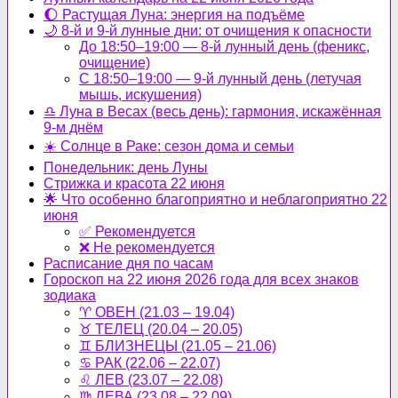
🌔 Растущая Луна: энергия на подъёме
🌙 8-й и 9-й лунные дни: от очищения к опасности
До 18:50–19:00 — 8-й лунный день (феникс,
очищение)
С 18:50–19:00 — 9-й лунный день (летучая
мышь, искушения)
♎ Луна в Весах (весь день): гармония, искажённая
9-м днём
☀️ Солнце в Раке: сезон дома и семьи
Понедельник: день Луны
Стрижка и красота 22 июня
🌟 Что особенно благоприятно и неблагоприятно 22
июня
✅ Рекомендуется
❌ Не рекомендуется
Расписание дня по часам
Гороскоп на 22 июня 2026 года для всех знаков
зодиака
♈ ОВЕН (21.03 – 19.04)
♉ ТЕЛЕЦ (20.04 – 20.05)
♊ БЛИЗНЕЦЫ (21.05 – 21.06)
♋ РАК (22.06 – 22.07)
♌ ЛЕВ (23.07 – 22.08)
♍ ДЕВА (23.08 – 22.09)