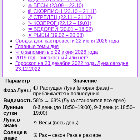
♎ ВЕСЫ (23.09 – 22.10)
♏ СКОРПИОН (23.10 – 21.11)
♐ СТРЕЛЕЦ (22.11 – 21.12)
♑ КОЗЕРОГ (22.12 – 19.01)
♒ ВОДОЛЕЙ (20.01 – 18.02)
♓ РЫБЫ (19.02 – 20.03)
Сводка дня: как провести 22 июня 2026 года
Главные темы дня
Что запомнить о 22 июня 2026 года
2019 год - високосный или нет?
Гороскоп на 23 декабря 2022 года. Луна сегодня
23.12.2022
Параметр
Значение
🌔 Растущая Луна (вторая фаза) –
Фаза Луны
приближается к полнолунию
Видимость
58% → 68% (Луна становится всё ярче)
Лунные
8-й день (до 18:50–19:00), 9-й день (с 18:50–
сутки
19:00)
Луна в
♎ Весы (весь день)
знаке
Солнце в
♋ Рак – сезон Рака в разгаре
знаке