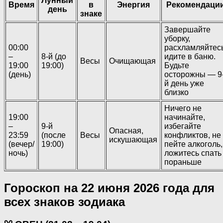
Лунный
Время
в
Энергия
Рекомендаци
день
знаке
Завершайте
уборку,
00:00
расхламляйтесь
–
8-й (до
идите в баню.
Весы
Очищающая
19:00
19:00)
Будьте
(день)
осторожны — 9
й день уже
близко
Ничего не
19:00
начинайте,
–
9-й
избегайте
Опасная,
23:59
(после
Весы
конфликтов, не
искушающая
(вечер/
19:00)
пейте алкоголь,
ночь)
ложитесь спать
пораньше
Гороскоп на 22 июня 2026 года для
всех знаков зодиака