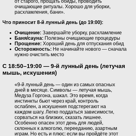
от старого, прощать обиды, проводить
очищающие ритуалы. Хорошо для уборки,
расхламления, бани».
Что приносит 8-й лунный день (до 19:00):
Очищение:
Завершайте уборку, расхламление
Баня/сауна:
Полезны очищающие процедуры
Прощение:
Хороший день для отпускания обид
Осторожность:
Не начинайте нового — сначала
нужно очистить место
С 18:50–19:00 — 9-й лунный день (летучая
мышь, искушения)
«9-й лунный день — один из самых опасных
дней в месяце. Символы — летучая мышь,
Медуза Горгона, шакал. Это время, когда
инстинкты бьют через край, контроль
ослаблен, а искушения подстерегают на
каждом шагу. Легко поддаться зависимости,
сорваться на близких, сказать лишнее.
Особенно опасен этот день для людей,
склонных к алкоголю, перееданию, азартным
играм. Но есть и плюс: если вы пройдёте этот