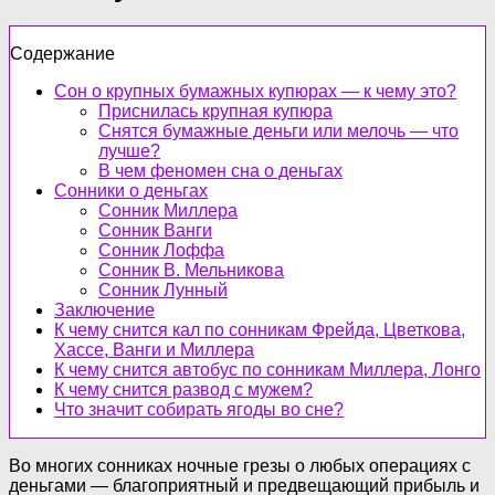
Содержание
Сон о крупных бумажных купюрах — к чему это?
Приснилась крупная купюра
Снятся бумажные деньги или мелочь — что
лучше?
В чем феномен сна о деньгах
Сонники о деньгах
Сонник Миллера
Сонник Ванги
Сонник Лоффа
Сонник В. Мельникова
Сонник Лунный
Заключение
К чему снится кал по сонникам Фрейда, Цветкова,
Хассе, Ванги и Миллера
К чему снится автобус по сонникам Миллера, Лонго
К чему снится развод с мужем?
Что значит собирать ягоды во сне?
Во многих сонниках ночные грезы о любых операциях с
деньгами — благоприятный и предвещающий прибыль и