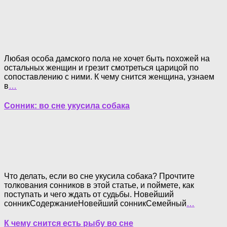
Любая особа дамского пола не хочет быть похожей на
остальных женщин и грезит смотреться царицой по
сопоставлению с ними. К чему снится женщина, узнаем
в
…
Сонник: во сне укусила собака
Что делать, если во сне укусила собака? Прочтите
толкования сонников в этой статье, и поймете, как
поступать и чего ждать от судьбы. Новейший
сонникСодержаниеНовейший сонникСемейный
…
К чему снится есть рыбу во сне