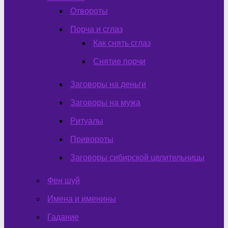
Отвороты
Порча и сглаз
Как снять сглаз
Снятие порчи
Заговоры на деньги
Заговоры на мужа
Ритуалы
Привороты
Заговоры сибирской целительницы
Фен шуй
Имена и именины
Гадание