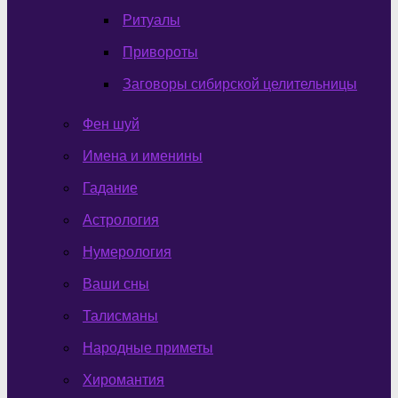
Ритуалы
Привороты
Заговоры сибирской целительницы
Фен шуй
Имена и именины
Гадание
Астрология
Нумерология
Ваши сны
Талисманы
Народные приметы
Хиромантия