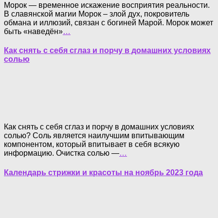
Морок — временное искажение восприятия реальности.
В славянской магии Морок – злой дух, покровитель
обмана и иллюзий, связан с богиней Марой. Морок может
быть «наведён»
…
Как снять с себя сглаз и порчу в домашних условиях
солью
Как снять с себя сглаз и порчу в домашних условиях
солью? Соль является наилучшим впитывающим
компонентом, который впитывает в себя всякую
информацию. Очистка солью —
…
Календарь стрижки и красоты на ноябрь 2023 года