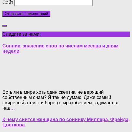
Сайт
Следите за нами:
Сонник: значение снов по числам месяца и дням
недели
Есть ли в мире хоть один скептик, не верящий
собственным снам? Я так не думаю. Даже самый
свирепый атеист и борец с мракобесием задумается
над
…
К чему снится женщина по соннику Миллера, Фрейда,
Цветкова