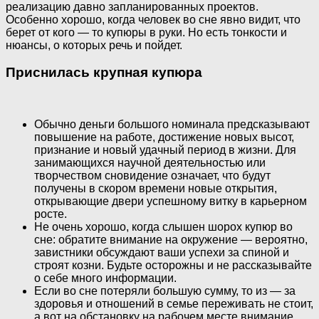
реализацию давно запланированных проектов.
Особенно хорошо, когда человек во сне явно видит, что
берет от кого — то купюры в руки. Но есть тонкости и
нюансы, о которых речь и пойдет.
Приснилась крупная купюра
Обычно деньги большого номинала предсказывают
повышение на работе, достижение новых высот,
признание и новый удачный период в жизни. Для
занимающихся научной деятельностью или
творчеством сновидение означает, что будут
получены в скором времени новые открытия,
открывающие двери успешному витку в карьерном
росте.
Не очень хорошо, когда слышен шорох купюр во
сне: обратите внимание на окружение — вероятно,
завистники обсуждают ваши успехи за спиной и
строят козни. Будьте осторожны и не рассказывайте
о себе много информации.
Если во сне потеряли большую сумму, то из — за
здоровья и отношений в семье переживать не стоит,
а вот на обстановку на рабочем месте внимание