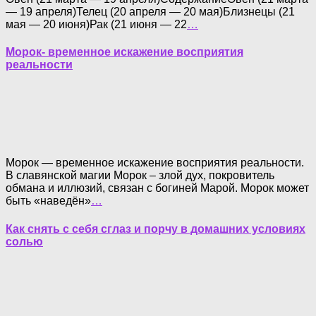
— 19 апреля)Телец (20 апреля — 20 мая)Близнецы (21
мая — 20 июня)Рак (21 июня — 22
…
Морок- временное искажение восприятия
реальности
Морок — временное искажение восприятия реальности.
В славянской магии Морок – злой дух, покровитель
обмана и иллюзий, связан с богиней Марой. Морок может
быть «наведён»
…
Как снять с себя сглаз и порчу в домашних условиях
солью