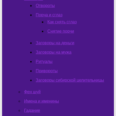
Отвороты
Порча и сглаз
Как снять сглаз
Снятие порчи
Заговоры на деньги
Заговоры на мужа
Ритуалы
Привороты
Заговоры сибирской целительницы
Фен шуй
Имена и именины
Гадание