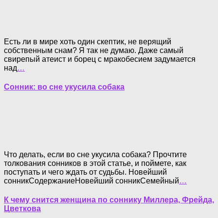
Есть ли в мире хоть один скептик, не верящий
собственным снам? Я так не думаю. Даже самый
свирепый атеист и борец с мракобесием задумается
над
…
Сонник: во сне укусила собака
Что делать, если во сне укусила собака? Прочтите
толкования сонников в этой статье, и поймете, как
поступать и чего ждать от судьбы. Новейший
сонникСодержаниеНовейший сонникСемейный
…
К чему снится женщина по соннику Миллера, Фрейда,
Цветкова