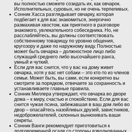
вы полностью сможете созидать их, как овчарок.
Исполнительных, суровых, но не очень терпеливых.
Сонник Хасса разглядывает овчарку, которая
подбегает к для вас знакомиться, энергично
размахивая хвостом, как приятного в разговоре
знакомого, увлекательного собеседника. Но, не
расслабляйтесь, вы должны соответствовать
собственному товарищу по уровню общения,
кругозору и даже по наружному виду. Полностью
может быть овчарка – должностное лицо либо
служащий среднего либо высочайшего ранга,
умный и чуткий.
Если для вас снится, что у вас на дому живет
овчарка, хотя у вас нет собаки – это кто-то из членов
семьи. Может быть, вы сами, если конкретно вы
смотрите за порядком, отвечаете за сохранность и
устанавливаете главные правила.
Сонник Миллера утверждает, что овчарка во дворе
дома – к миру, счастью и спокойствию. Если для вас
снится чужая псина, забежавшая в ваш дом либо во
двор – опасайтесь назойливых друзей, завистников,
недоброжелателей, склонных вынюхивать ваши
секреты.
Сонник Ванги рекомендует приготовиться к
долговременной осаде со стороны взволнованных