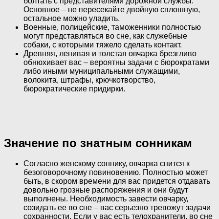
болтать с представителями дорожной службы.
Основное – не пересекайте двойную сплошную,
остальное можно уладить.
Военные, полицейские, таможенники полностью
могут представляться во сне, как служебные
собаки, с которыми тяжело сделать контакт.
Древняя, ленивая и толстая овчарка брезгливо
обнюхивает вас – вероятны задачи с бюрократами
либо иными муниципальными служащими,
волокита, штрафы, крючкотворство,
бюрократические придирки.
Значение по знатным сонникам
Согласно женскому соннику, овчарка снится к
безоговорочному повиновению. Полностью может
быть, в скором времени для вас придется отдавать
довольно грозные распоряжения и они будут
выполнены. Необходимость завести овчарку,
созидать ее во сне – вас серьезно тревожут задачи
сохранности. Если у вас есть телохранители, во сне