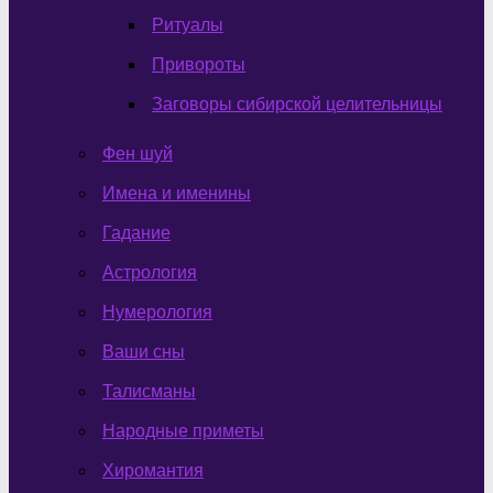
Ритуалы
Привороты
Заговоры сибирской целительницы
Фен шуй
Имена и именины
Гадание
Астрология
Нумерология
Ваши сны
Талисманы
Народные приметы
Хиромантия