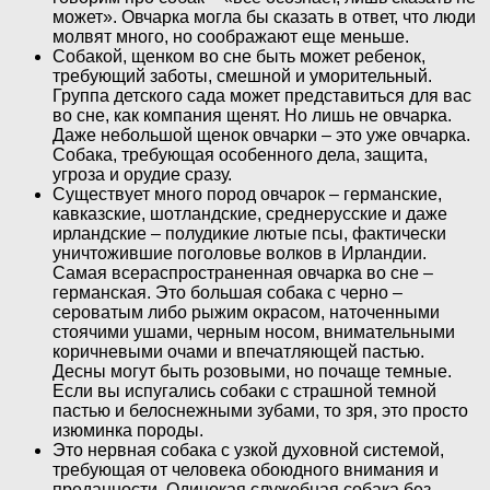
может». Овчарка могла бы сказать в ответ, что люди
молвят много, но соображают еще меньше.
Собакой, щенком во сне быть может ребенок,
требующий заботы, смешной и уморительный.
Группа детского сада может представиться для вас
во сне, как компания щенят. Но лишь не овчарка.
Даже небольшой щенок овчарки – это уже овчарка.
Собака, требующая особенного дела, защита,
угроза и орудие сразу.
Существует много пород овчарок – германские,
кавказские, шотландские, среднерусские и даже
ирландские – полудикие лютые псы, фактически
уничтожившие поголовье волков в Ирландии.
Самая всераспространенная овчарка во сне –
германская. Это большая собака с черно –
сероватым либо рыжим окрасом, наточенными
стоячими ушами, черным носом, внимательными
коричневыми очами и впечатляющей пастью.
Десны могут быть розовыми, но почаще темные.
Если вы испугались собаки с страшной темной
пастью и белоснежными зубами, то зря, это просто
изюминка породы.
Это нервная собака с узкой духовной системой,
требующая от человека обоюдного внимания и
преданности. Одинокая служебная собака без