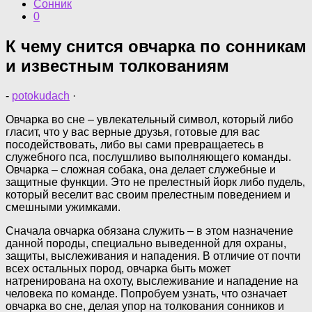
Сонник
0
К чему снится овчарка по сонникам
и известным толкованиям
-
potokudach
·
Овчарка во сне – увлекательный символ, который либо
гласит, что у вас верные друзья, готовые для вас
посодействовать, либо вы сами превращаетесь в
служебного пса, послушливо выполняющего команды.
Овчарка – сложная собака, она делает служебные и
защитные функции. Это не прелестный йорк либо пудель,
который веселит вас своим прелестным поведением и
смешными ужимками.
Сначала овчарка обязана служить – в этом назначение
данной породы, специально выведенной для охраны,
защиты, выслеживания и нападения. В отличие от почти
всех остальных пород, овчарка быть может
натренирована на охоту, выслеживание и нападение на
человека по команде. Попробуем узнать, что означает
овчарка во сне, делая упор на толкования сонников и