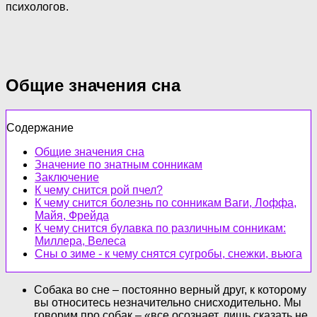
психологов.
Общие значения сна
Содержание
Общие значения сна
Значение по знатным сонникам
Заключение
К чему снится рой пчел?
К чему снится болезнь по сонникам Ваги, Лоффа,
Майя, Фрейда
К чему снится булавка по различным сонникам:
Миллера, Велеса
Сны о зиме - к чему снятся сугробы, снежки, вьюга
Собака во сне – постоянно верный друг, к которому
вы относитесь незначительно снисходительно. Мы
говорим про собак – «все осознает, лишь сказать не