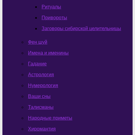
Ритуалы
Привороты
Заговоры сибирской целительницы
Фен шуй
Имена и именины
Гадание
Астрология
Нумерология
Ваши сны
Талисманы
Народные приметы
Хиромантия