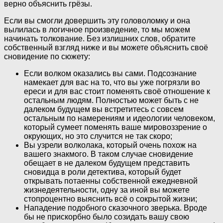
верно объяснить грёзы.
Если вы смогли довершить эту головоломку и она
вылилась в логичное произведение, то мы можем
начинать толкование. Без излишних слов, обратите
собственный взгляд ниже и вы можете объяснить своё
сновидение по сюжету:
Если волком оказались вы сами. Подсознание
намекает для вас на то, что вы уже погрязли во
ереси и для вас стоит поменять своё отношение к
остальным людям. Полностью может быть с не
далеком будущем вы встретитесь с совсем
остальным по намерениям и идеологии человеком,
который сумеет поменять ваше мировоззрение о
окрующих, но это случится не так скоро;
Вы узрели волколака, который очень похож на
вашего знакмого. В таком случае сновидение
обещает в не далеком будущем представить
сновидца в роли детектива, который будет
открывать потаенны собственной ежедневной
жизнедеятельности, одну за иной вы можете
стопроцентно выяснить всё о сокрытой жизни;
Нападение подобного сказочного зверька. Вроде
бы не прискорбно было созидать вашу свою