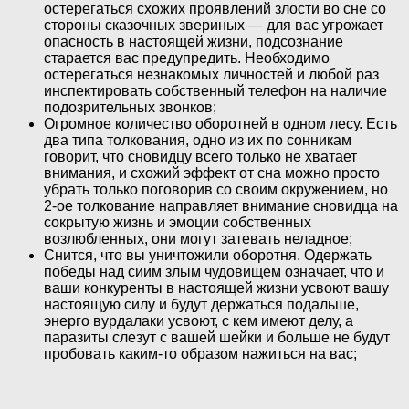
остерегаться схожих проявлений злости во сне со
стороны сказочных звериных — для вас угрожает
опасность в настоящей жизни, подсознание
старается вас предупредить. Необходимо
остерегаться незнакомых личностей и любой раз
инспектировать собственный телефон на наличие
подозрительных звонков;
Огромное количество оборотней в одном лесу. Есть
два типа толкования, одно из их по сонникам
говорит, что сновидцу всего только не хватает
внимания, и схожий эффект от сна можно просто
убрать только поговорив со своим окружением, но
2-ое толкование направляет внимание сновидца на
сокрытую жизнь и эмоции собственных
возлюбленных, они могут затевать неладное;
Снится, что вы уничтожили оборотня. Одержать
победы над сиим злым чудовищем означает, что и
ваши конкуренты в настоящей жизни усвоют вашу
настоящую силу и будут держаться подальше,
энерго вурдалаки усвоют, с кем имеют делу, а
паразиты слезут с вашей шейки и больше не будут
пробовать каким-то образом нажиться на вас;