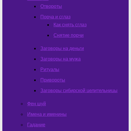
Отвороты
Порча и сглаз
Как снять сглаз
Снятие порчи
Заговоры на деньги
Заговоры на мужа
Ритуалы
Привороты
Заговоры сибирской целительницы
Фен шуй
Имена и именины
Гадание