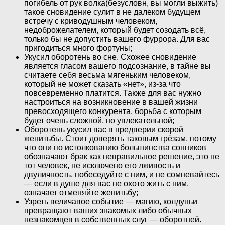
погибель от рук волка(безусловн, вы могли выжить)
такое сновидение сулит в не далеком будущем
встречу с криводушным человеком,
недоброжелателем, который будет созодать всё,
только бы не допустить вашего фуррора. Для вас
пригодиться много фортуны;
Укусил оборотень во сне. Схожее сновидение
является гласом вашего подсознание, в тайне вы
считаете себя весьма мягеньким человеком,
который не может сказать «нет», из-за что
повсевременно платится. Также для вас нужно
настроиться на возникновение в вашей жизни
превосходящего конкурента, борьба с которым
будет очень сложной, но увлекательной;
Оборотень укусил вас в предверии скорой
женитьбы. Стоит доверять таковым грёзам, потому
что они по истолкованию большинства сонников
обозначают брак как неправильное решение, это не
тот человек, не исключено его лживость и
двуличность, побеседуйте с ним, и не сомневайтесь
— если в душе для вас не охото жить с ним,
означает отменяйте женитьбу;
Узреть величавое событие — магию, колдуньи
превращают ваших знакомых либо обычных
незнакомцев в собственных слуг — оборотней.