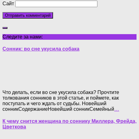
Сайт
Следите за нами:
Сонник: во сне укусила собака
Что делать, если во сне укусила собака? Прочтите
толкования сонников в этой статье, и поймете, как
поступать и чего ждать от судьбы. Новейший
сонникСодержаниеНовейший сонникСемейный
…
К чему снится женщина по соннику Миллера, Фрейда,
Цветкова