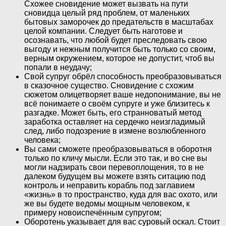
Схожее сновидение может вызвать на пути
сновидца целый ряд проблем, от маленьких
бытовых заморочек до предательств в масштабах
целой компании. Следует быть наготове и
осознавать, что любой будет преследовать свою
выгоду и нежным получится быть только со своим,
верным окружением, которое не допустит, чтоб вы
попали в неудачу;
Свой супруг обрёл способность преобразовываться
в сказочное существо. Сновидение с схожим
сюжетом олицетворяет ваше недопонимание, вы не
всё понимаете о своём супруге и уже близитесь к
разгадке. Может быть, его странноватый метод
заработка оставляет на сердечко неизгладимый
след, либо подозрение в измене возлюбленного
человека;
Вы сами сможете преобразовываться в оборотня
только по кличу мысли. Если это так, и во сне вы
могли надзирать свои перевоплощения, то в не
далеком будущем вы можете взять ситацию под
контроль и неправить корабль под заглавием
«жизнь» в то пространство, куда для вас охото, или
же вы будете ведомы мощным человеком, к
примеру новоиспечённым супругом;
Оборотень указывает для вас суровый оскал. Стоит