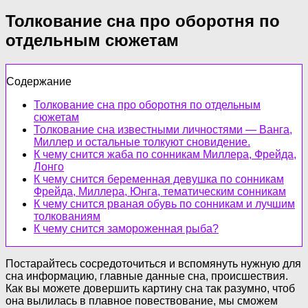
Толкование сна про оборотня по
отдельным сюжетам
Содержание
Толкование сна про оборотня по отдельным
сюжетам
Толкование сна известными личностями — Ванга,
Миллер и остальные толкуют сновидение.
К чему снится жаба по сонникам Миллера, Фрейда,
Лонго
К чему снится беременная девушка по сонникам
Фрейда, Миллера, Юнга, тематическим сонникам
К чему снится рваная обувь по сонникам и лучшим
толкованиям
К чему снится замороженная рыба?
Постарайтесь сосредоточиться и вспомянуть нужную для
сна информацию, главные данные сна, происшествия.
Как вы можете довершить картину сна так разумно, чтоб
она вылилась в плавное повествование, мы сможем