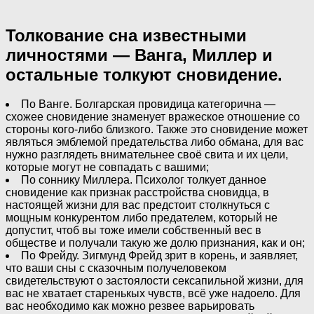
Толкование сна известными
личностями — Ванга, Миллер и
остальные толкуют сновидение.
По Ванге. Болгарская провидица категорична —
схожее сновидение знаменует вражеское отношение со
стороны кого-либо близкого. Также это сновидение может
являться эмблемой предательства либо обмана, для вас
нужно разглядеть внимательнее своё свита и их цели,
которые могут не совпадать с вашими;
По соннику Миллера. Психолог толкует данное
сновидение как признак расстройства сновидца, в
настоящей жизни для вас предстоит столкнуться с
мощным конкурентом либо предателем, который не
допустит, чтоб вы тоже имели собственный вес в
обществе и получали такую же долю признания, как и он;
По Фрейду. Зигмунд Фрейд зрит в корень, и заявляет,
что ваши сны с сказочным получеловеком
свидетельствуют о застоялости сексапильной жизни, для
вас не хватает старенькых чувств, всё уже надоело. Для
вас необходимо как можно резвее варьировать