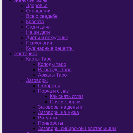
Женские тайны
Здоровье
Отношения
Все о свадьбе
Красота
Сад и дача
Наши дети
Диеты и похудение
Психология
Кулинарные рецепты
Эзотерика
Карты Таро
Колоды таро
Расклады Таро
Арканы Таро
Заговоры
Отвороты
Порча и сглаз
Как снять сглаз
Снятие порчи
Заговоры на деньги
Заговоры на мужа
Ритуалы
Привороты
Заговоры сибирской целительницы