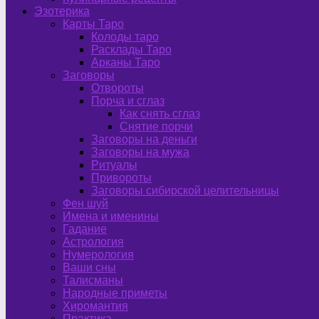
Эзотерика
Карты Таро
Колоды таро
Расклады Таро
Арканы Таро
Заговоры
Отвороты
Порча и сглаз
Как снять сглаз
Снятие порчи
Заговоры на деньги
Заговоры на мужа
Ритуалы
Привороты
Заговоры сибирской целительницы
Фен шуй
Имена и именины
Гадание
Астрология
Нумерология
Ваши сны
Талисманы
Народные приметы
Хиромантия
Практика