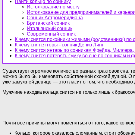
Найти кольцо по соннику
Истолкование по месту
Истолкование для предпринимателей и карьер
Сонник Астромеридиана
Британский сонник
Итальянский сонник
Современный сонник
К чему снятся покойники живыми (родственники) по
К чему снятся горы - сонник Дениз Линн
К чему снится янтарь по сонникам Фрейда, Миллера
К чему снится потерять сумку во сне по сонникам и
Существует огромное количество разных трактовок сна, те
можно было бы именовать собственной схожей душой. О п
уже замужней девице — это гласит о том, что необходимо
Мужчине находка кольца снится не только лишь к бракос
Почти все причины могут поменяться от того, какое конкр
Кольцо, которое оказалось сломанным, стоит обознач