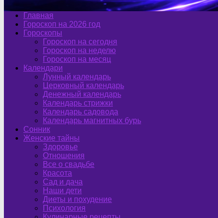
Главная
Гороскоп на 2026 год
Гороскопы
Гороскоп на сегодня
Гороскоп на неделю
Гороскоп на месяц
Календари
Лунный календарь
Церковный календарь
Денежный календарь
Календарь стрижки
Календарь садовода
Календарь магнитных бурь
Сонник
Женские тайны
Здоровье
Отношения
Все о свадьбе
Красота
Сад и дача
Наши дети
Диеты и похудение
Психология
Кулинарные рецепты