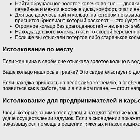
Найти обручальное золотое колечко во сне — двояки
семейные и межличностные дела, комфорт, очаг и вн
Для вас довелось найти кольцо, на котором показыв
приснится бриллиант, который расколот — это будет
Огромное кольцо без драгоценностей – является эмб
Находка детского колечка гласит о скорой беременн
Если же вы отыскали потертое либо старенькое кольц
Истолкование по месту
Если женщина в своём сне отыскала золотое кольцо в воде
Ваше кольцо нашлось в травке? Это свидетельствует о д
Если находка пришлась на песок либо же землю, в особен
появиться как в работе, так и в личном плане, — стоит на
Истолкование для предпринимателей и карь
Люди, которые занимаются делом и находят золотые коль
удаче осуществлении задумок. Если в сновидении покаже
показавшуюся помощь в решении тяжелых и накопившихс