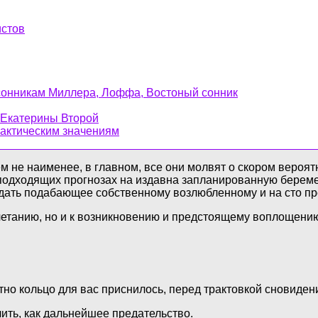
истов
 сонникам Миллера, Лоффа, Востоный сонник
, Екатерины Второй
 фактическим значениям
м не наименее, в главном, все они молвят о скором вероят
одходящих прогнозах на издавна запланированную беремен
 дать подабающее собственному возлюбленному и на сто пр
очетанию, но и к возникновению и предстоящему воплощени
етно кольцо для вас приснилось, перед трактовкой сновиден
ить, как дальнейшее предательство.