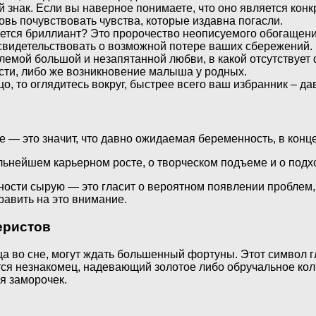
й знак. Если вы наверное понимаете, что оно является кон
овь почувствовать чувства, которые издавна погасли.
ается бриллиант? Это пророчество неописуемого обогащения
 свидетельствовать о возможной потере ваших сбережений.
лемой большой и незапятанной любви, в какой отсутствует
ости, либо же возникновение малыша у родных.
о, то оглядитесь вокруг, быстрее всего ваш избранник – д
 — это значит, что давно ожидаемая беременность, в конце
альнейшем карьерном росте, о творческом подъеме и о под
ности сырую — это гласит о вероятном появлении проблем, 
править на это внимание.
еристов
ца во сне, могут ждать большенный фортуны. Этот символ 
тся незнакомец, надевающий золотое либо обручальное кол
я заморочек.