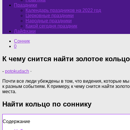
Праздники
Календарь праздников на 2022 год
Церковные праздники
Народные праздники
Какой сегодня праздник
Лайфхаки
Сонник
0
К чему снится найти золотое кольц
-
potokudach
·
Почти все люди убеждены в том, что видения, которые м
к разным событиям. К примеру, к чему снится найти золот
места.
Найти кольцо по соннику
Содержание