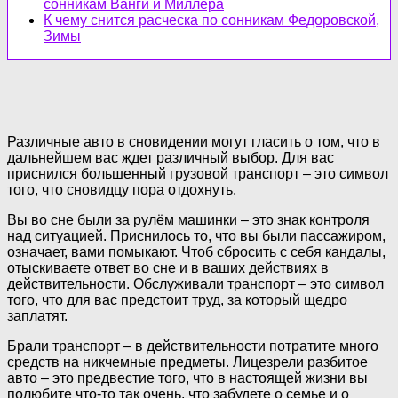
сонникам Ванги и Миллера
К чему снится расческа по сонникам Федоровской,
Зимы
Различные авто в сновидении могут гласить о том, что в
дальнейшем вас ждет различный выбор. Для вас
приснился большенный грузовой транспорт – это символ
того, что сновидцу пора отдохнуть.
Вы во сне были за рулём машинки – это знак контроля
над ситуацией. Приснилось то, что вы были пассажиром,
означает, вами помыкают. Чтоб сбросить с себя кандалы,
отыскиваете ответ во сне и в ваших действиях в
действительности. Обслуживали транспорт – это символ
того, что для вас предстоит труд, за который щедро
заплатят.
Брали транспорт – в действительности потратите много
средств на никчемные предметы. Лицезрели разбитое
авто – это предвестие того, что в настоящей жизни вы
полюбите что-то так очень, что забудете о семье и о