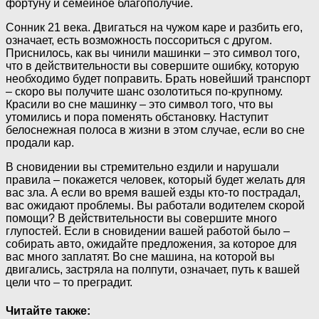
фортуну и семейное благополучие.
Сонник 21 века. Двигаться на чужом каре и разбить его,
означает, есть возможность поссориться с другом.
Приснилось, как вы чинили машинки – это символ того,
что в действительности вы совершите ошибку, которую
необходимо будет поправить. Брать новейший транспорт
– скоро вы получите шанс озолотиться по-крупному.
Красили во сне машинку – это символ того, что вы
утомились и пора поменять обстановку. Наступит
белоснежная полоса в жизни в этом случае, если во сне
продали кар.
В сновидении вы стремительно ездили и нарушали
правила – покажется человек, который будет желать для
вас зла. А если во время вашей езды кто-то пострадал,
вас ожидают проблемы. Вы работали водителем скорой
помощи? В действительности вы совершите много
глупостей. Если в сновидении вашей работой было –
собирать авто, ожидайте предложения, за которое для
вас много заплатят. Во сне машина, на которой вы
двигались, застряла на полпути, означает, путь к вашей
цели что – то преградит.
Читайте также: