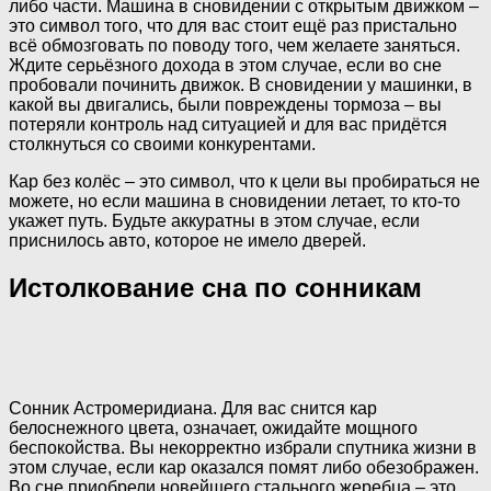
либо части. Машина в сновидении с открытым движком –
это символ того, что для вас стоит ещё раз пристально
всё обмозговать по поводу того, чем желаете заняться.
Ждите серьёзного дохода в этом случае, если во сне
пробовали починить движок. В сновидении у машинки, в
какой вы двигались, были повреждены тормоза – вы
потеряли контроль над ситуацией и для вас придётся
столкнуться со своими конкурентами.
Кар без колёс – это символ, что к цели вы пробираться не
можете, но если машина в сновидении летает, то кто-то
укажет путь. Будьте аккуратны в этом случае, если
приснилось авто, которое не имело дверей.
Истолкование сна по сонникам
Сонник Астромеридиана. Для вас снится кар
белоснежного цвета, означает, ожидайте мощного
беспокойства. Вы некорректно избрали спутника жизни в
этом случае, если кар оказался помят либо обезображен.
Во сне приобрели новейшего стального жеребца – это