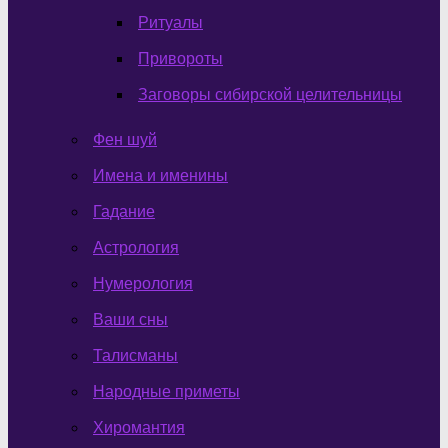
Ритуалы
Привороты
Заговоры сибирской целительницы
Фен шуй
Имена и именины
Гадание
Астрология
Нумерология
Ваши сны
Талисманы
Народные приметы
Хиромантия