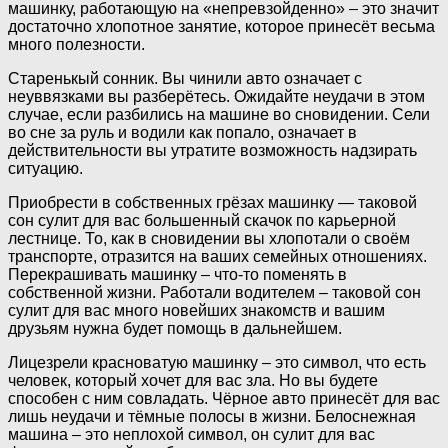
машинку, работающую на «непревзойденно» – это значит
достаточно хлопотное занятие, которое принесёт весьма
много полезности.
Старенькый сонник. Вы чинили авто означает с
неуввязками вы разберётесь. Ожидайте неудачи в этом
случае, если разбились на машине во сновидении. Сели
во сне за руль и водили как попало, означает в
действительности вы утратите возможность надзирать
ситуацию.
Приобрести в собственных грёзах машинку — таковой
сон сулит для вас большенный скачок по карьерной
лестнице. То, как в сновидении вы хлопотали о своём
транспорте, отразится на ваших семейных отношениях.
Перекрашивать машинку – что-то поменять в
собственной жизни. Работали водителем – таковой сон
сулит для вас много новейших знакомств и вашим
друзьям нужна будет помощь в дальнейшем.
Лицезрели красноватую машинку – это символ, что есть
человек, который хочет для вас зла. Но вы будете
способен с ним совладать. Чёрное авто принесёт для вас
лишь неудачи и тёмные полосы в жизни. Белоснежная
машина – это неплохой символ, он сулит для вас