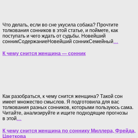
Что делать, если во сне укусила собака? Прочтите
толкования сонников в этой статье, и поймете, как
поступать и чего ждать от судьбы. Новейший
сонникСодержаниеНовейший сонникСемейный
…
К чему снится женщина — сонник
Как разобраться, к чему снится женщина? Такой сон
имеет множество смыслов. Я подготовила для вас
толкования разных сонников, которыми пользуюсь сама.
Читайте, анализируйте и ищите подходящие прогнозы
в этой
…
К чему снится женщина по соннику Миллера, Фрейда,
Цветкова