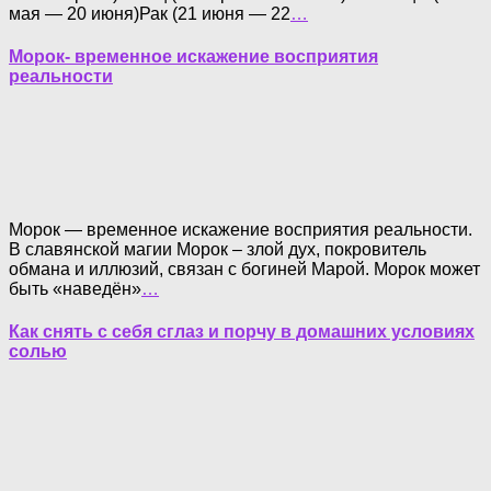
мая — 20 июня)Рак (21 июня — 22
…
Морок- временное искажение восприятия
реальности
Морок — временное искажение восприятия реальности.
В славянской магии Морок – злой дух, покровитель
обмана и иллюзий, связан с богиней Марой. Морок может
быть «наведён»
…
Как снять с себя сглаз и порчу в домашних условиях
солью