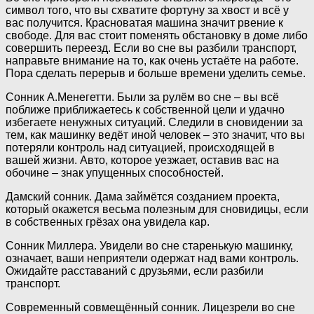
символ того, что вы схватите фортуну за хвост и всё у
вас получится. Красноватая машина значит рвение к
свободе. Для вас стоит поменять обстановку в доме либо
совершить переезд. Если во сне вы разбили транспорт,
направьте внимание на то, как очень устаёте на работе.
Пора сделать перерыв и больше времени уделить семье.
Сонник А.Менегетти. Были за рулём во сне – вы всё
поближе приближаетесь к собственной цели и удачно
избегаете ненужных ситуаций. Следили в сновидении за
тем, как машинку ведёт иной человек – это значит, что вы
потеряли контроль над ситуацией, происходящей в
вашей жизни. Авто, которое уезжает, оставив вас на
обочине – знак упущенных способностей.
Дамский сонник. Дама займётся созданием проекта,
который окажется весьма полезным для сновидицы, если
в собственных грёзах она увидела кар.
Сонник Миллера. Увидели во сне старенькую машинку,
означает, ваши неприятели одержат над вами контроль.
Ожидайте расставаний с друзьями, если разбили
транспорт.
Современный совмещённый сонник. Лицезрели во сне