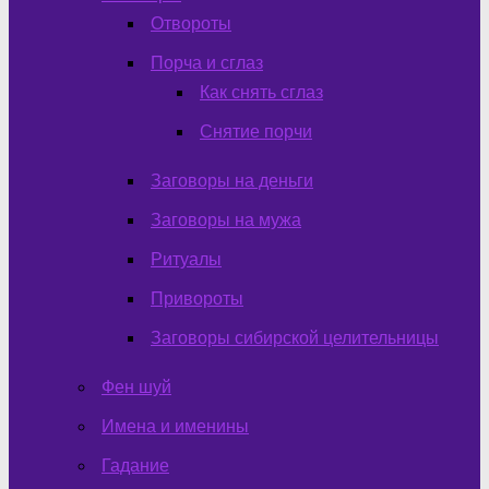
Отвороты
Порча и сглаз
Как снять сглаз
Снятие порчи
Заговоры на деньги
Заговоры на мужа
Ритуалы
Привороты
Заговоры сибирской целительницы
Фен шуй
Имена и именины
Гадание