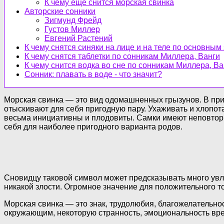
К чему еще снится морская свинка
Авторские сонники
Зигмунд Фрейд
Густов Миллер
Евгений Растений
К чему снятся синяки на лице и на теле по основным
К чему снятся таблетки по сонникам Миллера, Ванги
К чему снится водка во сне по сонникам Миллера, Ва
Сонник: плавать в воде - что значит?
Морская свинка — это вид одомашненных грызунов. В при
отыскивают для себя пригодную пару. Ухаживать и хлопот
весьма инициативны и плодовиты. Самки имеют неповто
себя для наиболее пригодного варианта родов.
Сновидцу таковой символ может предсказывать много увле
никакой злости. Огромное значение для положительного то
Морская свинка — это знак, трудолюбия, благожелательно
окружающим, некоторую странность, эмоциональность вре