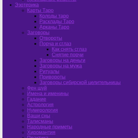
Эзотерика
Карты Таро
Колоды таро
Расклады Таро
Арканы Таро
Заговоры
Отвороты
Порча и сглаз
Как снять сглаз
Снятие порчи
Заговоры на деньги
Заговоры на мужа
Ритуалы
Привороты
Заговоры сибирской целительницы
Фен шуй
Имена и именины
Гадание
Астрология
Нумерология
Ваши сны
Талисманы
Народные приметы
Хиромантия
Практика