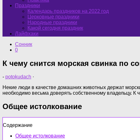
Праздники
Календарь праздников на 2022 год
Церковные праздники
Народные праздники
Какой сегодня праздник
Лайфхаки
Сонник
0
К чему снится морская свинка по с
-
potokudach
·
Некие люди в качестве домашних животных держат морских
необходимо весьма доверять собственному владельцу. К ч
Общее истолкование
Содержание
Общее истолкование