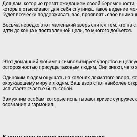
Для дам, которые грезят ожиданием своей беременности,
которые отыскивают для себя спутника, такое видение мо
будет всячески поддерживать вас, проявлять свое внимани
Весьма нередко этот маленький зверь снится тем, кто на с
идти до конца к поставленной цели, то многого добьется.
Этот домашний любимец символизирует упорство и целеуст
осторожностью присуща таковым людям. Они знают, чего же
Одиноким людям ощущать на коленях лохматого зверя, ко
окружающему миру и людям. Ваш взор стал наиболее откры
испытаете счастье быть собой.
Замужним особам, которые испытывают кризис супружески
осознание и гармония.
К чему еще снится морская свинка