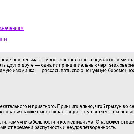
 значениям
нги
роде они весьма активны, чистоплотны, социальны и миро
ать друг о друге — одна из принципиальных черт этих звер
римую изюминка — рассасывать свою ненужную беременнос
кательного и приятного. Принципиально, чтоб грызун во с
лкования также имеет окрас зверя. Чем светлее, тем больш
сти, коммуникабельности и коллективизма. Она может отраж
мя от времени распутность и неудовлетворенность.