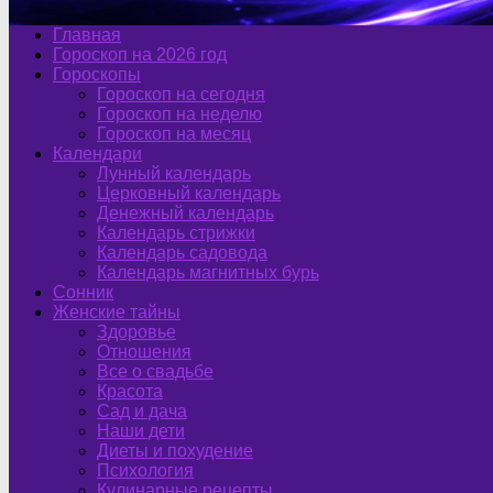
Главная
Гороскоп на 2026 год
Гороскопы
Гороскоп на сегодня
Гороскоп на неделю
Гороскоп на месяц
Календари
Лунный календарь
Церковный календарь
Денежный календарь
Календарь стрижки
Календарь садовода
Календарь магнитных бурь
Сонник
Женские тайны
Здоровье
Отношения
Все о свадьбе
Красота
Сад и дача
Наши дети
Диеты и похудение
Психология
Кулинарные рецепты