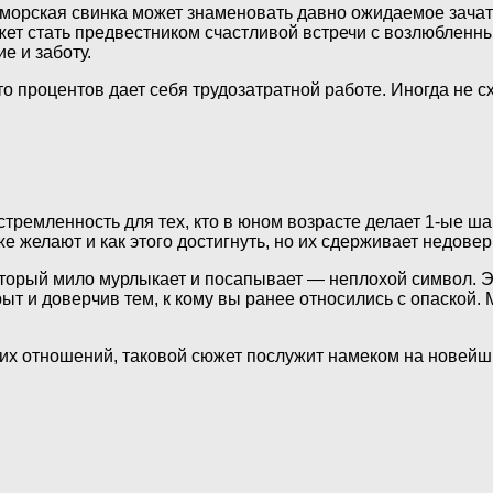
 морская свинка может знаменовать давно ожидаемое зачат
жет стать предвестником счастливой встречи с возлюбленн
е и заботу.
то процентов дает себя трудозатратной работе. Иногда не с
ремленность для тех, кто в юном возрасте делает 1-ые ша
 желают и как этого достигнуть, но их сдерживает недовер
торый мило мурлыкает и посапывает — неплохой символ. Э
т и доверчив тем, к кому вы ранее относились с опаской. 
х отношений, таковой сюжет послужит намеком на новейший