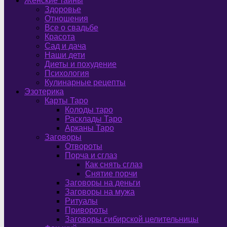
Женские тайны
Здоровье
Отношения
Все о свадьбе
Красота
Сад и дача
Наши дети
Диеты и похудение
Психология
Кулинарные рецепты
Эзотерика
Карты Таро
Колоды таро
Расклады Таро
Арканы Таро
Заговоры
Отвороты
Порча и сглаз
Как снять сглаз
Снятие порчи
Заговоры на деньги
Заговоры на мужа
Ритуалы
Привороты
Заговоры сибирской целительницы