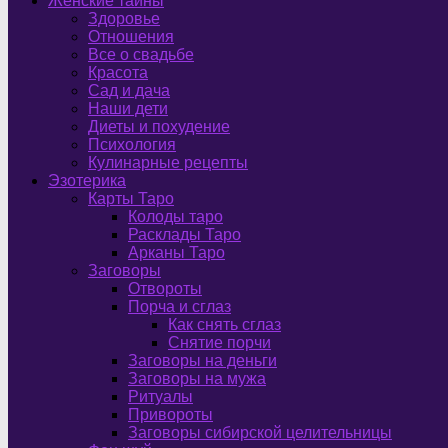
Женские тайны
Здоровье
Отношения
Все о свадьбе
Красота
Сад и дача
Наши дети
Диеты и похудение
Психология
Кулинарные рецепты
Эзотерика
Карты Таро
Колоды таро
Расклады Таро
Арканы Таро
Заговоры
Отвороты
Порча и сглаз
Как снять сглаз
Снятие порчи
Заговоры на деньги
Заговоры на мужа
Ритуалы
Привороты
Заговоры сибирской целительницы