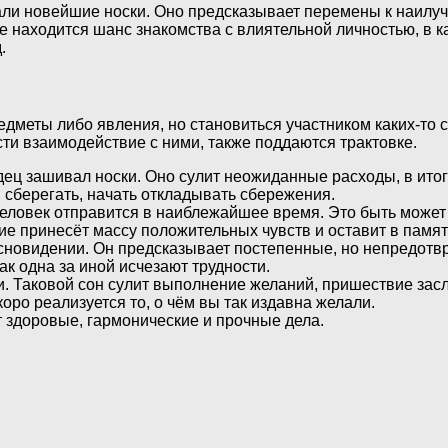
али новейшие носки. Оно предсказывает перемены к наилуч
 находится шанс знакомства с влиятельной личностью, в 
.
едметы либо явления, но становиться участником каких-то 
ести взаимодействие с ними, также поддаются трактовке.
дец зашивал носки. Оно сулит неожиданные расходы, в ито
 сберегать, начать откладывать сбережения.
человек отправится в наиблежайшее время. Это быть может 
ие принесёт массу положительных чувств и оставит в памя
 сновидении. Он предсказывает постепенные, но непредот
ак одна за иной исчезают трудности.
. Таковой сон сулит выполнение желаний, пришествие засл
ро реализуется то, о чём вы так издавна желали.
 здоровые, гармонические и прочные дела.