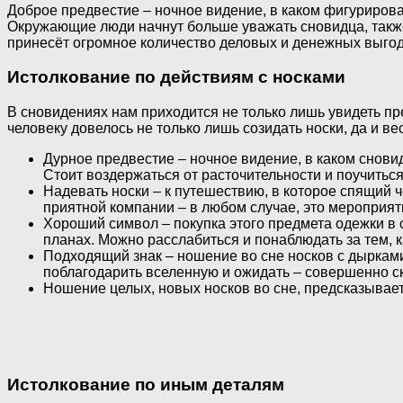
Доброе предвестие – ночное видение, в каком фигуриров
Окружающие люди начнут больше уважать сновидца, также
принесёт огромное количество деловых и денежных выгод
Истолкование по действиям с носками
В сновидениях нам приходится не только лишь увидеть пр
человеку довелось не только лишь созидать носки, да и в
Дурное предвестие – ночное видение, в каком снови
Стоит воздержаться от расточительности и поучиться
Надевать носки – к путешествию, в которое спящий 
приятной компании – в любом случае, это мероприят
Хороший символ – покупка этого предмета одежки в
планах. Можно расслабиться и понаблюдать за тем, к
Подходящий знак – ношение во сне носков с дырками
поблагодарить вселенную и ожидать – совершенно ско
Ношение целых, новых носков во сне, предсказывает
Истолкование по иным деталям