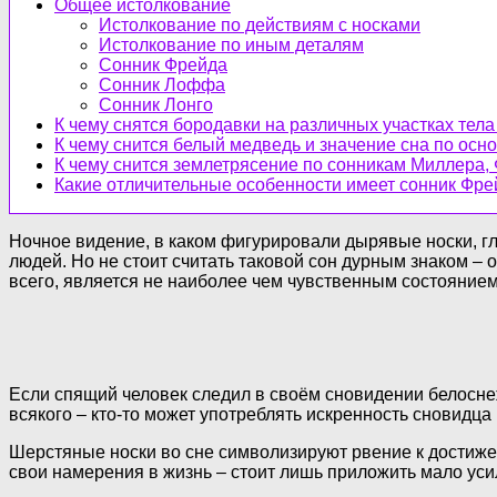
Общее истолкование
Истолкование по действиям с носками
Истолкование по иным деталям
Сонник Фрейда
Сонник Лоффа
Сонник Лонго
К чему снятся бородавки на различных участках тела
К чему снится белый медведь и значение сна по ос
К чему снится землетрясение по сонникам Миллера,
Какие отличительные особенности имеет сонник Фре
Ночное видение, в каком фигурировали дырявые носки, гл
людей. Но не стоит считать таковой сон дурным знаком – 
всего, является не наиболее чем чувственным состоянием. 
Если спящий человек следил в своём сновидении белоснеж
всякого – кто-то может употреблять искренность сновидца
Шерстяные носки во сне символизируют рвение к достижен
свои намерения в жизнь – стоит лишь приложить мало усил