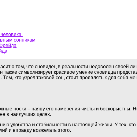
 человека.
новным сонникам
 Фрейда
йда
асит о том, что сновидец в реальности недоволен своей л
он также символизирует красивое умение сновидца представ
Тем, кто узрел таковой сон, стоит проявлять к для себя ме
ные носки – наяву его намерения чисты и бескорыстны. Но
 не в наилучших целях.
ию удобства и стабильности в настоящей жизни. У тех, кто
ий и вправду возжелать этого.