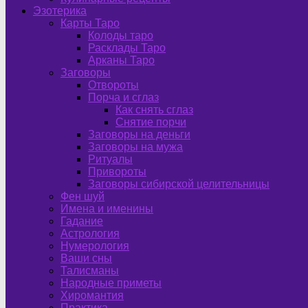
Эзотерика
Карты Таро
Колоды таро
Расклады Таро
Арканы Таро
Заговоры
Отвороты
Порча и сглаз
Как снять сглаз
Снятие порчи
Заговоры на деньги
Заговоры на мужа
Ритуалы
Привороты
Заговоры сибирской целительницы
Фен шуй
Имена и именины
Гадание
Астрология
Нумерология
Ваши сны
Талисманы
Народные приметы
Хиромантия
Практика