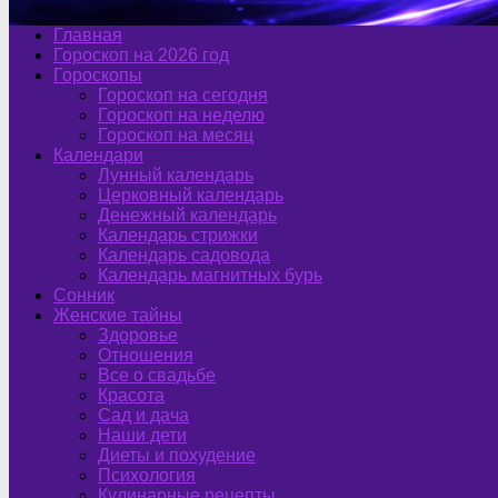
Главная
Гороскоп на 2026 год
Гороскопы
Гороскоп на сегодня
Гороскоп на неделю
Гороскоп на месяц
Календари
Лунный календарь
Церковный календарь
Денежный календарь
Календарь стрижки
Календарь садовода
Календарь магнитных бурь
Сонник
Женские тайны
Здоровье
Отношения
Все о свадьбе
Красота
Сад и дача
Наши дети
Диеты и похудение
Психология
Кулинарные рецепты