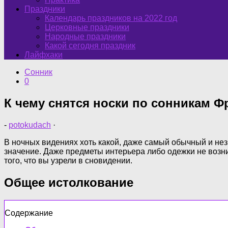
Праздники
Календарь праздников на 2022 год
Церковные праздники
Народные праздники
Какой сегодня праздник
Лайфхаки
Сонник
0
К чему снятся носки по сонникам Ф
-
potokudach
·
В ночных видениях хоть какой, даже самый обычный и нез
значение. Даже предметы интерьера либо одежки не возника
того, что вы узрели в сновидении.
Общее истолкование
Содержание