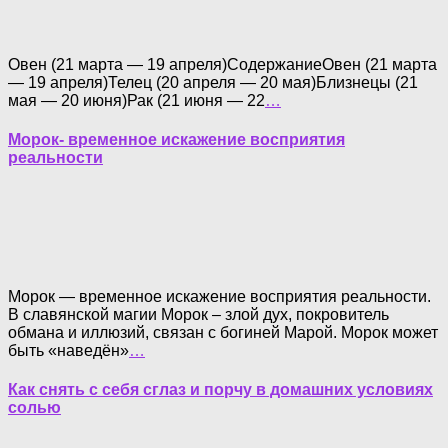
Овен (21 марта — 19 апреля)СодержаниеОвен (21 марта
— 19 апреля)Телец (20 апреля — 20 мая)Близнецы (21
мая — 20 июня)Рак (21 июня — 22
…
Морок- временное искажение восприятия
реальности
Морок — временное искажение восприятия реальности.
В славянской магии Морок – злой дух, покровитель
обмана и иллюзий, связан с богиней Марой. Морок может
быть «наведён»
…
Как снять с себя сглаз и порчу в домашних условиях
солью