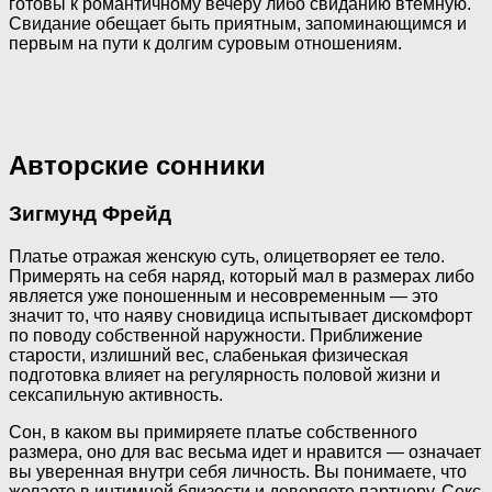
готовы к романтичному вечеру либо свиданию втемную.
Свидание обещает быть приятным, запоминающимся и
первым на пути к долгим суровым отношениям.
Авторские сонники
Зигмунд Фрейд
Платье отражая женскую суть, олицетворяет ее тело.
Примерять на себя наряд, который мал в размерах либо
является уже поношенным и несовременным — это
значит то, что наяву сновидица испытывает дискомфорт
по поводу собственной наружности. Приближение
старости, излишний вес, слабенькая физическая
подготовка влияет на регулярность половой жизни и
сексапильную активность.
Сон, в каком вы примиряете платье собственного
размера, оно для вас весьма идет и нравится — означает
вы уверенная внутри себя личность. Вы понимаете, что
желаете в интимной близости и доверяете партнеру. Секс