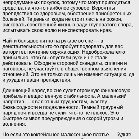
непродуманных покупок, потому что могут пригодиться
средства на что-то наиболее суровое. Вероятны
препядствия со здоровьем, обострение приобретенных
болезней. Те деньки, когда не стоит лесть на рожон,
рисковать собственной жизнью ради глуповатого спора,
испытывать свою волю и инспектировать нрав.
Найти большое пятно на рукаве во сне — в
действительности кто-то пробует подорвать для вас
авторитет, почтение окружающих. Недоброжелателю
прибыльно, чтоб вы опустили руки и не стали
действовать. Обходите стороной скандалы, сплетни и
наговоры, не участвуйте в общественном выяснении
отношений. Это не только лишь не изменит ситуацию, да
и ухудшит ваши препядствия.
Длиннющий наряд во сне сулит огромную финансовую
прибыль и вещественную стабильность. А маленький
напротив — к валютным трудностям, чувству
безвыходности и подавленности. Темный траурный
наряд почти всегда не сулит что-то не плохое. Это
быстрее символ предупреждения о скорой угрозы и
волнения.
Но если это коктейльное малюсенькое платье — будьте