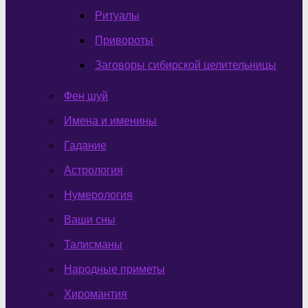
Ритуалы
Привороты
Заговоры сибирской целительницы
Фен шуй
Имена и именины
Гадание
Астрология
Нумерология
Ваши сны
Талисманы
Народные приметы
Хиромантия