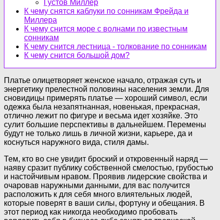
Густов Миллер
К чему снятся каблуки по сонникам Фрейда и
Миллера
К чему снится море с волнами по известным
сонникам
К чему снится лестница - толкование по сонникам
К чему снится большой дом?
Платье олицетворяет женское начало, отражая суть и
энергетику прелестной половины населения земли. Для
сновидицы примерять платье — хороший символ, если
одежка была незапятнанная, новенькая, прекрасная,
отлично лежит по фигуре и весьма идет хозяйке. Это
сулит большие перспективы в дальнейшем. Перемены
будут не только лишь в личной жизни, карьере, да и
коснуться наружного вида, стиля дамы.
Тем, кто во сне увидит броский и откровенный наряд —
наяву сразит публику собственной смелостью, грубостью
и настойчивым нравом. Проявив лидерские свойства и
очаровав наружными данными, для вас получится
расположить к для себя много влиятельных людей,
которые поверят в ваши силы, фортуну и обещания. В
этот период как никогда необходимо пробовать