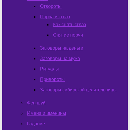
Отвороты
Порча и сглаз
Как снять сглаз
Снятие порчи
Заговоры на деньги
Заговоры на мужа
Ритуалы
Привороты
Заговоры сибирской целительницы
Фен шуй
Имена и именины
Гадание