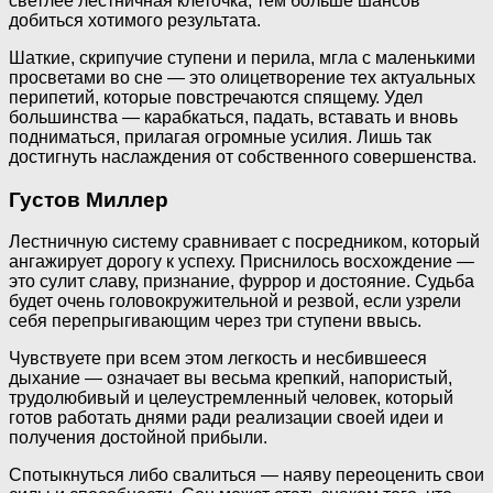
светлее лестничная клеточка, тем больше шансов
добиться хотимого результата.
Шаткие, скрипучие ступени и перила, мгла с маленькими
просветами во сне — это олицетворение тех актуальных
перипетий, которые повстречаются спящему. Удел
большинства — карабкаться, падать, вставать и вновь
подниматься, прилагая огромные усилия. Лишь так
достигнуть наслаждения от собственного совершенства.
Густов Миллер
Лестничную систему сравнивает с посредником, который
ангажирует дорогу к успеху. Приснилось восхождение —
это сулит славу, признание, фуррор и достояние. Судьба
будет очень головокружительной и резвой, если узрели
себя перепрыгивающим через три ступени ввысь.
Чувствуете при всем этом легкость и несбившееся
дыхание — означает вы весьма крепкий, напористый,
трудолюбивый и целеустремленный человек, который
готов работать днями ради реализации своей идеи и
получения достойной прибыли.
Спотыкнуться либо свалиться — наяву переоценить свои