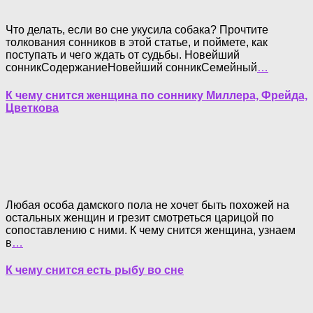
Что делать, если во сне укусила собака? Прочтите
толкования сонников в этой статье, и поймете, как
поступать и чего ждать от судьбы. Новейший
сонникСодержаниеНовейший сонникСемейный
…
К чему снится женщина по соннику Миллера, Фрейда,
Цветкова
Любая особа дамского пола не хочет быть похожей на
остальных женщин и грезит смотреться царицой по
сопоставлению с ними. К чему снится женщина, узнаем
в
…
К чему снится есть рыбу во сне