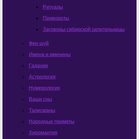
Ритуалы
Привороты
Заговоры сибирской целительницы
Фен шуй
Имена и именины
Гадание
Астрология
Нумерология
Ваши сны
Талисманы
Народные приметы
Хиромантия