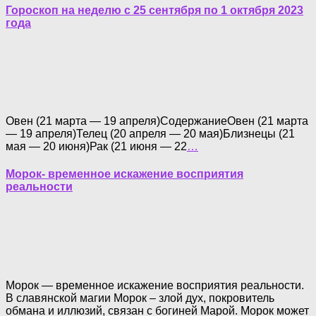
Гороскоп на неделю с 25 сентября по 1 октября 2023
года
Овен (21 марта — 19 апреля)СодержаниеОвен (21 марта
— 19 апреля)Телец (20 апреля — 20 мая)Близнецы (21
мая — 20 июня)Рак (21 июня — 22
…
Морок- временное искажение восприятия
реальности
Морок — временное искажение восприятия реальности.
В славянской магии Морок – злой дух, покровитель
обмана и иллюзий, связан с богиней Марой. Морок может