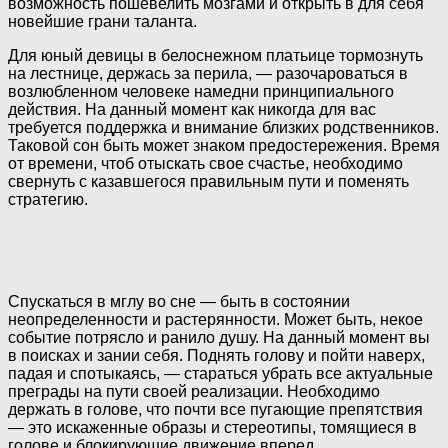
возможность пошевелить мозгами и открыть в для себя
новейшие грани таланта.
Для юный девицы в белоснежном платьице тормознуть
на лестнице, держась за перила, — разочароваться в
возлюбленном человеке намедни принципиального
действия. На данный момент как никогда для вас
требуется поддержка и внимание близких родственников.
Таковой сон быть может знаком предостережения. Время
от времени, чтоб отыскать свое счастье, необходимо
свернуть с казавшегося правильным пути и поменять
стратегию.
Спускаться в мглу во сне — быть в состоянии
неопределенности и растерянности. Может быть, некое
событие потрясло и ранило душу. На данный момент вы
в поисках и зании себя. Поднять голову и пойти наверх,
падая и спотыкаясь, — стараться убрать все актуальные
преграды на пути своей реализации. Необходимо
держать в голове, что почти все пугающие препятствия
— это искаженные образы и стереотипы, томящиеся в
голове и блокирующие движение вперед.