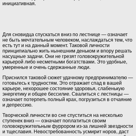
инициативная.
Для сновидца спускаться вниз по лестнице — означает
не быть мечтательным человеком, наслаждаться тем, что
есть тут и на данный момент. Таковой личности
принципиально жить нынешним деньком и впору решать
насущные задачи. Они не грезят головокружительной
карьерой либо несметными богатствами. Это удобные,
умеренные и очень сдержанные люди.
Приснился таковой сюжет удачному предпринимателю —
готовьтесь к трудностям. Это отражает спад в вашей
карьере, нехорошее состояние здоровья, слабенькую
энергетику и общее бессилие. Свалиться с лестницы —
означает потерпеть полный крах, погрузиться в отчаяние
и депрессию.
Творческой личности во сне спуститься на несколько
ступенек вниз — означает поплатиться своим
головокружительным фуррором из-за лишней звездности
и тщеславия. Невостребованность усмирит норов, даст