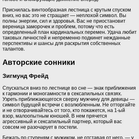
Приснилась винтообразная лестница с крутым спуском
вниз, но вас это не стращает — неплохой символ. Вы
полны энергии, сил и здоровья. Вас не приостановит
вереница заморочек и проблем, потому что есть
определенный план кардинальных перемен. Удача любит
таковых личностей и непременно подкинет нежданные
перспективы и шансы для раскрытия собственных
талантов.
Авторские сонники
Зигмунд Фрейд
Спускаться вниз по лестнице во сне — знак приближения
к гармонии и моногамности в сексапильных связях.
Узреть приближающегося сверху мужчину для девицы —
символ будущей встречи с возлюбленным. Не отторгайте
и не отворачивайтесь от того, кто покажется, на 1-ый
взор, малоопытным юношей. В нем прячется
агрессивный и сексапильный партнер, который вас
совсем не разочарует в постели.
Бежать по ступеням с мужиком, не отставая от него, — у