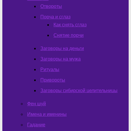
Отвороты
Порча и сглаз
Как снять сглаз
Снятие порчи
Заговоры на деньги
Заговоры на мужа
Ритуалы
Привороты
Заговоры сибирской целительницы
Фен шуй
Имена и именины
Гадание