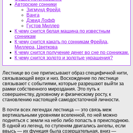
Авторские сонники
Зигмунд Фрейд
Ванга
Дэвид Лофф
Густов Миллер
К чему снится белая машина по известным
сонникам
К чему снится какать по сонникам Фрейда,
Миллера, Цветкова
К чему снится получение денег во сне по сонникам.
К чему снится золото и золотые украшения?
Лестнице во сне приписывают образ специфичной нити,
связывающей верх и низ. Восхождение по лестнице
связывают с событиями, которые разрешают выйти за
рамки собственного мироздания. Это путь к
совершенству, духовному и физическому росту, к
становлению настоящей самодостаточной личности.
В почти всех легендах лестница — это связь меж
вертикальными уровнями вселенной, по ней можно
подняться с земли на небо либо попасть в преисподнюю.
В одной из легенд, по ступеням двигались ангелы, если
ввысь — их функция была созерцательная, вниз —