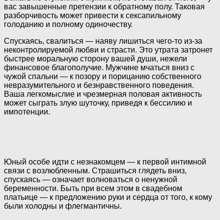
вас завышенные претензии к обратному полу. Таковая
разборчивость может привести к сексапильному
голоданию и полному одиночеству.
Спускаясь, свалиться — наяву лишиться чего-то из-за
неконтролируемой любви и страсти. Это утрата затронет
быстрее моральную сторону вашей души, нежели
финансовое благополучие. Мужчине мчаться вниз с
чужой спальни — к позору и порицанию собственного
невразумительного и безнравственного поведения.
Ваша легкомыслие и чрезмерная половая активность
может сыграть злую шуточку, приведя к бессилию и
импотенции.
Юный особе идти с незнакомцем — к первой интимной
связи с возлюбленным. Страшиться глядеть вниз,
спускаясь — означает волноваться о ненужной
беременности. Быть при всем этом в свадебном
платьице — к предложению руки и сердца от того, к кому
были холодны и флегмантичны.