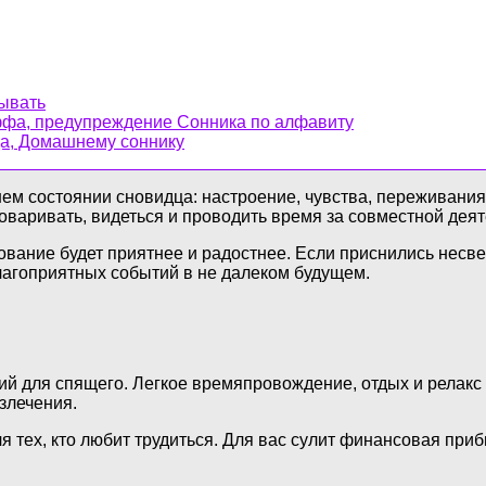
ывать
оффа, предупреждение Сонника по алфавиту
да, Домашнему соннику
ем состоянии сновидца: настроение, чувства, переживания
говаривать, видеться и проводить время за совместной дея
лкование будет приятнее и радостнее. Если приснились нес
лагоприятных событий в не далеком будущем.
 для спящего. Легкое времяпровождение, отдых и релакс ж
злечения.
 тех, кто любит трудиться. Для вас сулит финансовая приб