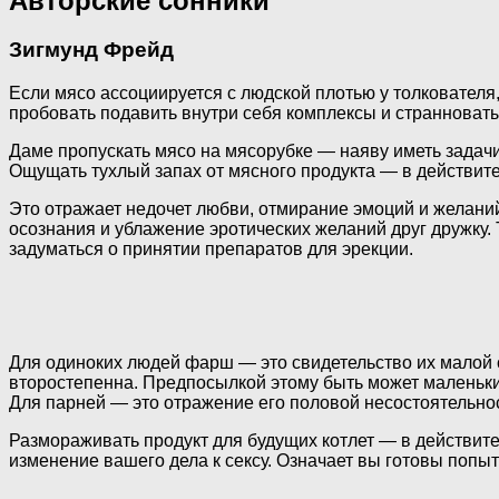
Авторские сонники
Зигмунд Фрейд
Если мясо ассоциируется с людской плотью у толковател
пробовать подавить внутри себя комплексы и странноваты
Даме пропускать мясо на мясорубке — наяву иметь задачи
Ощущать тухлый запах от мясного продукта — в действит
Это отражает недочет любви, отмирание эмоций и желаний
осознания и ублажение эротических желаний друг дружку.
задуматься о принятии препаратов для эрекции.
Для одиноких людей фарш — это свидетельство их малой 
второстепенна. Предпосылкой этому быть может маленький
Для парней — это отражение его половой несостоятельнос
Размораживать продукт для будущих котлет — в действите
изменение вашего дела к сексу. Означает вы готовы попыт