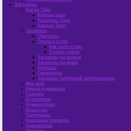
Эзотерика
Карты Таро
Колоды таро
Расклады Таро
Арканы Таро
Заговоры
Отвороты
Порча и сглаз
Как снять сглаз
Снятие порчи
Заговоры на деньги
Заговоры на мужа
Ритуалы
Привороты
Заговоры сибирской целительницы
Фен шуй
Имена и именины
Гадание
Астрология
Нумерология
Ваши сны
Талисманы
Народные приметы
Хиромантия
Практика