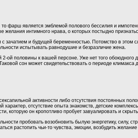
я, то фарш является эмблемой полового бессилия и импоте
е желания интимного нрава, о которых постыдно признатьс
 с зачатием и будущей беременностью. Потомство в этом сл
ельности испытывать равнодушие и безразличие жена.
 2-ой половины к вашей персоне. Уже нет того обоюдного 
 Таковой сон может свидетельствовать о периоде климакса 
сексапильной активности либо отсутствия постоянных поло
 характер, отсутствие опыта знакомств, детские комплекс
ти, которую он кропотливо пробует завуалировать и скрыть
льности пробовать возобновить былую энергетику, силу, ст
аться растопить чьи-то чувства, эмоции, возбудить желани