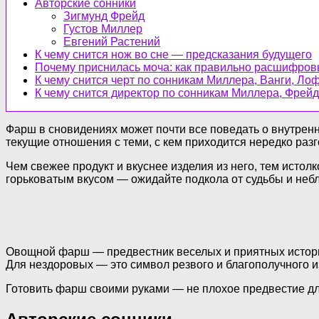
Авторские сонники
Зигмунд Фрейд
Густов Миллер
Евгений Растений
К чему снится нож во сне — предсказания будущего
Почему приснилась моча: как правильно расшифров
К чему снится черт по сонникам Миллера, Ванги, Л
К чему снится директор по сонникам Миллера, Фрей
Фарш в сновидениях может почти все поведать о внутренн
текущие отношения с теми, с кем приходится нередко раз
Чем свежее продукт и вкуснее изделия из него, тем исто
горьковатым вкусом — ожидайте подкола от судьбы и неб
Овощной фарш — предвестник веселых и приятных историй
Для нездоровых — это символ резвого и благополучного и
Готовить фарш своими руками — не плохое предвестие для