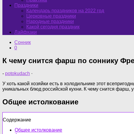
Праздники
Календарь праздников на 2022 год
Церковные праздники
Народные праздники
Какой сегодня праздник
Лайфхаки
Сонник
0
К чему снится фарш по соннику Фре
-
potokudach
·
У хоть какой хозяйки есть в холодильнике этот всепригод
уникальных блюд российской кухни. К чему снится фарш, 
Общее истолкование
Содержание
Общее истолкование