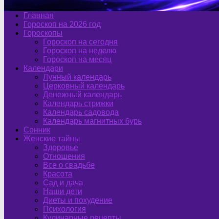
Главная
Гороскоп на 2026 год
Гороскопы
Гороскоп на сегодня
Гороскоп на неделю
Гороскоп на месяц
Календари
Лунный календарь
Церковный календарь
Денежный календарь
Календарь стрижки
Календарь садовода
Календарь магнитных бурь
Сонник
Женские тайны
Здоровье
Отношения
Все о свадьбе
Красота
Сад и дача
Наши дети
Диеты и похудение
Психология
Кулинарные рецепты