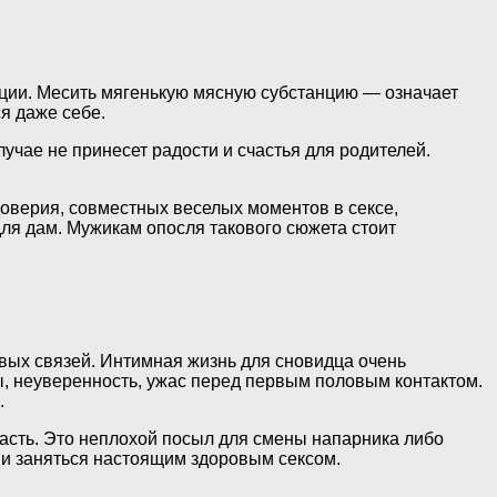
нции. Месить мягенькую мясную субстанцию — означает
я даже себе.
учае не принесет радости и счастья для родителей.
доверия, совместных веселых моментов в сексе,
для дам. Мужикам опосля такового сюжета стоит
вых связей. Интимная жизнь для сновидца очень
ы, неуверенность, ужас перед первым половым контактом.
.
расть. Это неплохой посыл для смены напарника либо
е и заняться настоящим здоровым сексом.