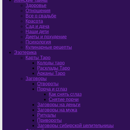
Женские тайны
Здоровье
Отношения
Все о свадьбе
Красота
Сад и дача
Наши дети
Диеты и похудение
Психология
Кулинарные рецепты
Эзотерика
Карты Таро
Колоды таро
Расклады Таро
Арканы Таро
Заговоры
Отвороты
Порча и сглаз
Как снять сглаз
Снятие порчи
Заговоры на деньги
Заговоры на мужа
Ритуалы
Привороты
Заговоры сибирской целительницы