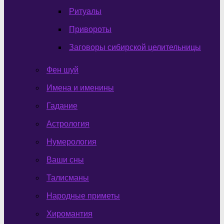
Ритуалы
Привороты
Заговоры сибирской целительницы
Фен шуй
Имена и именины
Гадание
Астрология
Нумерология
Ваши сны
Талисманы
Народные приметы
Хиромантия