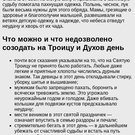
судьбу помогала пахнущая одежка. Полынь, чеснок, лук
были весьма нужны для этого обряда. Мамы, грезящие о
здоровье и благополучии малышей, развешивали на
ветвях детскую одежку, в надежде, что небеса отведут
неудачу и хворь от их чада.
Что можно и что недозволено
созодать на Троицу и Духов день
почти все сказания указывали на то, что на Святую
Троицу не принято было работать. Любые даже
легкие и приятные хлопоты числились дурным
знаком. Так девицы в этот день откладывали стирку,
уборку, шитье и вышивание;
мужикам было запрещено пахать, боронить и
всячески тревожить землю. Это угрожало
неурожайным годом и голодом. Даже вбивать
колышки для подвязки кустов предсказывало
неудачу;
мести веником в этот святой праздничек —
означает впустить в семью раздоры и печали;
стремительно бегать в этот день — в дальнейшем
убежать от счастливой судьбы и встать на путь