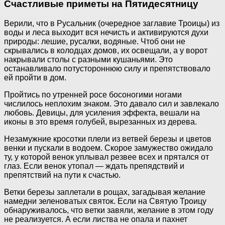
Счастливые приметы на Пятидесятницу
Верили, что в Русальник (очередное заглавие Троицы) из
воды и леса выходит вся нечисть и активируются духи
природы: лешие, русалки, водяные. Чтоб они не
скрывались в колодцах домов, их освещали, а у ворот
накрывали столы с разными кушаньями. Это
останавливало потустороннюю силу и препятствовало
ей пройти в дом.
Пройтись по утренней росе босоногими ногами
числилось неплохим знаком. Это давало сил и завлекало
любовь. Девицы, для усиления эффекта, вешали на
иконы в это время голубей, вырезанных из дерева.
Незамужние кросотки плели из ветвей березы и цветов
венки и пускали в водоем. Скорое замужество ожидало
ту, у которой венок уплывал резвее всех и прятался от
глаз. Если венок утопал — ждать препядствий и
препятствий на пути к счастью.
Ветки березы заплетали в рощах, загадывая желание
намедни зеленоватых святок. Если на Святую Троицу
обнаруживалось, что ветки завяли, желание в этом году
не реализуется. А если листва не опала и пахнет