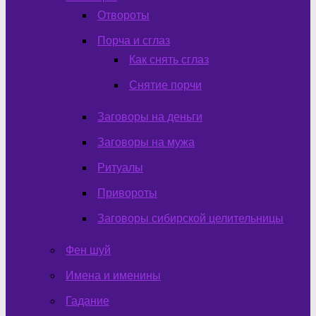
Отвороты
Порча и сглаз
Как снять сглаз
Снятие порчи
Заговоры на деньги
Заговоры на мужа
Ритуалы
Привороты
Заговоры сибирской целительницы
Фен шуй
Имена и именины
Гадание