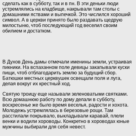
сделать как в субботу, так и в пн. В эти деньки люди
устремлялись на кладбище, накрывали там столы с
домашними яствами и выпечкой. Это числился хороший
символ. А в церкви принято было раздавать щедрую
милостыню, чтоб последующий год веселил своим
обилием и достатком.
В Духов День дамы отмечали именины земли, устраивая
пикники. На вспаханном поле девицы закапывали куски
пищи, чтоб отблагодарить землю за будущий сбор.
Батюшки местных церквушек освещали поля и луга,
делая вокруг их крестный ход.
Святую троицу еще называли зеленоватыми святками.
Всю домашнюю работу по дому делали в субботу,
воскресенье же было время веселья, радости и хохота.
Молодежь устремлялась в березовые рощи. Там
расстилали покрывало, выкладывали каравай, плели
венки и водили хороводы. Конкретно в хороводах юные
мужчины выбирали для себя невест.