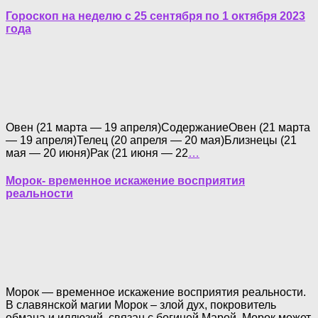
Гороскоп на неделю с 25 сентября по 1 октября 2023
года
Овен (21 марта — 19 апреля)СодержаниеОвен (21 марта
— 19 апреля)Телец (20 апреля — 20 мая)Близнецы (21
мая — 20 июня)Рак (21 июня — 22
…
Морок- временное искажение восприятия
реальности
Морок — временное искажение восприятия реальности.
В славянской магии Морок – злой дух, покровитель
обмана и иллюзий, связан с богиней Марой. Морок может