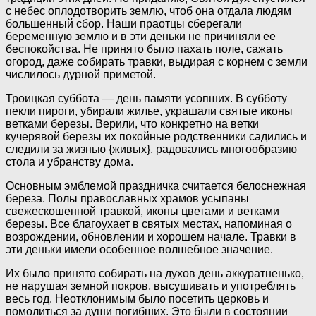
с небес оплодотворить землю, чтоб она отдала людям
большенный сбор. Наши праотцы сберегали
беременную землю и в эти деньки не причиняли ее
беспокойства. Не принято было пахать поле, сажать
огород, даже собирать травки, выдирая с корнем с земли
числилось дурной приметой.
Троицкая суббота — день памяти усопших. В субботу
пекли пироги, убирали жилье, украшали святые иконы
ветками березы. Верили, что конкретно на ветки
кучерявой березы их покойные родственники садились и
следили за жизнью {живых}, радовались многообразию
стола и убранству дома.
Основным эмблемой праздничка считается белоснежная
береза. Полы православных храмов усыпаны
свежескошенной травкой, иконы цветами и ветками
березы. Все благоухает в святых местах, напоминая о
возрождении, обновлении и хорошем начале. Травки в
эти деньки имели особенное волшебное значение.
Их было принято собирать на духов день аккуратненько,
не нарушая земной покров, высушивать и употреблять
весь год. Неотклонимым было посетить церковь и
помолиться за души погибших. Это были в состоянии