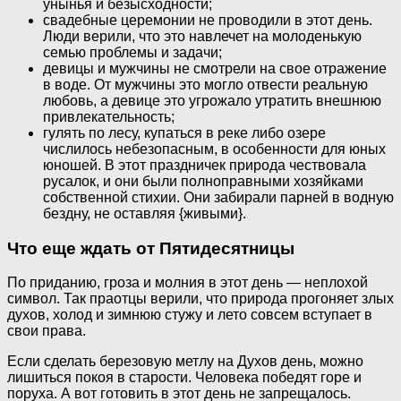
унынья и безысходности;
свадебные церемонии не проводили в этот день.
Люди верили, что это навлечет на молоденькую
семью проблемы и задачи;
девицы и мужчины не смотрели на свое отражение
в воде. От мужчины это могло отвести реальную
любовь, а девице это угрожало утратить внешнюю
привлекательность;
гулять по лесу, купаться в реке либо озере
числилось небезопасным, в особенности для юных
юношей. В этот праздничек природа чествовала
русалок, и они были полноправными хозяйками
собственной стихии. Они забирали парней в водную
бездну, не оставляя {живыми}.
Что еще ждать от Пятидесятницы
По приданию, гроза и молния в этот день — неплохой
символ. Так праотцы верили, что природа прогоняет злых
духов, холод и зимнюю стужу и лето совсем вступает в
свои права.
Если сделать березовую метлу на Духов день, можно
лишиться покоя в старости. Человека победят горе и
поруха. А вот готовить в этот день не запрещалось.