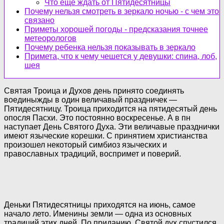
Что еще ждать от Пятидесятницы
Почему нельзя смотреть в зеркало ночью - с чем это
связано
Приметы хорошей погоды - предсказания точнее
метеорологов
Почему ребенка нельзя показывать в зеркало
Примета, что к чему чешется у девушки: спина, лоб,
шея
Святая Троица и Духов день принято соединять
воединыжды в один величавый праздничек —
Пятидесятницу. Троица приходится на пятидесятый день
опосля Пасхи. Это постоянно воскресенье. А в пн
наступает День Святого Духа. Эти величавые празднички
имеют языческие корешки. С принятием христианства
произошел некоторый симбиоз языческих и
православных традиций, воспримет и поверий.
Деньки Пятидесятницы приходятся на июнь, самое
начало лето. Именины земли — одна из основных
традиций этих дней. По приданию, Святой дух спустился