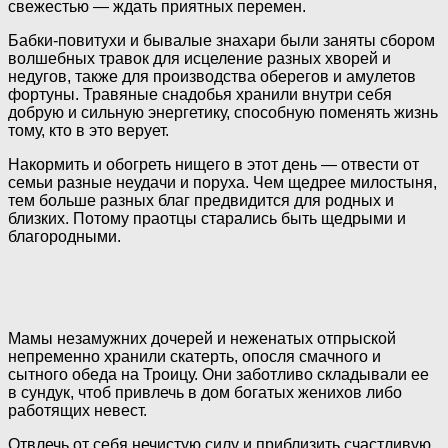
свежестью — ждать приятных перемен.
Бабки-повитухи и бывалые знахари были заняты сбором
волшебных травок для исцеление разных хворей и
недугов, также для производства оберегов и амулетов
фортуны. Травяные снадобья хранили внутри себя
добрую и сильную энергетику, способную поменять жизнь
тому, кто в это верует.
Накормить и обогреть нищего в этот день — отвести от
семьи разные неудачи и поруха. Чем щедрее милостыня,
тем больше разных благ предвидится для родных и
близких. Потому праотцы старались быть щедрыми и
благородными.
Мамы незамужних дочерей и неженатых отпрыской
непременно хранили скатерть, опосля смачного и
сытного обеда на Троицу. Они заботливо складывали ее
в сундук, чтоб привлечь в дом богатых женихов либо
работящих невест.
Отвлечь от себя нечистую силу и приблизить счастливую