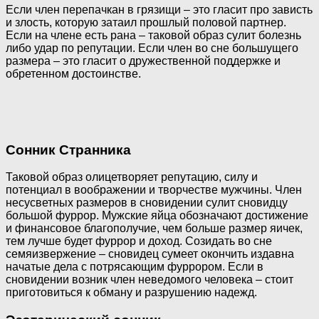
Если член перепачкан в грязищи – это гласит про зависть
и злость, которую затаил прошлый половой партнер.
Если на члене есть рана – таковой образ сулит болезнь
либо удар по репутации. Если член во сне большущего
размера – это гласит о дружественной поддержке и
обретенном достоинстве.
Сонник Странника
Таковой образ олицетворяет репутацию, силу и
потенциал в воображении и творчестве мужчины. Член
несусветных размеров в сновидении сулит сновидцу
большой фуррор. Мужские яйца обозначают достижение
и финансовое благополучие, чем больше размер яичек,
тем лучше будет фуррор и доход. Созидать во сне
семяизвержение – сновидец сумеет окончить издавна
начатые дела с потрясающим фуррором. Если в
сновидении возник член неведомого человека – стоит
приготовиться к обману и разрушению надежд.