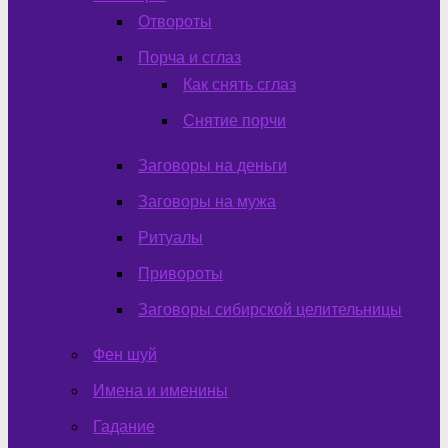
Отвороты
Порча и сглаз
Как снять сглаз
Снятие порчи
Заговоры на деньги
Заговоры на мужа
Ритуалы
Привороты
Заговоры сибирской целительницы
Фен шуй
Имена и именины
Гадание