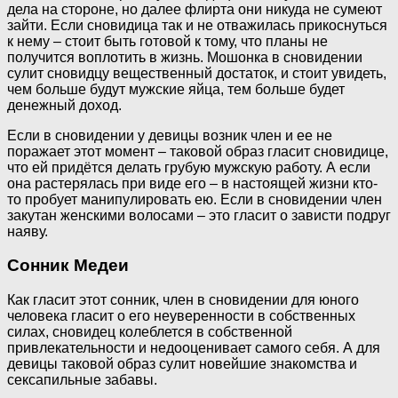
дела на стороне, но далее флирта они никуда не сумеют
зайти. Если сновидица так и не отважилась прикоснуться
к нему – стоит быть готовой к тому, что планы не
получится воплотить в жизнь. Мошонка в сновидении
сулит сновидцу вещественный достаток, и стоит увидеть,
чем больше будут мужские яйца, тем больше будет
денежный доход.
Если в сновидении у девицы возник член и ее не
поражает этот момент – таковой образ гласит сновидице,
что ей придётся делать грубую мужскую работу. А если
она растерялась при виде его – в настоящей жизни кто-
то пробует манипулировать ею. Если в сновидении член
закутан женскими волосами – это гласит о зависти подруг
наяву.
Сонник Медеи
Как гласит этот сонник, член в сновидении для юного
человека гласит о его неуверенности в собственных
силах, сновидец колеблется в собственной
привлекательности и недооценивает самого себя. А для
девицы таковой образ сулит новейшие знакомства и
сексапильные забавы.