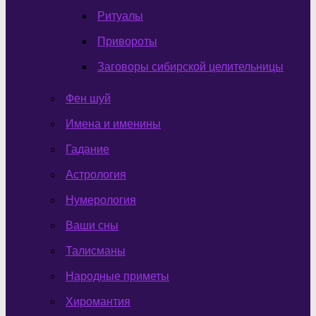
Ритуалы
Привороты
Заговоры сибирской целительницы
Фен шуй
Имена и именины
Гадание
Астрология
Нумерология
Ваши сны
Талисманы
Народные приметы
Хиромантия