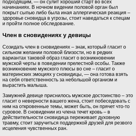
подходящим, — он сулит хороший старт во всех
начинаниях. В ночном видении половой орган был
покрыт сыпью либо была иная аллергическая реакция –
здоровье сновидца в угрозы, стоит наведаться к спецам
и пройти полное обследование.
Член в сновидениях у девицы
Созидать член в сновидениях – знак, который гласит о
сильном желании половой близости, но в редких
вариантах таковой образ гласит о возникновении
мужской черты в поведении прелестной особы. Также
возникновение мужского плюсы во сне – гласит о
материнских эмоциях у сновидицы, — она готова взять
на себя ответственность за небольшой организм и
вырастить малыша.
Замужней девице приснилось мужское достоинство – это
гласит о неверности вашего жена, стоит побеседовать с
ним на откровенные темы, может быть, он прячет что-то
суровое. В сновидении из члена течет кровь – в
действительности сновидица переживает духовную
травму, стоит заручиться поддержкой друзей для резвого
исцеления чувственных ран.