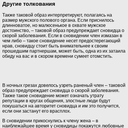
Другие толкования
Также таковой образ интерпретируют, полагаясь на
размер мужского полового органа. Если приснилось
длинноватое, но малюсенькое в охвате мужское
достоинство, – таковой образ предупреждает сновидца о
скорой заболевания. Если в сновидении член измазан в
чем либо – такое сновидение несет предостерегающий
нрав, сновидцу стоит быть внимательнее к своим
прошедшим партнершам, может быть, одна из их затаила
обиду на вас и в скором времени сумеет отомстить.
В ночных грезах довелось узреть раненый член – таковой
образ предупреждает сновидца о скорой заболевания.
Также такое сновидение может означать утрату
репутации в кругах общения, злостные люди будут
покушаться на авторитет сновидца и им это получится,
если они застанут его врасплох.
В сновидении прикоснулись к члену жена – в
наиблежайшее время у сновидицы покажутся любовные