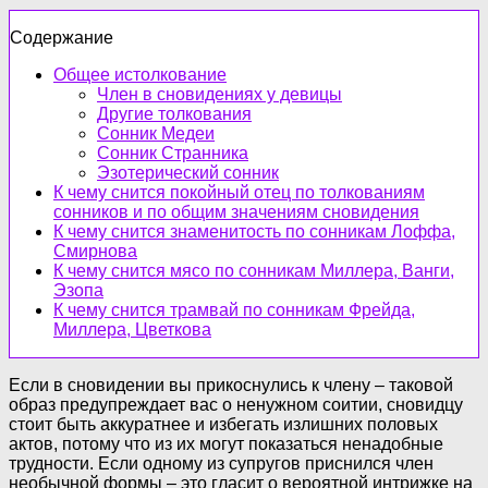
Содержание
Общее истолкование
Член в сновидениях у девицы
Другие толкования
Сонник Медеи
Сонник Странника
Эзотерический сонник
К чему снится покойный отец по толкованиям
сонников и по общим значениям сновидения
К чему снится знаменитость по сонникам Лоффа,
Смирнова
К чему снится мясо по сонникам Миллера, Ванги,
Эзопа
К чему снится трамвай по сонникам Фрейда,
Миллера, Цветкова
Если в сновидении вы прикоснулись к члену – таковой
образ предупреждает вас о ненужном соитии, сновидцу
стоит быть аккуратнее и избегать излишних половых
актов, потому что из их могут показаться ненадобные
трудности. Если одному из супругов приснился член
необычной формы – это гласит о вероятной интрижке на