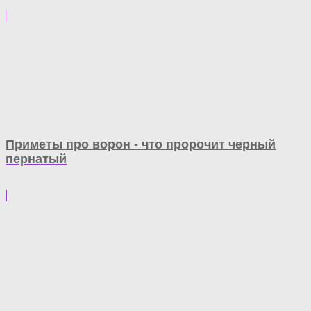
Приметы про ворон - что пророчит черный
пернатый