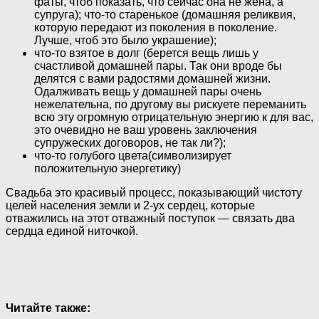
фаты, чтоб показать, что сейчас она не жена, а
супруга); что-то старенькое (домашняя реликвия,
которую передают из поколения в поколение.
Лучше, чтоб это было украшение);
что-то взятое в долг (берется вещь лишь у
счастливой домашней пары. Так они вроде бы
делятся с вами радостями домашней жизни.
Одалживать вещь у домашней пары очень
нежелательна, по другому вы рискуете переманить
всю эту огромную отрицательную энергию к для вас,
это очевидно не ваш уровень заключения
супружеских договоров, не так ли?);
что-то голубого цвета(символизирует
положительную энергетику)
Свадьба это красивый процесс, показывающий чистоту
целей населения земли и 2-ух сердец, которые
отважились на этот отважный поступок — связать два
сердца единой ниточкой.
Читайте также: