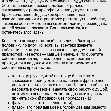
что обожают друг дружку, а означает – будут счастливы».
Это так, в любые времена любовь игралась
заключающую роль при оформлении документов на
бракосочетание. Ведь сухой брак, лишённый
взаимопонимания и страсти уже расторгнут на небесах,
таковым образом скоро вы сможете дойти до развода на
нашей земной плоскости. Боги посмеются, а вы
останетесь злосчастны.
Конкретно потому стоит выбирать для себя вторую
половинку по духу. Но, если вы всё-таки желаете
соблюсти все ритуалы, связанные с нарядами нашей
прелестной невестки — бывшей жёнушки, то обратите
собственный взгляд вниз, то для вас непременно
пригодится в не далеком времени в зависимости от
собственных пристрастий:
платьице (лучше, чтоб платьице было сшито
знакомой швеёй, у которой на личном фронте всё
достаточно налажено и отлично. Также она обязана
веровать в суеверие и делать свою работу с душой,
потому что вселенная может не дозволить для вас
принять схожий подарок без последствий.)
фата (знак чистоты, невинности);
платок (его повязывают на голову девицы заместо