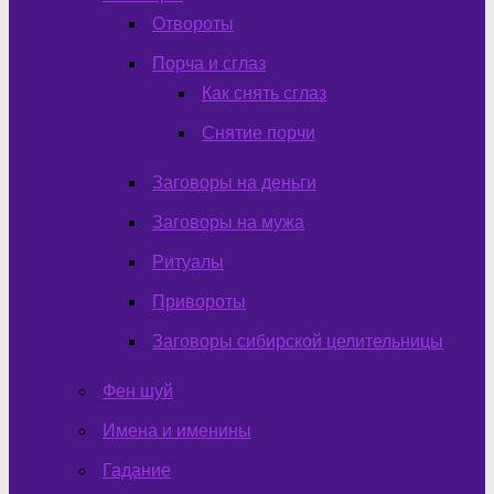
Отвороты
Порча и сглаз
Как снять сглаз
Снятие порчи
Заговоры на деньги
Заговоры на мужа
Ритуалы
Привороты
Заговоры сибирской целительницы
Фен шуй
Имена и именины
Гадание