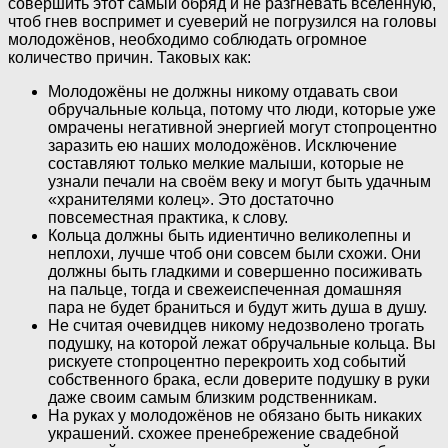
совершить этот самый обряд и не разгневать вселенную,
чтоб гнев воспримет и суеверий не погрузился на головы
молодожёнов, необходимо соблюдать огромное
количество причин. Таковых как:
Молодожёны не должны никому отдавать свои
обручальные кольца, потому что люди, которые уже
омрачены негативной энергией могут стопроцентно
заразить ею наших молодожёнов. Исключение
составляют только мелкие малыши, которые не
узнали печали на своём веку и могут быть удачным
«хранителями колец». Это достаточно
повсеместная практика, к слову.
Кольца должны быть идиентично великолепны и
неплохи, лучше чтоб они совсем были схожи. Они
должны быть гладкими и совершенно посиживать
на пальце, тогда и свежеиспеченная домашняя
пара не будет браниться и будут жить душа в душу.
Не считая очевидцев никому недозволено трогать
подушку, на которой лежат обручальные кольца. Вы
рискуете стопроцентно перекроить ход событий
собственного брака, если доверите подушку в руки
даже своим самым близким родственникам.
На руках у молодожёнов не обязано быть никаких
украшений. схожее пренебрежение свадебной