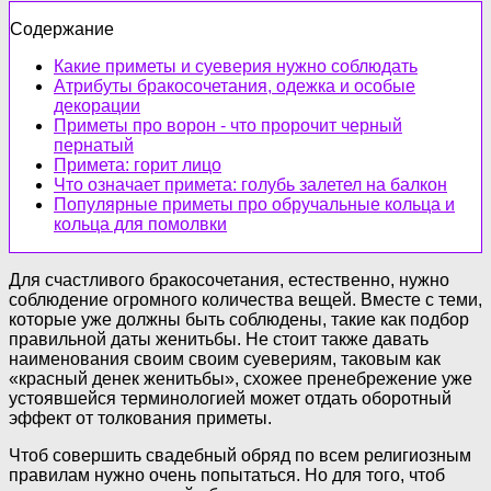
Содержание
Какие приметы и суеверия нужно соблюдать
Атрибуты бракосочетания, одежка и особые
декорации
Приметы про ворон - что пророчит черный
пернатый
Примета: горит лицо
Что означает примета: голубь залетел на балкон
Популярные приметы про обручальные кольца и
кольца для помолвки
Для счастливого бракосочетания, естественно, нужно
соблюдение огромного количества вещей. Вместе с теми,
которые уже должны быть соблюдены, такие как подбор
правильной даты женитьбы. Не стоит также давать
наименования своим своим суевериям, таковым как
«красный денек женитьбы», схожее пренебрежение уже
устоявшейся терминологией может отдать оборотный
эффект от толкования приметы.
Чтоб совершить свадебный обряд по всем религиозным
правилам нужно очень попытаться. Но для того, чтоб