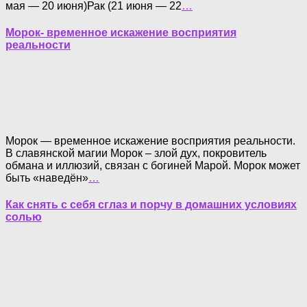
мая — 20 июня)Рак (21 июня — 22
…
Морок- временное искажение восприятия
реальности
Морок — временное искажение восприятия реальности.
В славянской магии Морок – злой дух, покровитель
обмана и иллюзий, связан с богиней Марой. Морок может
быть «наведён»
…
Как снять с себя сглаз и порчу в домашних условиях
солью