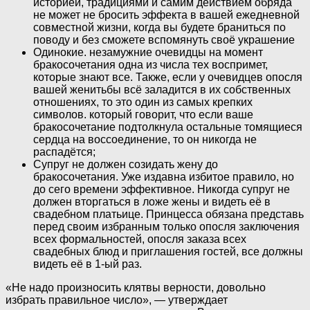
историей, традициями и самим действием обряда
не может не бросить эффекта в вашей ежедневной
совместной жизни, когда вы будете браниться по
поводу и без сможете вспомянуть своё украшение
Одинокие. незамужние очевидцы на момент
бракосочетания одна из числа тех воспримет,
которые знают все. Также, если у очевидцев опосля
вашей женитьбы всё заладится в их собственных
отношениях, то это один из самых крепких
символов. который говорит, что если ваше
бракосочетание подтолкнула остальные томящиеся
сердца на воссоединение, то он никогда не
распадётся;
Супруг не должен созидать жену до
бракосочетания. Уже издавна избитое правило, но
до сего времени эффективное. Никогда супруг не
должен вторгаться в ложе жены и видеть её в
свадебном платьице. Принцесса обязана представь
перед своим избранным только опосля заключения
всех формальностей, опосля заказа всех
свадебных блюд и приглашения гостей, все должны
видеть её в 1-ый раз.
«Не надо произносить клятвы верности, довольно
избрать правильное число», — утверждает