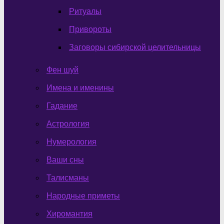
Ритуалы
Привороты
Заговоры сибирской целительницы
Фен шуй
Имена и именины
Гадание
Астрология
Нумерология
Ваши сны
Талисманы
Народные приметы
Хиромантия