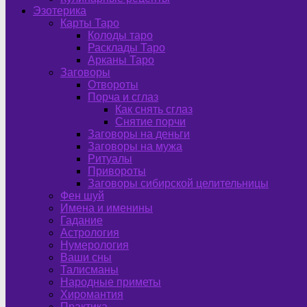
Эзотерика
Карты Таро
Колоды таро
Расклады Таро
Арканы Таро
Заговоры
Отвороты
Порча и сглаз
Как снять сглаз
Снятие порчи
Заговоры на деньги
Заговоры на мужа
Ритуалы
Привороты
Заговоры сибирской целительницы
Фен шуй
Имена и именины
Гадание
Астрология
Нумерология
Ваши сны
Талисманы
Народные приметы
Хиромантия
Практика