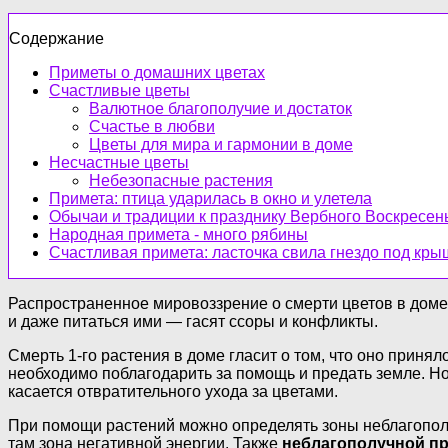
Содержание
Приметы о домашних цветах
Счастливые цветы
Валютное благополучие и достаток
Счастье в любви
Цветы для мира и гармонии в доме
Несчастные цветы
Небезопасные растения
Примета: птица ударилась в окно и улетела
Обычаи и традиции к празднику Вербного Воскресенья
Народная примета - много рябины
Счастливая примета: ласточка свила гнездо под кр
Распространенное мировоззрение о смерти цветов в доме
и даже питаться ими — гасят ссоры и конфликты.
Смерть 1-го растения в доме гласит о том, что оно принял
необходимо поблагодарить за помощь и предать земле. Н
касается отвратительного ухода за цветами.
При помощи растений можно определять зоны неблагополуч
там зона негативной энергии. Также
неблагополучной пр