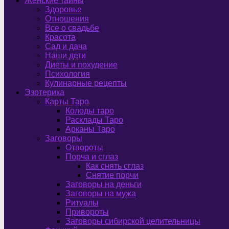
Женские тайны
Здоровье
Отношения
Все о свадьбе
Красота
Сад и дача
Наши дети
Диеты и похудение
Психология
Кулинарные рецепты
Эзотерика
Карты Таро
Колоды таро
Расклады Таро
Арканы Таро
Заговоры
Отвороты
Порча и сглаз
Как снять сглаз
Снятие порчи
Заговоры на деньги
Заговоры на мужа
Ритуалы
Привороты
Заговоры сибирской целительницы