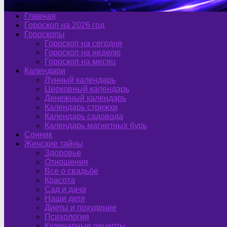
Главная
Гороскоп на 2026 год
Гороскопы
Гороскоп на сегодня
Гороскоп на неделю
Гороскоп на месяц
Календари
Лунный календарь
Церковный календарь
Денежный календарь
Календарь стрижки
Календарь садовода
Календарь магнитных бурь
Сонник
Женские тайны
Здоровье
Отношения
Все о свадьбе
Красота
Сад и дача
Наши дети
Диеты и похудение
Психология
Кулинарные рецепты