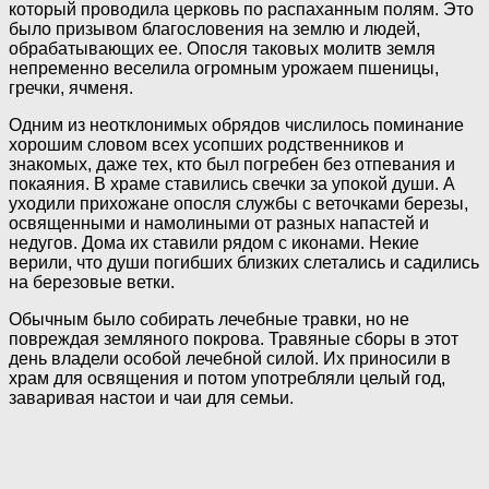
который проводила церковь по распаханным полям. Это
было призывом благословения на землю и людей,
обрабатывающих ее. Опосля таковых молитв земля
непременно веселила огромным урожаем пшеницы,
гречки, ячменя.
Одним из неотклонимых обрядов числилось поминание
хорошим словом всех усопших родственников и
знакомых, даже тех, кто был погребен без отпевания и
покаяния. В храме ставились свечки за упокой души. А
уходили прихожане опосля службы с веточками березы,
освященными и намолиными от разных напастей и
недугов. Дома их ставили рядом с иконами. Некие
верили, что души погибших близких слетались и садились
на березовые ветки.
Обычным было собирать лечебные травки, но не
повреждая земляного покрова. Травяные сборы в этот
день владели особой лечебной силой. Их приносили в
храм для освящения и потом употребляли целый год,
заваривая настои и чаи для семьи.