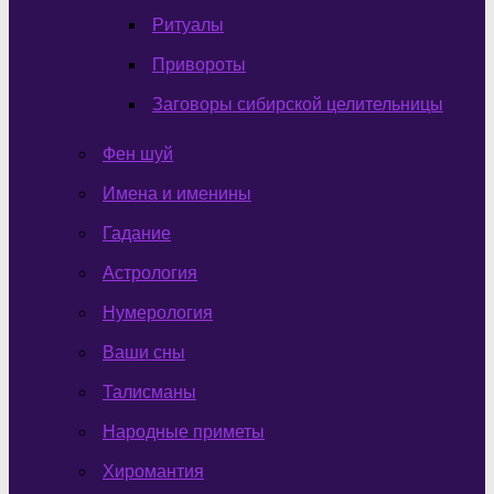
Ритуалы
Привороты
Заговоры сибирской целительницы
Фен шуй
Имена и именины
Гадание
Астрология
Нумерология
Ваши сны
Талисманы
Народные приметы
Хиромантия