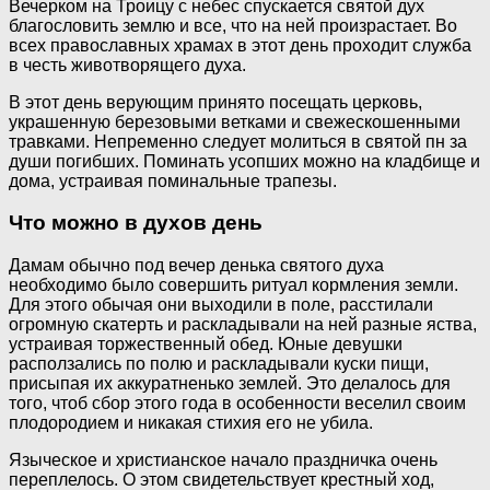
Вечерком на Троицу с небес спускается святой дух
благословить землю и все, что на ней произрастает. Во
всех православных храмах в этот день проходит служба
в честь животворящего духа.
В этот день верующим принято посещать церковь,
украшенную березовыми ветками и свежескошенными
травками. Непременно следует молиться в святой пн за
души погибших. Поминать усопших можно на кладбище и
дома, устраивая поминальные трапезы.
Что можно в духов день
Дамам обычно под вечер денька святого духа
необходимо было совершить ритуал кормления земли.
Для этого обычая они выходили в поле, расстилали
огромную скатерть и раскладывали на ней разные яства,
устраивая торжественный обед. Юные девушки
расползались по полю и раскладывали куски пищи,
присыпая их аккуратненько землей. Это делалось для
того, чтоб сбор этого года в особенности веселил своим
плодородием и никакая стихия его не убила.
Языческое и христианское начало праздничка очень
переплелось. О этом свидетельствует крестный ход,