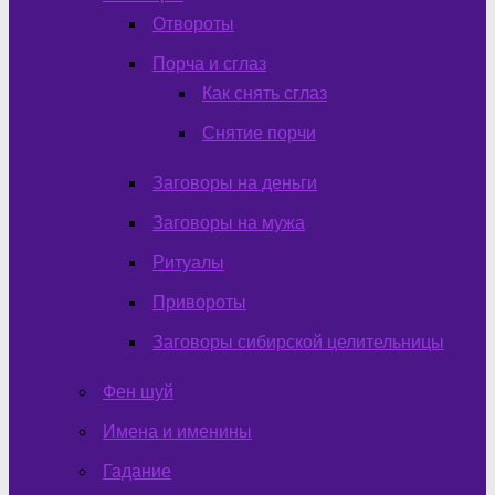
Отвороты
Порча и сглаз
Как снять сглаз
Снятие порчи
Заговоры на деньги
Заговоры на мужа
Ритуалы
Привороты
Заговоры сибирской целительницы
Фен шуй
Имена и именины
Гадание