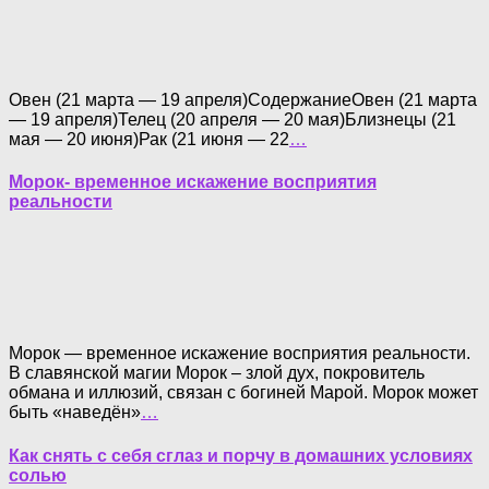
Овен (21 марта — 19 апреля)СодержаниеОвен (21 марта
— 19 апреля)Телец (20 апреля — 20 мая)Близнецы (21
мая — 20 июня)Рак (21 июня — 22
…
Морок- временное искажение восприятия
реальности
Морок — временное искажение восприятия реальности.
В славянской магии Морок – злой дух, покровитель
обмана и иллюзий, связан с богиней Марой. Морок может
быть «наведён»
…
Как снять с себя сглаз и порчу в домашних условиях
солью