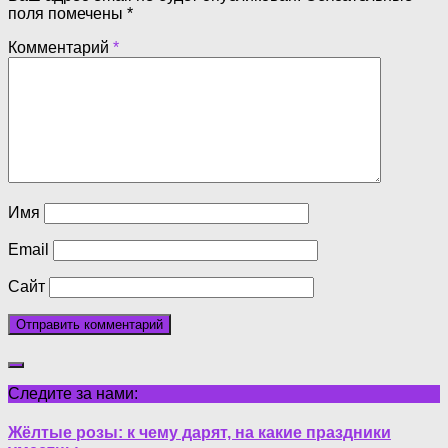
поля помечены
*
Комментарий
*
Имя
Email
Сайт
Следите за нами:
Жёлтые розы: к чему дарят, на какие праздники