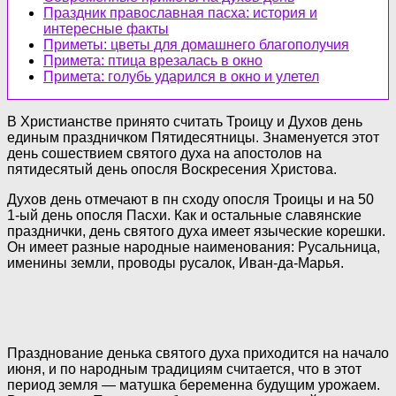
Праздник православная пасха: история и
интересные факты
Приметы: цветы для домашнего благополучия
Примета: птица врезалась в окно
Примета: голубь ударился в окно и улетел
В Христианстве принято считать Троицу и Духов день
единым праздничком Пятидесятницы. Знаменуется этот
день сошествием святого духа на апостолов на
пятидесятый день опосля Воскресения Христова.
Духов день отмечают в пн сходу опосля Троицы и на 50
1-ый день опосля Пасхи. Как и остальные славянские
празднички, день святого духа имеет языческие корешки.
Он имеет разные народные наименования: Русальница,
именины земли, проводы русалок, Иван-да-Марья.
Празднование денька святого духа приходится на начало
июня, и по народным традициям считается, что в этот
период земля — матушка беременна будущим урожаем.