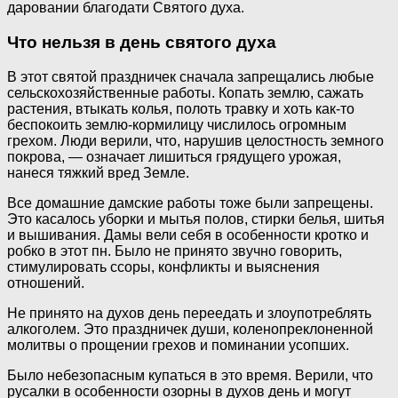
даровании благодати Святого духа.
Что нельзя в день святого духа
В этот святой праздничек сначала запрещались любые
сельскохозяйственные работы. Копать землю, сажать
растения, втыкать колья, полоть травку и хоть как-то
беспокоить землю-кормилицу числилось огромным
грехом. Люди верили, что, нарушив целостность земного
покрова, — означает лишиться грядущего урожая,
нанеся тяжкий вред Земле.
Все домашние дамские работы тоже были запрещены.
Это касалось уборки и мытья полов, стирки белья, шитья
и вышивания. Дамы вели себя в особенности кротко и
робко в этот пн. Было не принято звучно говорить,
стимулировать ссоры, конфликты и выяснения
отношений.
Не принято на духов день переедать и злоупотреблять
алкоголем. Это праздничек души, коленопреклоненной
молитвы о прощении грехов и поминании усопших.
Было небезопасным купаться в это время. Верили, что
русалки в особенности озорны в духов день и могут