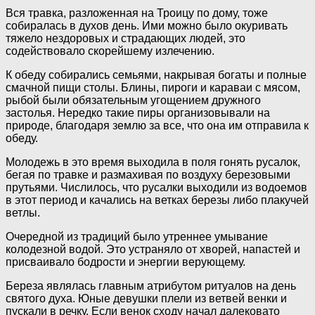
Вся травка, разложенная на Троицу по дому, тоже
собиралась в духов день. Ими можно было окуривать
тяжело нездоровых и страдающих людей, это
содействовало скорейшему излечению.
К обеду собирались семьями, накрывая богаты и полные
смачной пищи столы. Блины, пироги и караваи с мясом,
рыбой были обязательным угощением дружного
застолья. Нередко такие пиры организовывали на
природе, благодаря землю за все, что она им отправила к
обеду.
Молодежь в это время выходила в поля гонять русалок,
бегая по травке и размахивая по воздуху березовыми
прутьями. Числилось, что русалки выходили из водоемов
в этот период и качались на ветках березы либо плакучей
ветлы.
Очередной из традиций было утреннее умывание
колодезной водой. Это устраняло от хворей, напастей и
присваивало бодрости и энергии верующему.
Береза являлась главным атрибутом ритуалов на день
святого духа. Юные девушки плели из ветвей венки и
пускали в речку. Если венок сходу начал далековато