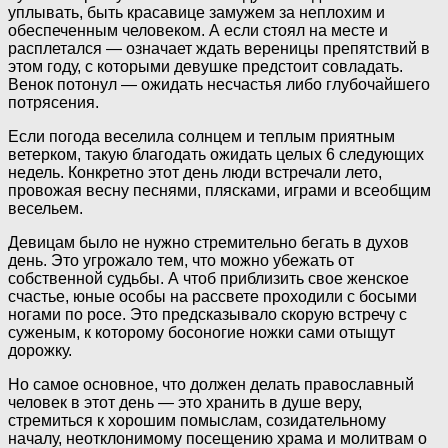
уплывать, быть красавице замужем за неплохим и
обеспеченным человеком. А если стоял на месте и
расплетался — означает ждать вереницы препятствий в
этом году, с которыми девушке предстоит совладать.
Венок потонул — ожидать несчастья либо глубочайшего
потрясения.
Если погода веселила солнцем и теплым приятным
ветерком, такую благодать ожидать целых 6 следующих
недель. Конкретно этот день люди встречали лето,
провожая весну песнями, плясками, играми и всеобщим
весельем.
Девицам было не нужно стремительно бегать в духов
день. Это угрожало тем, что можно убежать от
собственной судьбы. А чтоб приблизить свое женское
счастье, юные особы на рассвете проходили с босыми
ногами по росе. Это предсказывало скорую встречу с
суженым, к которому босоногие ножки сами отыщут
дорожку.
Но самое основное, что должен делать православный
человек в этот день — это хранить в душе веру,
стремиться к хорошим помыслам, созидательному
началу, неотклонимому посещению храма и молитвам о