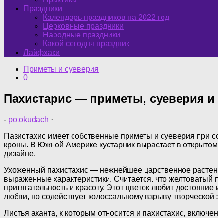
Праздники
Календарь праздников на 2022 год
Церковные праздники
Народные праздники
Какой сегодня праздник
Лайфхаки
Приметы и суеверия
0
Пахистарис — приметы, суеверия и
-
potokudach
·
Пазистахис имеет собственные приметы и суеверия при с
кроны. В Южной Америке кустарник вырастает в открытом 
дизайне.
Ухоженный пахистахис — нежнейшее царственное растени
выраженные характеристики. Считается, что желтоватый
притягательность и красоту. Этот цветок любит достояние
любви, но содействует колоссальному взрыву творческой 
Листья аканта, к которым относится и пахистахис, включ