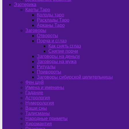
Эзотерика
Карты Таро
Колоды таро
Расклады Таро
Арканы Таро
Заговоры
Отвороты
Порча и сглаз
Как снять сглаз
Снятие порчи
Заговоры на деньги
Заговоры на мужа
Ритуалы
Привороты
Заговоры сибирской целительницы
Фен шуй
Имена и именины
Гадание
Астрология
Нумерология
Ваши сны
Талисманы
Народные приметы
Хиромантия
Практика