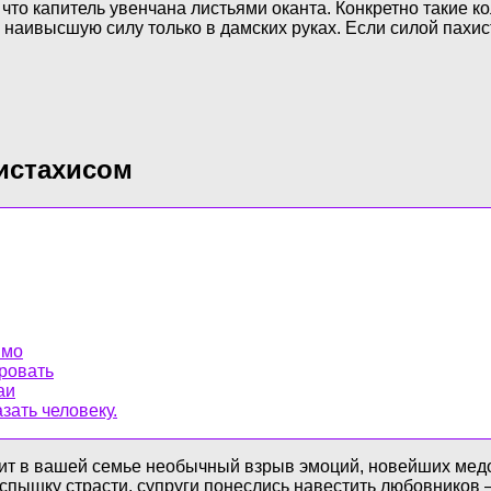
что капитель увенчана листьями оканта. Конкретно такие 
 наивысшую силу только в дамских руках. Если силой пахи
истахисом
имо
ровать
аи
зать человеку.
ит в вашей семье необычный взрыв эмоций, новейших медов
вспышку страсти, супруги понеслись навестить любовников –