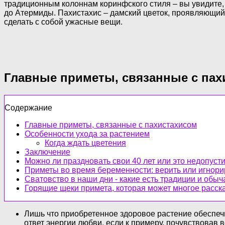
традиционным колоннам коринфского стиля – вы увидите, 
до Атермиды. Пахистахис – дамский цветок, проявляющий
сделать с собой ужасные вещи.
Главные приметы, связанные с пах
Содержание
Главные приметы, связанные с пахистахисом
Особенности ухода за растением
Когда ждать цветения
Заключение
Можно ли праздновать свои 40 лет или это недопуст
Приметы во время беременности: верить или игнори
Сватовство в наши дни - какие есть традиции и обыч
Горящие щеки примета, которая может многое расска
Лишь что приобретенное здоровое растение обеспеч
ответ энергии любви, если к примеру, почувствовав 