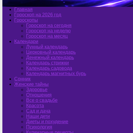
Главная
Гороскоп на 2026 год
Гороскопы
Гороскоп на сегодня
Гороскоп на неделю
Гороскоп на месяц
Календари
Лунный календарь
Церковный календарь
Денежный календарь
Календарь стрижки
Календарь садовода
Календарь магнитных бурь
Сонник
Женские тайны
Здоровье
Отношения
Все о свадьбе
Красота
Сад и дача
Наши дети
Диеты и похудение
Психология
Кулинарные рецепты