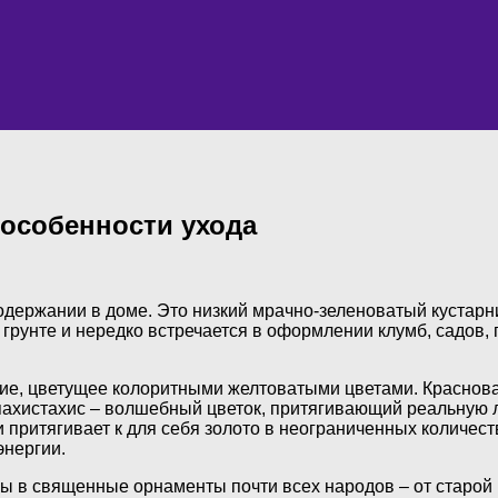
 особенности ухода
одержании в доме. Это низкий мрачно-зеленоватый кустар
грунте и нередко встречается в оформлении клумб, садов,
е, цветущее колоритными желтоватыми цветами. Краснова
 пахистахис – волшебный цветок, притягивающий реальную
 и притягивает к для себя золото в неограниченных количес
энергии.
ены в священные орнаменты почти всех народов – от старой