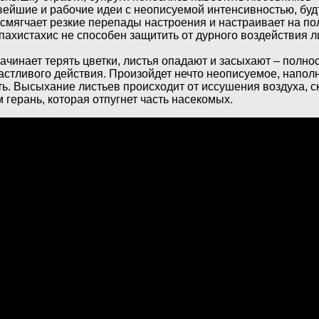
вейшие и рабочие идеи с неописуемой интенсивностью, буд
 смягчает резкие перепады настроения и настраивает на п
пахистахис не способен защитить от дурного воздействия л
ачинает терять цветки, листья опадают и засыхают – полно
астливого действия. Произойдет нечто неописуемое, напол
ь. Высыхание листьев происходит от иссушения воздуха, с
герань, которая отпугнет часть насекомых.