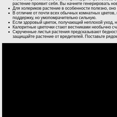
растение проявит себя. Вы начнете генерировать но
Для холериков растение в особенности полезно, оно
В отличие от почти всех обычных комнатных цветов, 
поддержку, но умопомрачительно сильную.
Если здоровый цветок, получающий неплохой уход, н
Калоритные цветочки стают вестниками необычно сч
Скрученные листья растения предсказывают бедност
защищайте растение от вредителей. Поставьте рядом 