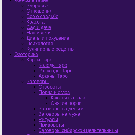
Женские тайны
Здоровье
Отношения
Все о свадьбе
Красота
Сад и дача
Наши дети
Диеты и похудение
Психология
Кулинарные рецепты
Эзотерика
Карты Таро
Колоды таро
Расклады Таро
Арканы Таро
Заговоры
Отвороты
Порча и сглаз
Как снять сглаз
Снятие порчи
Заговоры на деньги
Заговоры на мужа
Ритуалы
Привороты
Заговоры сибирской целительницы