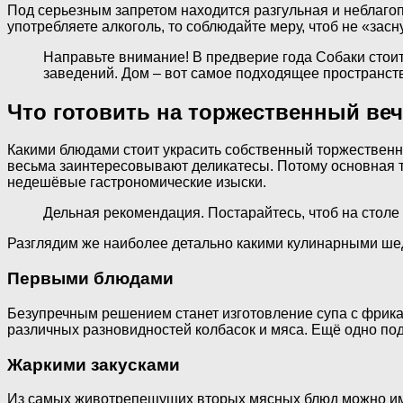
Под серьезным запретом находится разгульная и неблаго
употребляете алкоголь, то соблюдайте меру, чтоб не «засн
Направьте внимание! В предверие года Собаки стоит
заведений. Дом – вот самое подходящее пространств
Что готовить на торжественный ве
Какими блюдами стоит украсить собственный торжественны
весьма заинтересовывают деликатесы. Потому основная т
недешёвые гастрономические изыски.
Дельная рекомендация. Постарайтесь, чтоб на столе
Разглядим же наиболее детально какими кулинарными ше
Первыми блюдами
Безупречным решением станет изготовление супа с фрикад
различных разновидностей колбасок и мяса. Ещё одно п
Жаркими закусками
Из самых животрепещущих вторых мясных блюд можно имен