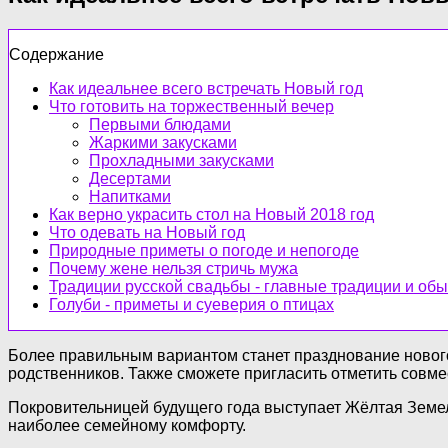
Содержание
Как идеальнее всего встречать Новый год
Что готовить на торжественный вечер
Первыми блюдами
Жаркими закусками
Прохладными закусками
Десертами
Напитками
Как верно украсить стол на Новый 2018 год
Что одевать на Новый год
Природные приметы о погоде и непогоде
Почему жене нельзя стричь мужа
Традиции русской свадьбы - главные традиции и об
Голуби - приметы и суеверия о птицах
Более правильным вариантом станет празднование нового
родственников. Также сможете пригласить отметить совме
Покровительницей будущего года выступает Жёлтая Земел
наиболее семейному комфорту.