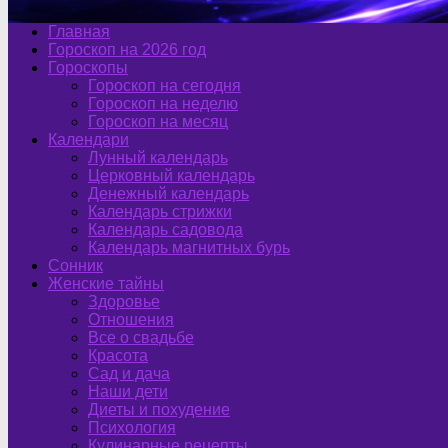
Главная
Гороскоп на 2026 год
Гороскопы
Гороскоп на сегодня
Гороскоп на неделю
Гороскоп на месяц
Календари
Лунный календарь
Церковный календарь
Денежный календарь
Календарь стрижки
Календарь садовода
Календарь магнитных бурь
Сонник
Женские тайны
Здоровье
Отношения
Все о свадьбе
Красота
Сад и дача
Наши дети
Диеты и похудение
Психология
Кулинарные рецепты