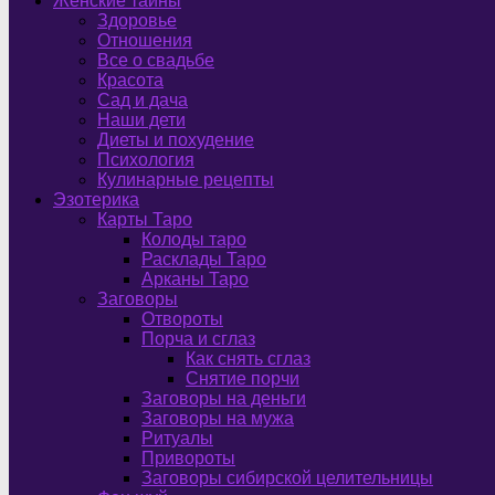
Женские тайны
Здоровье
Отношения
Все о свадьбе
Красота
Сад и дача
Наши дети
Диеты и похудение
Психология
Кулинарные рецепты
Эзотерика
Карты Таро
Колоды таро
Расклады Таро
Арканы Таро
Заговоры
Отвороты
Порча и сглаз
Как снять сглаз
Снятие порчи
Заговоры на деньги
Заговоры на мужа
Ритуалы
Привороты
Заговоры сибирской целительницы