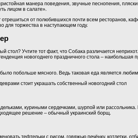
пристойная манера поведения, звучные песнопения, пляски
уть лицом в салате».
 отрешиться от полюбившихся почти всем ресторанов, кафет
о для торжества в наступающем году.
чер
й стол? Учтите тот факт, что Собака различается неприхот
енденция новогоднего праздничного стола – наибольшая пр
 было побольше мясного. Ведь таковая еда является любим
деврами стоит украшать собственный новогодний стол
ельками, куриными сердечками, шурпой или рассольника. Н
одходящее решение – обычный украинский борщ.
овать тефтельки с рисом, говяжью печёнку, котлетки, отб