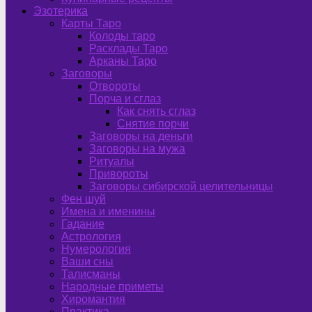
Эзотерика
Карты Таро
Колоды таро
Расклады Таро
Арканы Таро
Заговоры
Отвороты
Порча и сглаз
Как снять сглаз
Снятие порчи
Заговоры на деньги
Заговоры на мужа
Ритуалы
Привороты
Заговоры сибирской целительницы
Фен шуй
Имена и именины
Гадание
Астрология
Нумерология
Ваши сны
Талисманы
Народные приметы
Хиромантия
Практика