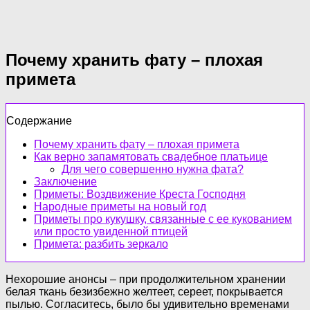
Почему хранить фату – плохая
примета
Содержание
Почему хранить фату – плохая примета
Как верно запамятовать свадебное платьице
Для чего совершенно нужна фата?
Заключение
Приметы: Воздвижение Креста Господня
Народные приметы на новый год
Приметы про кукушку, связанные с ее кукованием
или просто увиденной птицей
Примета: разбить зеркало
Нехорошие анонсы – при продолжительном хранении
белая ткань безизбежно желтеет, сереет, покрывается
пылью. Согласитесь, было бы удивительно временами