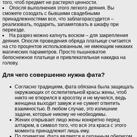
того, чтоб предмет не растерял ценности.
Опосля выполнения этого легкого деяния. Вы
сможете созодать с бывшими свадебными
принадлежностями все, что заблагорассудится –
реализовать, подарить, запамятовать в шкафу при
переезде.
На разрез можно капнуть воском – для закрепления
деяния. Опосля проведения обряда платьице считается
на сто процентов использованным, не имеющим никаких
магических параметров. Просто пышноватое
белоснежное платьице и привлекательная накидка на
голову.
Для чего совершенно нужна фата?
Согласно традициям, фата обязана была защищать
окружающих от ослепительной красы жены, чтоб
никто не втюрился в кросотку и не мучился, ведь
женщина выходит замуж и не сумеет ответить
взаимностью. В любом случае, это излишние
задачи, которые никому не необходимы.
Жених открывает лицо жены конкретно перед
алтарем, в символ того, что вся эта краса с этого
момента принадлежит лишь ему.
По приметам, фата является и охранным оберегом,