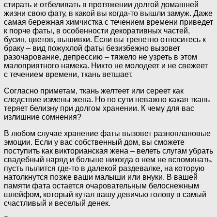
стирать и отбеливать в протяжении долгой домашней
жизни свою фату, в какой вы когда-то вышли замуж. Даже
самая бережная химчистка с течением времени приведет
к порче фаты, в особенности декоративных частей,
бусин, цветов, вышивки. Если вы трепетно относитесь к
браку – вид пожухлой фаты безизбежно вызовет
разочарование, депрессию – тяжело не узреть в этом
малоприятного намека. Никто не молодеет и не свежеет
с течением времени, ткань ветшает.
Согласно приметам, ткань желтеет или сереет как
следствие измены жена. Но по сути неважно какая ткань
теряет белизну при долгом хранении. К чему для вас
излишние сомнения?
В любом случае хранение фаты вызовет разноплановые
эмоции. Если у вас собственный дом, вы сможете
поступить как викторианская жена – велеть слугам убрать
свадебный наряд и больше никогда о нем не вспоминать,
пусть пылится где-то в далекой раздевалке, на которую
натолкнутся позже ваши малыши или внуки. В вашей
памяти фата остается очаровательным белоснежным
шлейфом, который кутал вашу девичью голову в самый
счастливый и веселый денек.