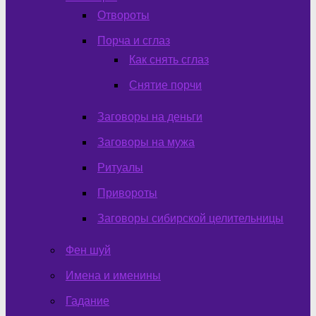
Отвороты
Порча и сглаз
Как снять сглаз
Снятие порчи
Заговоры на деньги
Заговоры на мужа
Ритуалы
Привороты
Заговоры сибирской целительницы
Фен шуй
Имена и именины
Гадание