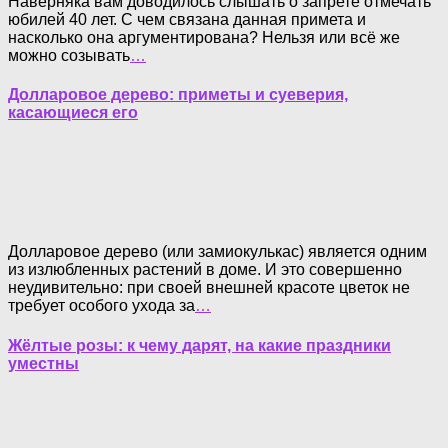
Наверняка вам доводилось слышать о запрете отмечать
юбилей 40 лет. С чем связана данная примета и
насколько она аргументирована? Нельзя или всё же
можно созывать
…
Долларовое дерево: приметы и суеверия,
касающиеся его
Долларовое дерево (или замиокулькас) является одним
из излюбленных растений в доме. И это совершенно
неудивительно: при своей внешней красоте цветок не
требует особого ухода за
…
Жёлтые розы: к чему дарят, на какие праздники
уместны