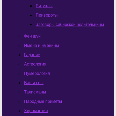
Ритуалы
Привороты
Заговоры сибирской целительницы
Фен шуй
Имена и именины
Гадание
Астрология
Нумерология
Ваши сны
Талисманы
Народные приметы
Хиромантия