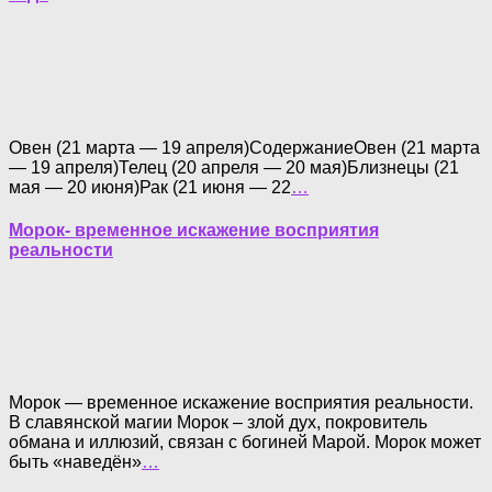
Овен (21 марта — 19 апреля)СодержаниеОвен (21 марта
— 19 апреля)Телец (20 апреля — 20 мая)Близнецы (21
мая — 20 июня)Рак (21 июня — 22
…
Морок- временное искажение восприятия
реальности
Морок — временное искажение восприятия реальности.
В славянской магии Морок – злой дух, покровитель
обмана и иллюзий, связан с богиней Марой. Морок может
быть «наведён»
…