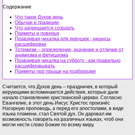
Содержание
Что такое Духов день
Обычаи и традиции
Что запрещается созодать
Приметы и поверья
Правдивая чихалка для девушек - нюансы
расшифровки
Тотемизм – определение, значение и отличие от
анимизма и фетишизма
Правдивая чихалка на субботу - как правильно
расшифровывать
Приметы про прыщи на подбородке
Считается, что Духов день – праздничек, в который
верующими вспоминаются действия, которые дали
начало становлению христианской церкви. Согласно
Евангелие, в этот день Иисус Христос произнёс
Нагорную проповедь, а перед его апостолами, в виде
языка пламени, стал Святой дух. Он даровал им
возможность говорить на различных языках, чтоб они
могли нести слово Божие по всему миру.