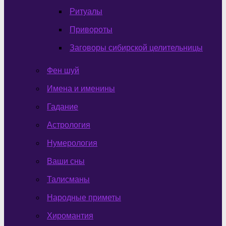
Ритуалы
Привороты
Заговоры сибирской целительницы
Фен шуй
Имена и именины
Гадание
Астрология
Нумерология
Ваши сны
Талисманы
Народные приметы
Хиромантия