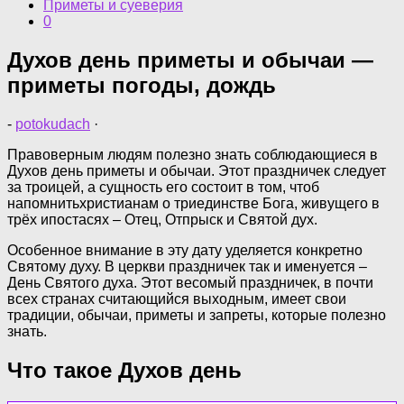
Приметы и суеверия
0
Духов день приметы и обычаи —
приметы погоды, дождь
-
potokudach
·
Правоверным людям полезно знать соблюдающиеся в
Духов день приметы и обычаи. Этот праздничек следует
за троицей, а сущность его состоит в том, чтоб
напомнитьхристианам о триединстве Бога, живущего в
трёх ипостасях – Отец, Отпрыск и Святой дух.
Особенное внимание в эту дату уделяется конкретно
Святому духу. В церкви праздничек так и именуется –
День Святого духа. Этот весомый праздничек, в почти
всех странах считающийся выходным, имеет свои
традиции, обычаи, приметы и запреты, которые полезно
знать.
Что такое Духов день