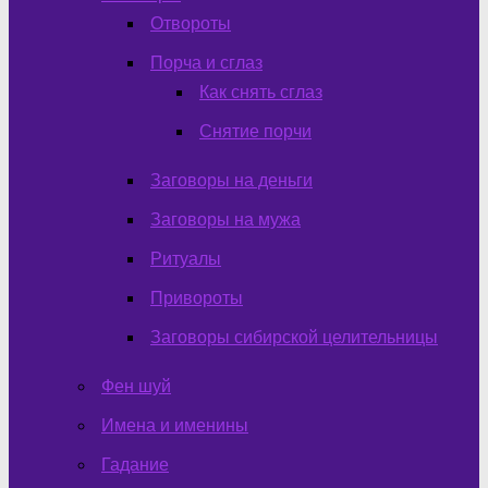
Отвороты
Порча и сглаз
Как снять сглаз
Снятие порчи
Заговоры на деньги
Заговоры на мужа
Ритуалы
Привороты
Заговоры сибирской целительницы
Фен шуй
Имена и именины
Гадание