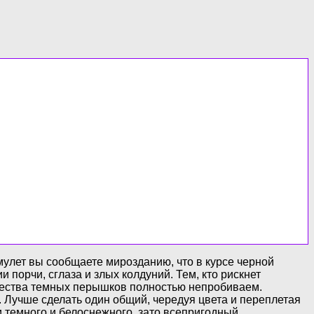
улет вы сообщаете мирозданию, что в курсе черной
порчи, сглаза и злых колдуний. Тем, кто рискнет
ичества темных перышков полностью непробиваем.
 Лучше сделать один общий, чередуя цвета и переплетая
и темного и белоснежного, зато всепригодный.