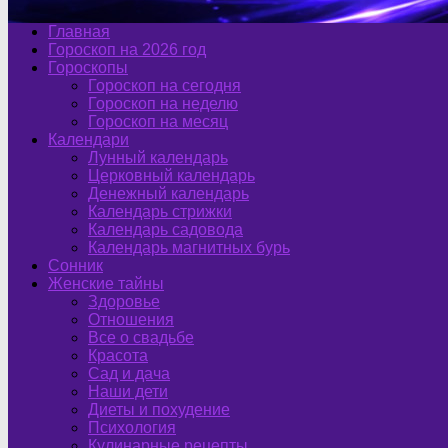
Главная
Гороскоп на 2026 год
Гороскопы
Гороскоп на сегодня
Гороскоп на неделю
Гороскоп на месяц
Календари
Лунный календарь
Церковный календарь
Денежный календарь
Календарь стрижки
Календарь садовода
Календарь магнитных бурь
Сонник
Женские тайны
Здоровье
Отношения
Все о свадьбе
Красота
Сад и дача
Наши дети
Диеты и похудение
Психология
Кулинарные рецепты