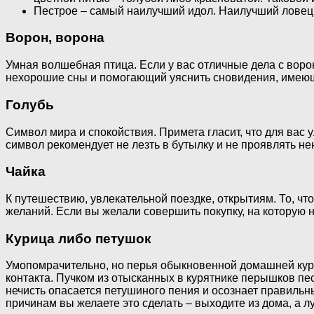
Пестрое – самый наилучший идол. Наилучший ловец 
Ворон, ворона
Умная волшебная птица. Если у вас отличные дела с вор
нехорошие сны и помогающий уяснить сновидения, имеющи
Голубь
Символ мира и спокойствия. Примета гласит, что для вас
символ рекомендует не лезть в бутылку и не проявлять не
Чайка
К путешествию, увлекательной поездке, открытиям. То, ч
желаний. Если вы желали совершить покупку, на которую
Курица либо петушок
Умопомрачительно, но перья обыкновенной домашней кури
контакта. Пучком из отысканных в курятнике перышков пе
нечисть опасается петушиного пения и осознает правильн
причинам вы желаете это сделать – выходите из дома, а л