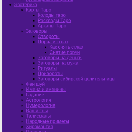
Эзотерика
Карты Таро
Колоды таро
Расклады Таро
Арканы Таро
Заговоры
Отвороты
Порча и сглаз
Как снять сглаз
Снятие порчи
Заговоры на деньги
Заговоры на мужа
Ритуалы
Привороты
Заговоры сибирской целительницы
Фен шуй
Имена и именины
Гадание
Астрология
Нумерология
Ваши сны
Талисманы
Народные приметы
Хиромантия
Практика