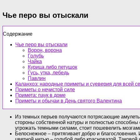
Чье перо вы отыскали
Содержание
Чье перо вы отыскали
Ворон, ворона
Голубь
Чайка
Курица либо петушок
Гусь, утка, лебедь
Павлин
Каланхоэ: народные приметы и суеверия для всей с
Приметы о нечистой силе
Примета: паук в доме
Приметы и обычаи в День святого Валентина
Из темных перьев получаются потрясающие амулеты 
стороны собственной натуры и полностью способны ею
угрожать темными силами, стоит пошевелить мозгам
Белоснежное – притягивает добро и благословения. 
цветной нитью – голубой либо красноватой. Таковой 