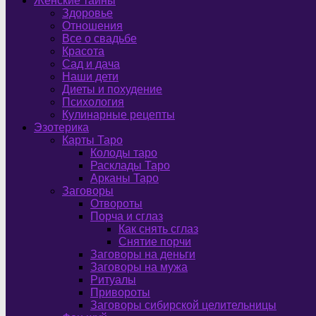
Женские тайны
Здоровье
Отношения
Все о свадьбе
Красота
Сад и дача
Наши дети
Диеты и похудение
Психология
Кулинарные рецепты
Эзотерика
Карты Таро
Колоды таро
Расклады Таро
Арканы Таро
Заговоры
Отвороты
Порча и сглаз
Как снять сглаз
Снятие порчи
Заговоры на деньги
Заговоры на мужа
Ритуалы
Привороты
Заговоры сибирской целительницы