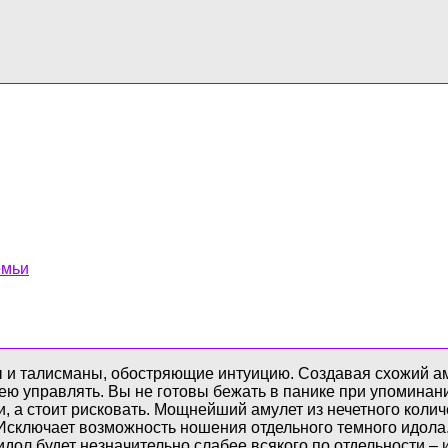
емьи
и талисманы, обостряющие интуицию. Создавая схожий ам
 управлять. Вы не готовы бежать в панике при упоминании 
и, а стоит рисковать. Мощнейший амулет из нечетного кол
Исключает возможность ношения отдельного темного идола.
идол будет незначительно слабее всякого по отдельности – 