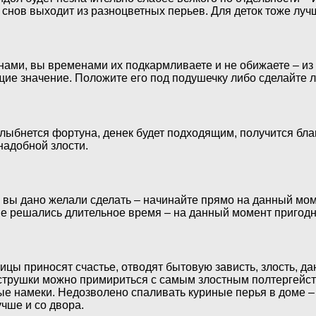
снов выходит из разноцветных перьев. Для деток тоже луч
онами, вы временами их подкармливаете и не обижаете – и
е значение. Положите его под подушечку либо сделайте л
 улыбнется фортуна, денек будет подходящим, получится бл
надобной злости.
то вы дано желали сделать – начинайте прямо на данный м
 не решались длительное время – на данный момент пригод
цы приносят счастье, отводят бытовую зависть, злость, д
струшки можно примириться с самым злостным полтергейстом
ые намеки. Недозволено спаливать куриные перья в доме –
учше и со двора.