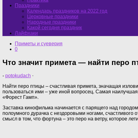
Праздники
Календарь праздников на 2022 год
Церковные праздники
Народные праздники
Какой сегодня праздник
Лайфхаки
Приметы и суеверия
0
Что значит примета — найти перо п
-
potokudach
·
Найти перо птицы – счастливая примета, значащая излови
пользоваться ими – уже иной вопросец. Самая наилучшая 
«Форест Гамп».
Заставка кинофильма начинается с парящего над городом 
полоумного дурачка с нездоровыми ногами, счастливого отц
смысл в том, что фортуна – это перо на ветру, которое лет