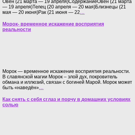
Овен (21 марта — 19 апреля)СодержаниеОвен (21 марта
— 19 апреля)Телец (20 апреля — 20 мая)Близнецы (21
мая — 20 июня)Рак (21 июня — 22
…
Морок- временное искажение восприятия
реальности
Морок — временное искажение восприятия реальности.
В славянской магии Морок – злой дух, покровитель
обмана и иллюзий, связан с богиней Марой. Морок может
быть «наведён»
…
Как снять с себя сглаз и порчу в домашних условиях
солью