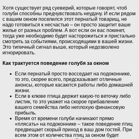
Хотя существует ряд суеверий, которые говорят, чтоб
голуби способны предчувствовать неудачу. И если рядом
с вашим окном поселился этот пернатый товарищ, не
надо готовиться к несчастью – он просто защитит ваше
жилье от разных проблем. А вот если он вас покинет,
тогда уже необходимо будет насторожиться и пристально
смотреть за событиями, происходящими в вашей жизни.
Это типичный сигнал выше, который недозволено
игнорировать.
Как трактуется поведение голубя за окном
Если пернатый просто восседает на подоконнике,
то это, скорее всего, предсказывает отличные
анонсы, которые касаются работы либо домашней
жизни.
Если в клюве птица держит какую-то веточку либо
листик, то это укажет на скорое прибавление
вашего семейства либо неплохую финансовую
прибыль.
Время от времени голуби начинают прямо
«плясать» на подоконнике – такое поведение птиц
предвещает скорый приход в ваш дом гостей. При
всем этом от количества птиц за окном будет