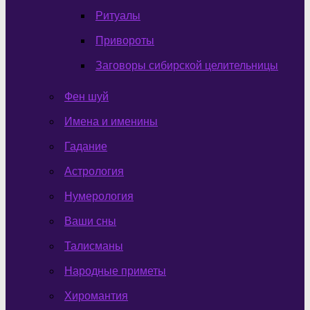
Ритуалы
Привороты
Заговоры сибирской целительницы
Фен шуй
Имена и именины
Гадание
Астрология
Нумерология
Ваши сны
Талисманы
Народные приметы
Хиромантия