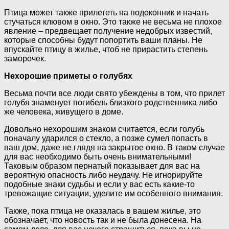
Птица может также прилететь на подоконник и начать
стучаться клювом в окно. Это также не весьма не плохое
явление – предвещает получение недобрых известий,
которые способны будут попортить ваши планы. Не
впускайте птицу в жилье, чтоб не прирастить степень
заморочек.
Нехорошие приметы о голубях
Весьма почти все люди свято убеждены в том, что прилет
голубя знаменует погибель близкого родственника либо
же человека, живущего в доме.
Довольно нехорошим знаком считается, если голубь
поначалу ударился о стекло, а позже сумел попасть в
ваш дом, даже не глядя на закрытое окно. В таком случае
для вас необходимо быть очень внимательными!
Таковым образом пернатый показывает для вас на
вероятную опасность либо неудачу. Не игнорируйте
подобные знаки судьбы и если у вас есть какие-то
тревожащие ситуации, уделите им особенного внимания.
Также, пока птица не оказалась в вашем жилье, это
обозначает, что новость так и не была донесена. На