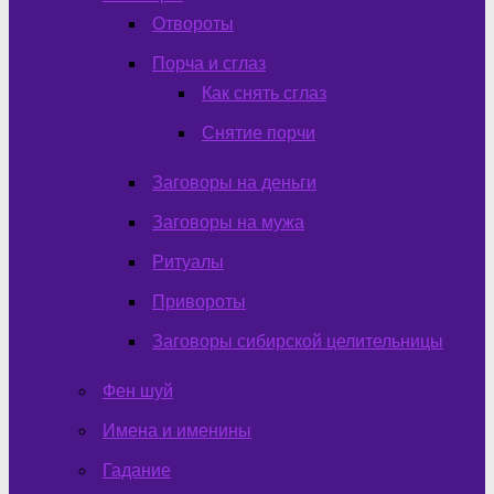
Отвороты
Порча и сглаз
Как снять сглаз
Снятие порчи
Заговоры на деньги
Заговоры на мужа
Ритуалы
Привороты
Заговоры сибирской целительницы
Фен шуй
Имена и именины
Гадание