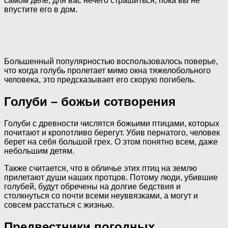
самом деле, для вас нечего страшиться, пока вы не
впустите его в дом.
Большенный популярностью воспользовалось поверье,
что когда голубь пролетает мимо окна тяжелобольного
человека, это предсказывает его скорую погибель.
Голуби – божьи сотворения
Голуби с древности числятся божьими птицами, которых
почитают и кропотливо берегут. Убив пернатого, человек
берет на себя большой грех. О этом понятно всем, даже
небольшим детям.
Также считается, что в обличье этих птиц на землю
прилетают души наших протцов. Потому люди, убившие
голубей, будут обречены на долгие бедствия и
столкнуться со почти всеми неуввязками, а могут и
совсем расстаться с жизнью.
Предвестники погодных