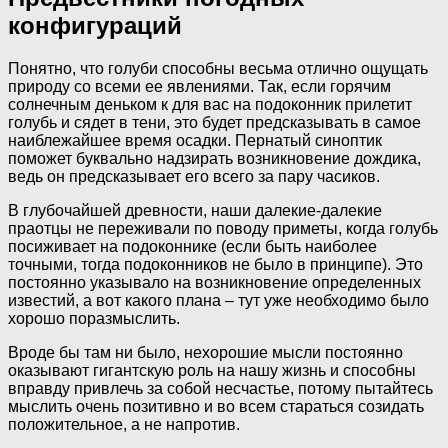
конфигураций
Понятно, что голуби способны весьма отлично ощущать
природу со всеми ее явлениями. Так, если горячим
солнечным деньком к для вас на подоконник прилетит
голубь и сядет в тени, это будет предсказывать в самое
наиблежайшее время осадки. Пернатый синоптик
поможет буквально надзирать возникновение дождика,
ведь он предсказывает его всего за пару часиков.
В глубочайшей древности, наши далекие-далекие
праотцы не переживали по поводу приметы, когда голубь
посиживает на подоконнике (если быть наиболее
точными, тогда подоконников не было в принципе). Это
постоянно указывало на возникновение определенных
известий, а вот какого плана – тут уже необходимо было
хорошо поразмыслить.
Вроде бы там ни было, нехорошие мысли постоянно
оказывают гигантскую роль на нашу жизнь и способны
вправду привлечь за собой несчастье, потому пытайтесь
мыслить очень позитивно и во всем стараться созидать
положительное, а не напротив.