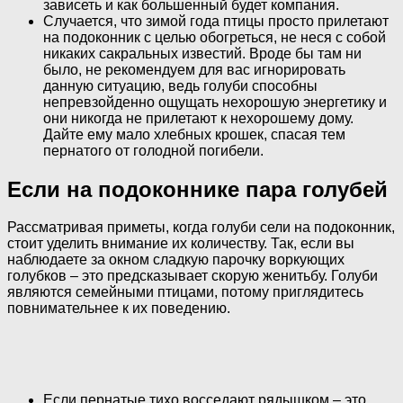
зависеть и как большенный будет компания.
Случается, что зимой года птицы просто прилетают
на подоконник с целью обогреться, не неся с собой
никаких сакральных известий. Вроде бы там ни
было, не рекомендуем для вас игнорировать
данную ситуацию, ведь голуби способны
непревзойденно ощущать нехорошую энергетику и
они никогда не прилетают к нехорошему дому.
Дайте ему мало хлебных крошек, спасая тем
пернатого от голодной погибели.
Если на подоконнике пара голубей
Рассматривая приметы, когда голуби сели на подоконник,
стоит уделить внимание их количеству. Так, если вы
наблюдаете за окном сладкую парочку воркующих
голубков – это предсказывает скорую женитьбу. Голуби
являются семейными птицами, потому приглядитесь
повнимательнее к их поведению.
Если пернатые тихо восседают рядышком – это