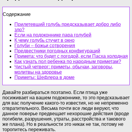
Содержание
Прилетевший голубь предсказывает добро либо
зло?
Если на подоконнике пара голубей
К чему голубь стучит в окно
Голуби – божьи сотворения
Предвестники погодных конфигураций
Примета: что будет с погодой, если Пасха холодная
Как узнать пол ребенка по народным приметам?
Чистый четверг: приметы, обычаи, заговоры,
молитвы на здоровье
Приметы: Шефлера в доме
Давайте разбираться поэтапно. Если птица уже
посиживает на вашем подоконнике, то это предсказывает
для вас получение какого-то известия, но не непременно
отвратительного. Весьма почти все люди веруют, что
данное поверье предвещает нехорошие действия (вроде
погибели, разрушения, утраты, расстройства и такового
же плана). Но в реальности это никак не так, потому не
торопитесь переживать.