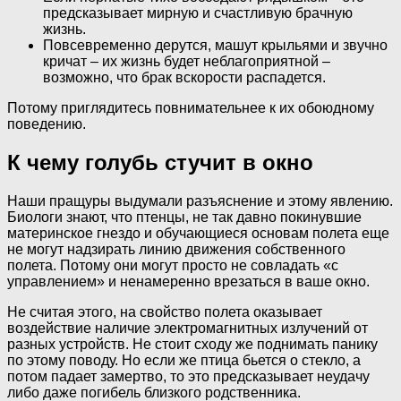
предсказывает мирную и счастливую брачную
жизнь.
Повсевременно дерутся, машут крыльями и звучно
кричат – их жизнь будет неблагоприятной –
возможно, что брак вскорости распадется.
Потому приглядитесь повнимательнее к их обоюдному
поведению.
К чему голубь стучит в окно
Наши пращуры выдумали разъяснение и этому явлению.
Биологи знают, что птенцы, не так давно покинувшие
материнское гнездо и обучающиеся основам полета еще
не могут надзирать линию движения собственного
полета. Потому они могут просто не совладать «с
управлением» и ненамеренно врезаться в ваше окно.
Не считая этого, на свойство полета оказывает
воздействие наличие электромагнитных излучений от
разных устройств. Не стоит сходу же поднимать панику
по этому поводу. Но если же птица бьется о стекло, а
потом падает замертво, то это предсказывает неудачу
либо даже погибель близкого родственника.