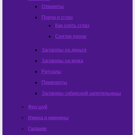
Отвороты
Порча и сглаз
Как снять сглаз
Снятие порчи
Заговоры на деньги
Заговоры на мужа
Ритуалы
Привороты
Заговоры сибирской целительницы
Фен шуй
Имена и именины
Гадание