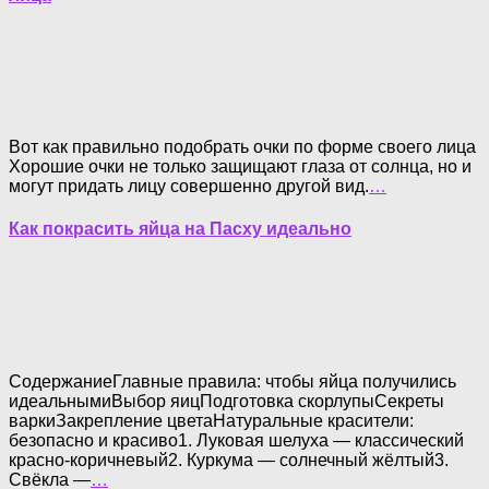
Вот как правильно подобрать очки по форме своего лица
Хорошие очки не только защищают глаза от солнца, но и
могут придать лицу совершенно другой вид.
…
Как покрасить яйца на Пасху идеально
СодержаниеГлавные правила: чтобы яйца получились
идеальнымиВыбор яицПодготовка скорлупыСекреты
варкиЗакрепление цветаНатуральные красители:
безопасно и красиво1. Луковая шелуха — классический
красно-коричневый2. Куркума — солнечный жёлтый3.
Свёкла —
…