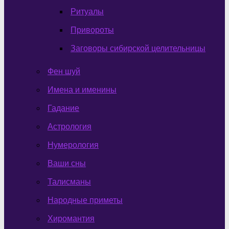
Ритуалы
Привороты
Заговоры сибирской целительницы
Фен шуй
Имена и именины
Гадание
Астрология
Нумерология
Ваши сны
Талисманы
Народные приметы
Хиромантия