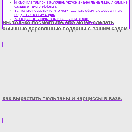
Я смочила тампон в яблочном уксусе и нанесла на лицо. И сама не
ожидала такого эффекта!..
Вы только посмотрите, что могут сделать обычные деревянные
поддоны с вашим садом
Как вырастить тюльпаны и нарциссы в вазе.
Вы только посмотрите, что могут сделать
8 специй, которые укрепляют иммунитет в несколько раз
обычные деревянные поддоны с вашим садом
Как вырастить тюльпаны и нарциссы в вазе.