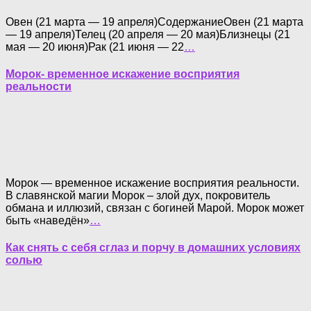
Овен (21 марта — 19 апреля)СодержаниеОвен (21 марта
— 19 апреля)Телец (20 апреля — 20 мая)Близнецы (21
мая — 20 июня)Рак (21 июня — 22
…
Морок- временное искажение восприятия
реальности
Морок — временное искажение восприятия реальности.
В славянской магии Морок – злой дух, покровитель
обмана и иллюзий, связан с богиней Марой. Морок может
быть «наведён»
…
Как снять с себя сглаз и порчу в домашних условиях
солью