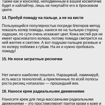
Также как и консилер, неподменным в вашей косметичке
будет и хайлайтер, лишь не покупайте его в бронзовом
цвете.
14. Пробуй помаду на пальце, а не на кисти
Пользующийся популярностью посреди блогеров метод
показать колер помады, нанеся ее на тыльную сторону
ладошки, по сути очень искажает цвет. Кожа кистей рук не
имеет красноватого колера, потому помада смотрится на
ней желтее и светлее. А вот подушки пальцев розовые и
по колеру поближе к губам. На их и нужно пробовать
помаду!
15. Не носи затратные реснички
Нет ничего наиболее пошлого. Наращивай, ламинируй,
есть масса технологий, а приклеенные по всей полосы
роста ресниц «опахала» — прошедший век.
16. Наноси крем радиальными движениями
Наносите крем для лица массажными радиальными
движениями – это простимулирует приток крови к коже и