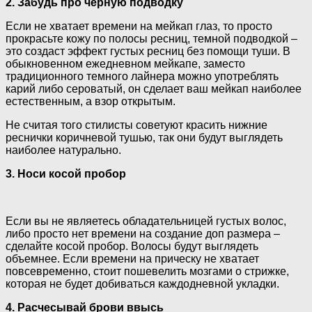
2. Забудь про черную подводку
Если не хватает времени на мейкап глаз, то просто
прокрасьте кожу по полосы ресниц, темной подводкой –
это создаст эффект густых ресниц без помощи туши. В
обыкновенном ежедневном мейкапе, заместо
традиционного темного лайнера можно употреблять
карий либо сероватый, он сделает ваш мейкап наиболее
естественным, а взор открытым.
Не считая того стилисты советуют красить нижние
реснички коричневой тушью, так они будут выглядеть
наиболее натурально.
3. Носи косой пробор
Если вы не являетесь обладательницей густых волос,
либо просто нет времени на создание доп размера –
сделайте косой пробор. Волосы будут выглядеть
объемнее. Если времени на прическу не хватает
повсевременно, стоит пошевелить мозгами о стрижке,
которая не будет добиваться каждодневной укладки.
4. Расчесывай брови ввысь