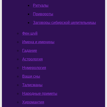
Ритуалы
Привороты
Заговоры сибирской целительницы
Фен шуй
Имена и именины
Гадание
Астрология
Нумерология
Ваши сны
Талисманы
Народные приметы
Хиромантия