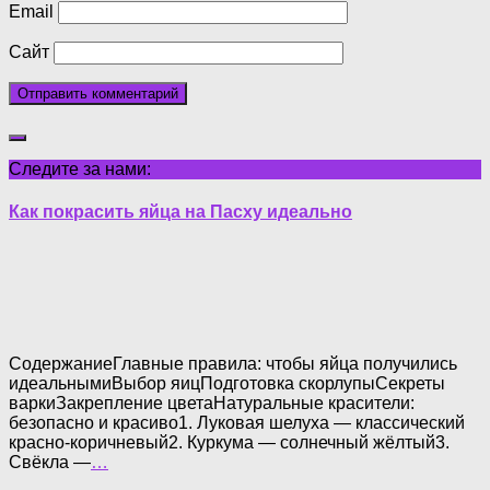
Email
Сайт
Следите за нами:
Как покрасить яйца на Пасху идеально
СодержаниеГлавные правила: чтобы яйца получились
идеальнымиВыбор яицПодготовка скорлупыСекреты
варкиЗакрепление цветаНатуральные красители:
безопасно и красиво1. Луковая шелуха — классический
красно-коричневый2. Куркума — солнечный жёлтый3.
Свёкла —
…