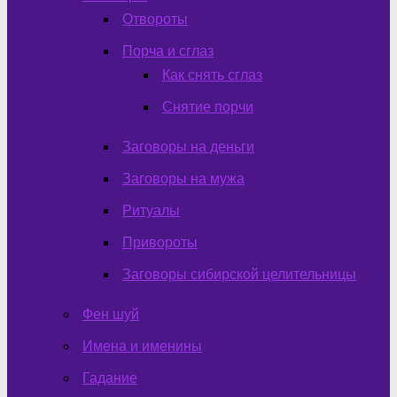
Отвороты
Порча и сглаз
Как снять сглаз
Снятие порчи
Заговоры на деньги
Заговоры на мужа
Ритуалы
Привороты
Заговоры сибирской целительницы
Фен шуй
Имена и именины
Гадание