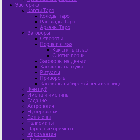
Эзотерика
Карты Таро
Колоды таро
Расклады Таро
Арканы Таро
Заговоры
Отвороты
Порча и сглаз
Как снять сглаз
Снятие порчи
Заговоры на деньги
Заговоры на мужа
Ритуалы
Привороты
Заговоры сибирской целительницы
Фен шуй
Имена и именины
Гадание
Астрология
Нумерология
Ваши сны
Талисманы
Народные приметы
Хиромантия
Практика