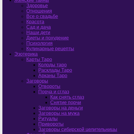
Женские тайны
Здоровье
Отношения
Все о свадьбе
Красота
Сад и дача
Наши дети
Диеты и похудение
Психология
Кулинарные рецепты
Эзотерика
Карты Таро
Колоды таро
Расклады Таро
Арканы Таро
Заговоры
Отвороты
Порча и сглаз
Как снять сглаз
Снятие порчи
Заговоры на деньги
Заговоры на мужа
Ритуалы
Привороты
Заговоры сибирской целительницы