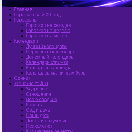
Главная
Гороскоп на 2026 год
Гороскопы
Гороскоп на сегодня
Гороскоп на неделю
Гороскоп на месяц
Календари
Лунный календарь
Церковный календарь
Денежный календарь
Календарь стрижки
Календарь садовода
Календарь магнитных бурь
Сонник
Женские тайны
Здоровье
Отношения
Все о свадьбе
Красота
Сад и дача
Наши дети
Диеты и похудение
Психология
Кулинарные рецепты