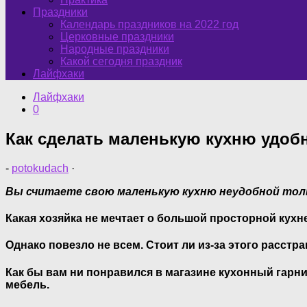
Праздники
Календарь праздников на 2022 год
Церковные праздники
Народные праздники
Какой сегодня праздник
Лайфхаки
Лайфхаки
0
Как сделать маленькую кухню удобн
-
potokudach
·
Вы считаете свою маленькую кухню неудобной толь
Какая хозяйка не мечтает о большой просторной кухн
Однако повезло не всем. Стоит ли из-за этого расстр
Как бы вам ни понравился в магазине кухонный гарни
мебель.