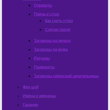
Отвороты
Порча и сглаз
Как снять сглаз
Снятие порчи
Заговоры на деньги
Заговоры на мужа
Ритуалы
Привороты
Заговоры сибирской целительницы
Фен шуй
Имена и именины
Гадание