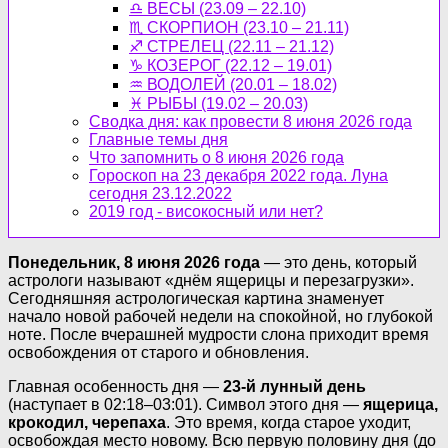
♎ ВЕСЫ (23.09 – 22.10)
♏ СКОРПИОН (23.10 – 21.11)
♐ СТРЕЛЕЦ (22.11 – 21.12)
♑ КОЗЕРОГ (22.12 – 19.01)
♒ ВОДОЛЕЙ (20.01 – 18.02)
♓ РЫБЫ (19.02 – 20.03)
Сводка дня: как провести 8 июня 2026 года
Главные темы дня
Что запомнить о 8 июня 2026 года
Гороскоп на 23 декабря 2022 года. Луна
сегодня 23.12.2022
2019 год - високосный или нет?
Понедельник, 8 июня 2026 года
— это день, который
астрологи называют «днём ящерицы и перезагрузки».
Сегодняшняя астрологическая картина знаменует
начало новой рабочей недели на спокойной, но глубокой
ноте. После вчерашней мудрости слона приходит время
освобождения от старого и обновления.
Главная особенность дня —
23-й лунный день
(наступает в 02:18–03:01). Символ этого дня —
ящерица,
крокодил, черепаха
. Это время, когда старое уходит,
освобождая место новому. Всю первую половину дня (до