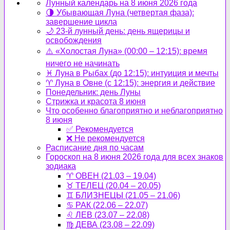
Лунный календарь на 8 июня 2026 года
🌗 Убывающая Луна (четвертая фаза):
завершение цикла
🌙 23-й лунный день: день ящерицы и
освобождения
⚠️ «Холостая Луна» (00:00 – 12:15): время
ничего не начинать
♓ Луна в Рыбах (до 12:15): интуиция и мечты
♈ Луна в Овне (с 12:15): энергия и действие
Понедельник: день Луны
Стрижка и красота 8 июня
Что особенно благоприятно и неблагоприятно
8 июня
✅ Рекомендуется
❌ Не рекомендуется
Расписание дня по часам
Гороскоп на 8 июня 2026 года для всех знаков
зодиака
♈ ОВЕН (21.03 – 19.04)
♉ ТЕЛЕЦ (20.04 – 20.05)
♊ БЛИЗНЕЦЫ (21.05 – 21.06)
♋ РАК (22.06 – 22.07)
♌ ЛЕВ (23.07 – 22.08)
♍ ДЕВА (23.08 – 22.09)