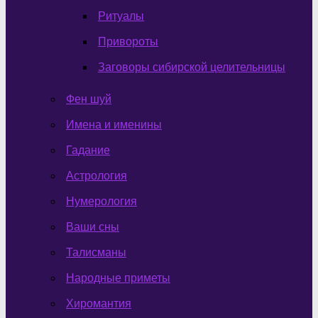
Ритуалы
Привороты
Заговоры сибирской целительницы
Фен шуй
Имена и именины
Гадание
Астрология
Нумерология
Ваши сны
Талисманы
Народные приметы
Хиромантия