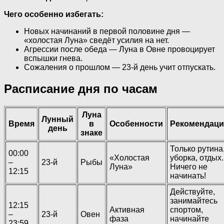
Чего особенно избегать:
Новых начинаний в первой половине дня —
«холостая Луна» сведёт усилия на нет.
Агрессии после обеда — Луна в Овне провоцирует
вспышки гнева.
Сожаления о прошлом — 23-й день учит отпускать.
Расписание дня по часам
Луна
Лунный
Время
в
Особенности
Рекомендац
день
знаке
Только рутина
00:00
«Холостая
уборка, отдых.
–
23-й
Рыбы
Луна»
Ничего не
12:15
начинать!
Действуйте,
занимайтесь
12:15
Активная
спортом,
–
23-й
Овен
фаза
начинайте
23:59