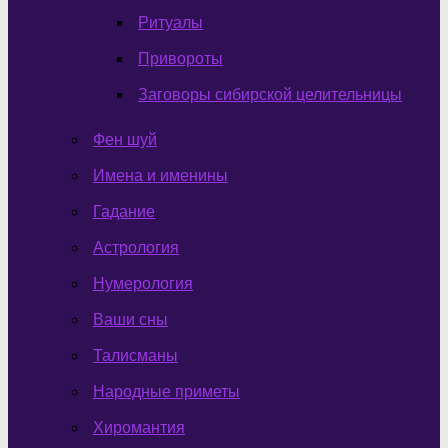
Ритуалы
Привороты
Заговоры сибирской целительницы
Фен шуй
Имена и именины
Гадание
Астрология
Нумерология
Ваши сны
Талисманы
Народные приметы
Хиромантия