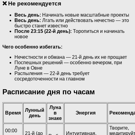
❌ Не рекомендуется
Весь день:
Начинать новые масштабные проекты
Весь день:
Лгать или действовать нечестно — это
быстро станет известно
После 23:15 (22-й день):
Торопиться и начинать
новое
Чего особенно избегать:
Нечестности и обмана — 21-й день их не прощает
Поспешных решений — особенно вечером, при
Луне в Овне
Распыления — 22-й день требует
сосредоточенности на главном
Расписание дня по часам
Луна
Лунный
Время
в
Энергия
Рекоменд
день
знаке
Творите,
00:00
21-й (до
Интуитивная,
медитируйт