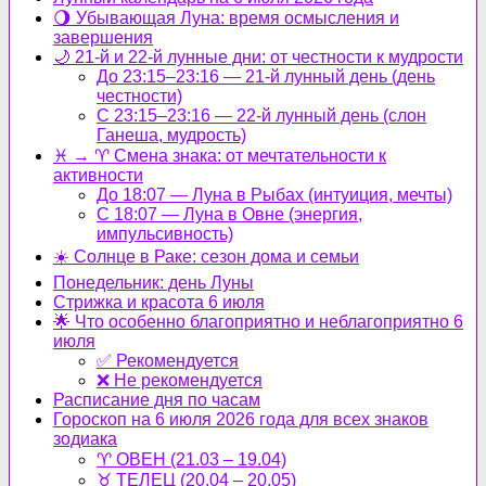
🌖 Убывающая Луна: время осмысления и
завершения
🌙 21-й и 22-й лунные дни: от честности к мудрости
До 23:15–23:16 — 21-й лунный день (день
честности)
С 23:15–23:16 — 22-й лунный день (слон
Ганеша, мудрость)
♓ → ♈ Смена знака: от мечтательности к
активности
До 18:07 — Луна в Рыбах (интуиция, мечты)
С 18:07 — Луна в Овне (энергия,
импульсивность)
☀️ Солнце в Раке: сезон дома и семьи
Понедельник: день Луны
Стрижка и красота 6 июля
🌟 Что особенно благоприятно и неблагоприятно 6
июля
✅ Рекомендуется
❌ Не рекомендуется
Расписание дня по часам
Гороскоп на 6 июля 2026 года для всех знаков
зодиака
♈ ОВЕН (21.03 – 19.04)
♉ ТЕЛЕЦ (20.04 – 20.05)