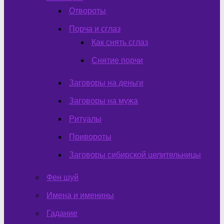
Отвороты
Порча и сглаз
Как снять сглаз
Снятие порчи
Заговоры на деньги
Заговоры на мужа
Ритуалы
Привороты
Заговоры сибирской целительницы
Фен шуй
Имена и именины
Гадание