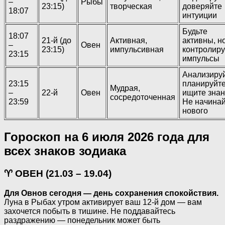
–
Рыбы
23:15)
творческая
доверяйте
18:07
интуиции
Будьте
18:07
21-й (до
Активная,
активны, н
–
Овен
23:15)
импульсивная
контролиру
23:15
импульсы
Анализируй
23:15
планируйте
Мудрая,
–
22-й
Овен
ищите знан
сосредоточенная
23:59
Не начина
нового
Гороскоп на 6 июля 2026 года для
всех знаков зодиака
♈ ОВЕН (21.03 – 19.04)
Для Овнов сегодня — день сохранения спокойствия.
Луна в Рыбах утром активирует ваш 12-й дом — вам
захочется побыть в тишине. Не поддавайтесь
раздражению — понедельник может быть