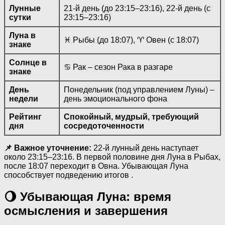
Лунные
21-й день (до 23:15–23:16), 22-й день (с
сутки
23:15–23:16)
Луна в
♓ Рыбы (до 18:07), ♈ Овен (с 18:07)
знаке
Солнце в
♋ Рак – сезон Рака в разгаре
знаке
День
Понедельник (под управлением Луны) –
недели
день эмоционального фона
Рейтинг
Спокойный, мудрый, требующий
дня
сосредоточенности
📌 Важное уточнение:
22-й лунный день наступает
около 23:15–23:16. В первой половине дня Луна в Рыбах,
после 18:07 переходит в Овна. Убывающая Луна
способствует подведению итогов .
🌖 Убывающая Луна: время
осмысления и завершения