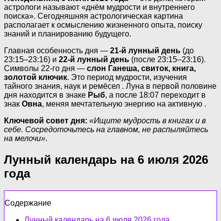
астрологи называют «днём мудрости и внутреннего
поиска». Сегодняшняя астрологическая картина
располагает к осмыслению жизненного опыта, поиску
знаний и планированию будущего.
Главная особенность дня —
21-й лунный день
(до
23:15–23:16) и
22-й лунный день
(после 23:15–23:16).
Символы 22-го дня —
слон Ганеша, свиток, книга,
золотой ключик
. Это период мудрости, изучения
тайного знания, наук и ремёсел . Луна в первой половине
дня находится в знаке
Рыб
, а после 18:07 переходит в
знак
Овна
, меняя мечтательную энергию на активную .
Ключевой совет дня:
«Ищите мудрость в книгах и в
себе. Сосредоточьтесь на главном, не распыляйтесь
на мелочи»
.
Лунный календарь на 6 июля 2026
года
Содержание
Лунный календарь на 6 июля 2026 года