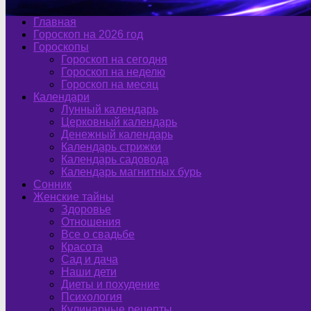
Главная
Гороскоп на 2026 год
Гороскопы
Гороскоп на сегодня
Гороскоп на неделю
Гороскоп на месяц
Календари
Лунный календарь
Церковный календарь
Денежный календарь
Календарь стрижки
Календарь садовода
Календарь магнитных бурь
Сонник
Женские тайны
Здоровье
Отношения
Все о свадьбе
Красота
Сад и дача
Наши дети
Диеты и похудение
Психология
Кулинарные рецепты