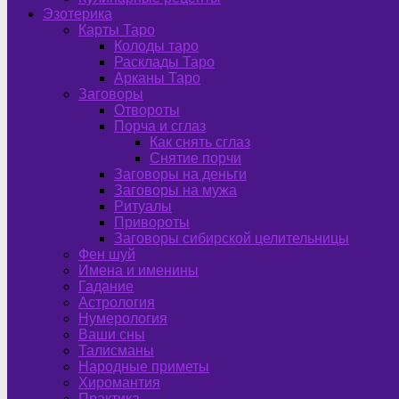
Эзотерика
Карты Таро
Колоды таро
Расклады Таро
Арканы Таро
Заговоры
Отвороты
Порча и сглаз
Как снять сглаз
Снятие порчи
Заговоры на деньги
Заговоры на мужа
Ритуалы
Привороты
Заговоры сибирской целительницы
Фен шуй
Имена и именины
Гадание
Астрология
Нумерология
Ваши сны
Талисманы
Народные приметы
Хиромантия
Практика