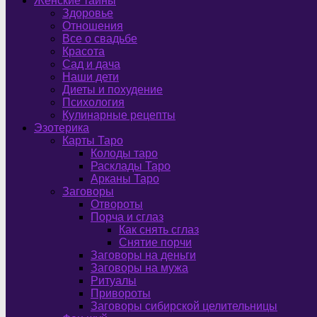
Женские тайны
Здоровье
Отношения
Все о свадьбе
Красота
Сад и дача
Наши дети
Диеты и похудение
Психология
Кулинарные рецепты
Эзотерика
Карты Таро
Колоды таро
Расклады Таро
Арканы Таро
Заговоры
Отвороты
Порча и сглаз
Как снять сглаз
Снятие порчи
Заговоры на деньги
Заговоры на мужа
Ритуалы
Привороты
Заговоры сибирской целительницы