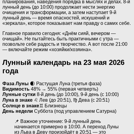
планирования, наведения порядка в мыслях и делах. 8-й
лунный день (до 10:00) продолжает нести энергию
очищения и трансформации, а затем наступает 9-й
лунный день — время опасностей, искушений и
«зеркала», которое показывает нам правду о самих себе.
Главное правило сегодня: «Днём сияй, вечером —
очищай». Не пытайтесь быть практичными с утра —
позвольте себе радость и творчество. А вот после 21:00
— включайте режим «хозяйки/хозяина».
Лунный календарь на 23 мая 2026
года
Фаза Луны
🌒 Растущая Луна (третья фаза)
Видимость
48% → 55% (первая четверть)
Лунные сутки
8-й день (до 10:00), 9-й день (с 10:00)
Луна в знаке
♌ Лев (до 20:51), ♍ Дева (с 20:51)
Солнце в знаке
♊ Близнецы
День недели
Суббота (под управлением Сатурна)
📌 Важное уточнение: 9-й лунный день
начинается примерно в 10:00. А переход Луны
из Льва в Деву произойдёт в 20:51 — это