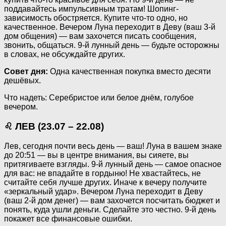
поддавайтесь импульсивным тратам! Шопинг-
зависимость обостряется. Купите что-то одно, но
качественное. Вечером Луна переходит в Деву (ваш 3-й
дом общения) — вам захочется писать сообщения,
звонить, общаться. 9-й лунный день — будьте осторожны
в словах, не обсуждайте других.
Совет дня:
Одна качественная покупка вместо десяти
дешёвых.
Что надеть: Серебристое или белое днём, голубое
вечером.
♌ ЛЕВ (23.07 – 22.08)
Лев, сегодня почти весь день — ваш! Луна в вашем знаке
до 20:51 — вы в центре внимания, вы сияете, вы
притягиваете взгляды. 9-й лунный день — самое опасное
для вас: не впадайте в гордыню! Не хвастайтесь, не
считайте себя лучше других. Иначе к вечеру получите
«зеркальный удар». Вечером Луна переходит в Деву
(ваш 2-й дом денег) — вам захочется посчитать бюджет и
понять, куда ушли деньги. Сделайте это честно. 9-й день
покажет все финансовые ошибки.