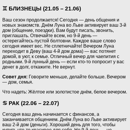
♊ БЛИЗНЕЦЫ (21.05 – 21.06)
Ваш сезон продолжается! Сегодня — день общения и
новых знакомств. Днём Луна во Льве активирует ваш 3-й
дом (общение, поездки). Вам будут писать, звонить,
приглашать. Отвечайте всем, но 9-й день —
остерегайтесь пустой болтовни. Каждое ваше слово
сегодня имеет вес. Не сплетничайте! Вечером Луна
переходит в Деву (ваш 4-й дом дома) — вас потянет
домой, в уют, к семье. Отличный вечер для чаепития с
родными. 9-й лунный день — если кто-то попросит у вас
денег в долг, откажите. Не вернут.
Совет дня:
Говорите меньше, делайте больше. Вечером
— дом, семья.
Что надеть: Жёлтое или золотистое днём, белое вечером.
♋ РАК (22.06 – 22.07)
Сегодня ваш день начинается с финансов, а
заканчивается общением. Днём Луна во Льве активирует
ваш 2-й дом (деньги). Хороший день для того, чтобы
купить что-то красивое для себя. Но 9-й день — не