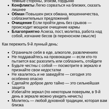
тёмные стороны, эгоизм, гордыню
Конфликты
Легко сорваться на близких, сказать
лишнее
Обман
Повышен риск обмана, мошенничества,
соблазнительных предложений
Очищение
Если пройти день без срывов —
происходит мощное очищение кармы
Благоприятно
Аскеза, пост, молитва, работа над
собой, изгнание бесов (в переносном смысле)
Как пережить 9-й лунный день:
Ограничьте себя в еде, алкоголе, развлечениях
Не поддавайтесь на провокации — если кто-то
пытается вас разозлить или соблазнить, отойдите
Будьте честны с собой — посмотрите в зеркало и
признайте свои недостатки
Не хвалитесь и не завидуйте — сегодня это
особенно опасно
Сделайте доброе дело тайно — это сильнейшая
защита
Избегайте зеркал (по некоторым поверьям, в 9-й
день в зеркале можно увидеть нечисть)
Молитесь — любой духовной традиции, которая вам
близка