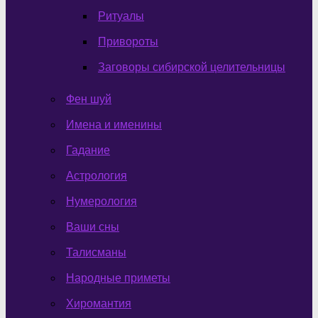
Ритуалы
Привороты
Заговоры сибирской целительницы
Фен шуй
Имена и именины
Гадание
Астрология
Нумерология
Ваши сны
Талисманы
Народные приметы
Хиромантия