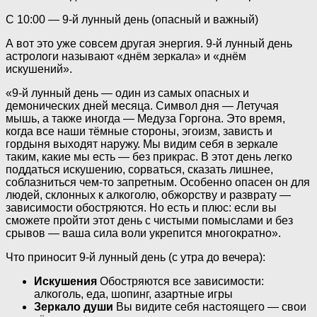
С 10:00 — 9-й лунный день (опасный и важный)
А вот это уже совсем другая энергия. 9-й лунный день
астрологи называют «днём зеркала» и «днём
искушений».
«9-й лунный день — один из самых опасных и
демонических дней месяца. Символ дня — Летучая
мышь, а также иногда — Медуза Горгона. Это время,
когда все наши тёмные стороны, эгоизм, зависть и
гордыня выходят наружу. Мы видим себя в зеркале
таким, какие мы есть — без прикрас. В этот день легко
поддаться искушению, сорваться, сказать лишнее,
соблазниться чем-то запретным. Особенно опасен он для
людей, склонных к алкоголю, обжорству и разврату —
зависимости обостряются. Но есть и плюс: если вы
сможете пройти этот день с чистыми помыслами и без
срывов — ваша сила воли укрепится многократно».
Что приносит 9-й лунный день (с утра до вечера):
Искушения
Обостряются все зависимости:
алкоголь, еда, шопинг, азартные игры
Зеркало души
Вы видите себя настоящего — свои