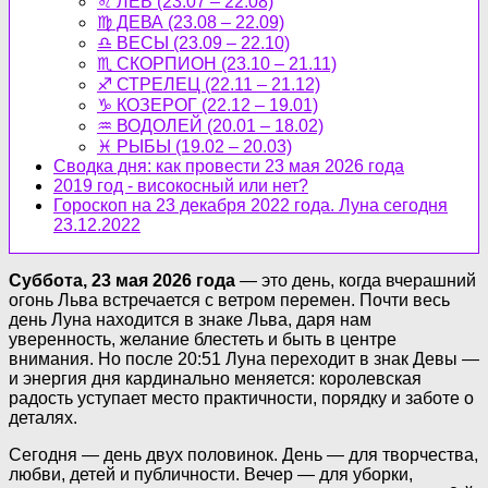
♌ ЛЕВ (23.07 – 22.08)
♍ ДЕВА (23.08 – 22.09)
♎ ВЕСЫ (23.09 – 22.10)
♏ СКОРПИОН (23.10 – 21.11)
♐ СТРЕЛЕЦ (22.11 – 21.12)
♑ КОЗЕРОГ (22.12 – 19.01)
♒ ВОДОЛЕЙ (20.01 – 18.02)
♓ РЫБЫ (19.02 – 20.03)
Сводка дня: как провести 23 мая 2026 года
2019 год - високосный или нет?
Гороскоп на 23 декабря 2022 года. Луна сегодня
23.12.2022
Суббота, 23 мая 2026 года
— это день, когда вчерашний
огонь Льва встречается с ветром перемен. Почти весь
день Луна находится в знаке Льва, даря нам
уверенность, желание блестеть и быть в центре
внимания. Но после 20:51 Луна переходит в знак Девы —
и энергия дня кардинально меняется: королевская
радость уступает место практичности, порядку и заботе о
деталях.
Сегодня — день двух половинок. День — для творчества,
любви, детей и публичности. Вечер — для уборки,