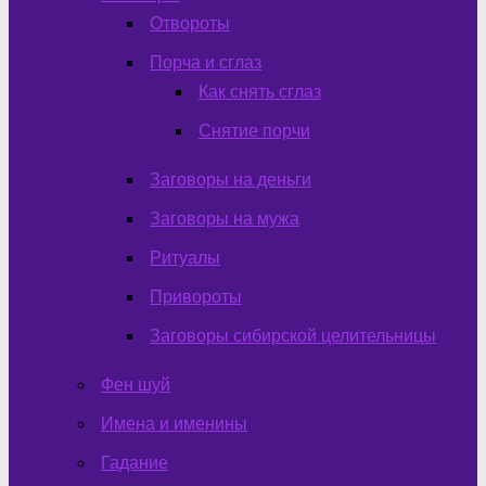
Отвороты
Порча и сглаз
Как снять сглаз
Снятие порчи
Заговоры на деньги
Заговоры на мужа
Ритуалы
Привороты
Заговоры сибирской целительницы
Фен шуй
Имена и именины
Гадание