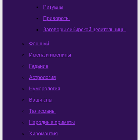
Ритуалы
Привороты
Заговоры сибирской целительницы
Фен шуй
Имена и именины
Гадание
Астрология
Нумерология
Ваши сны
Талисманы
Народные приметы
Хиромантия