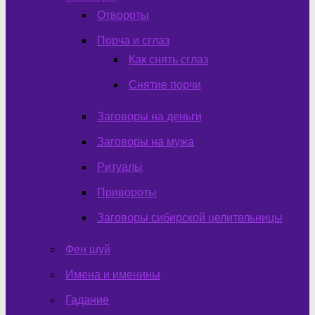
Отвороты
Порча и сглаз
Как снять сглаз
Снятие порчи
Заговоры на деньги
Заговоры на мужа
Ритуалы
Привороты
Заговоры сибирской целительницы
Фен шуй
Имена и именины
Гадание