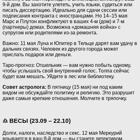
9-й дом. Вы захотите улететь, учить языки, судиться или
писать диссертацию. Идеально для сдачи сессии или
подписания контракта с иностранцами. Но 14–15 мая
Марс и Плутон конфликтуют в ваших 4-м (дом) и 7-м
(партнеры) домах. Возможна «домашняя война» с
супругом или родителями из-за ремонта.
Важно: 11 мая Луна и Юпитер в Тельце дарят вам удачу в
дальних связях. Человек из другого города может
прислать подарок или деньги.
Таро-прогноз: Отшельник — вам нужно побыть одному,
чтобы услышать свой внутренний голос. Толпа сейчас
будет вам мешать. Уйдите в лес или библиотеку.
Совет астролога:
В пятницу (15 мая) ни под каким
видом не обсуждайте политику и религию. Это разрушит
даже самые крепкие отношения. Молчите в тряпочку.
♎ ВЕСЫ (23.09 – 22.10)
Долги, налоги, наследство и секс. 12 мая Меркурий
врывается в ваш 8-й дом — вы станете детективом.