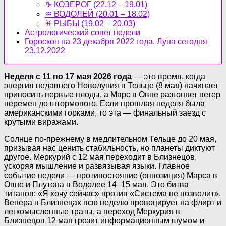
♑ КОЗЕРОГ (22.12 – 19.01)
♒ ВОДОЛЕЙ (20.01 – 18.02)
♓ РЫБЫ (19.02 – 20.03)
Астрологический совет недели
Гороскоп на 23 декабря 2022 года. Луна сегодня
23.12.2022
Неделя с 11 по 17 мая 2026 года
— это время, когда
энергия недавнего Новолуния в Тельце (8 мая) начинает
приносить первые плоды, а Марс в Овне разгоняет ветер
перемен до штормового. Если прошлая неделя была
американскими горками, то эта — финальный заезд с
крутыми виражами.
Солнце по-прежнему в медлительном Тельце до 20 мая,
призывая нас ценить стабильность, но планеты диктуют
другое. Меркурий с 12 мая переходит в Близнецов,
ускоряя мышление и развязывая языки. Главное
событие недели — противостояние (оппозиция) Марса в
Овне и Плутона в Водолее 14–15 мая. Это битва
титанов: «Я хочу сейчас» против «Система не позволит».
Венера в Близнецах всю неделю провоцирует на флирт и
легкомысленные траты, а переход Меркурия в
Близнецов 12 мая грозит информационным шумом и