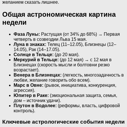
желанием сказать лишнее.
Общая астрономическая картина
недели
Фаза Луны:
Растущая (от 34% до 68%) → Первая
четверть в созвездии Льва 15 мая.
Луна в знаках:
Телец (11–12.05), Близнецы (12–
14.05), Рак (14–17.05).
Солнце в Тельце:
(до 20 мая).
Меркурий в Тельце:
(до 12 мая) → с 12 мая в
Близнецах (скорость мысли и болтовни резко
возрастает).
Венера в Близнецах:
(легкость, многозадачность в
любви, желание говорить обо всем).
Марс в Овне:
(рывок, инициатива, конкуренция,
агрессия).
Юпитер в Раке:
(эмоциональная защита, семья,
дом – источник удачи).
Плутон в Водолее:
(реформы, власть, цифровой
контроль).
Ключевые астрологические события недели