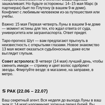
зашкаливает. Но будьте осторожны: 14–15 мая Марс (в
партнерах) бьет по Плутону (в вашем 9-м доме).
Конфликт с любимым человеком из-за путешествия или
учебы.
Важно: 15 мая Первая четверть Луны в вашем 9-м доме
— момент истины для тех, кто ждал ответа от суда,
университета или загранпаспорта. Ответ придет.
Таро-прогноз: Шут — вам предлагают прыгнуть в
неизвестность с открытыми глазами. Новое знакомство
13 мая может оказаться судьбоносным, даже если
выглядит глупым.
Совет астролога:
В четверг (14 мая) лучший день, чтобы
сменить имидж — стрижку и цвет волос одобряют
звезды. Флиртуйте везде: в магазине, на заправке, в
метро.
♋ РАК (22.06 – 22.07)
Ваш секретный агент. Вся неделя до выхода Луны в ваш
знак (с 14 мая) напоминает затишье перед бурей. Вы