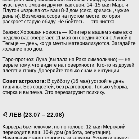
чувствуете эмоции других, как свои. 14–15 мая Марс и
Плутон «взрывают» ваш 8-й дом (секс, кризисы, чужие
деньги). Возможна ссора на пустом месте, которая
раскроет старую обиду. Не бойтесь — это чистка.
Важно: Хорошая новость — Юпитер в вашем знаке всю
неделю вас оберегает. 11 мая он соединяется с Луной в
Тельце — день, когда мечты материализуются. Загадайте
желание про дом.
Таро-прогноз: Луна (выпала на Рака символично) — не
верьте тому, что видите на поверхности. Кто-то из друзей
плетет интригу. Доверяйте только снам и интуиции.
Совет астролога:
В субботу (16 мая) устройте день
тишины. Без соцсетей, без разговоров. Только уборка,
стирка и выпечка. Это перезагрузит психику.
♌ ЛЕВ (23.07 – 22.08)
Карьера бьет ключом, но по голове. 12 мая Меркурий
переходит в ваш 10-й дом (работа, репутация).
Начальник станет говорить загадками, бумажки начнут