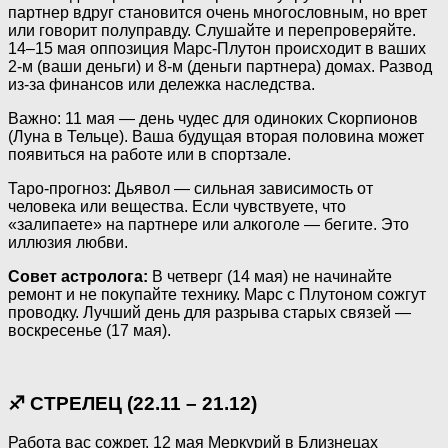
партнер вдруг становится очень многословным, но врет
или говорит полуправду. Слушайте и перепроверяйте.
14–15 мая оппозиция Марс-Плутон происходит в ваших
2-м (ваши деньги) и 8-м (деньги партнера) домах. Развод
из-за финансов или дележка наследства.
Важно: 11 мая — день чудес для одиноких Скорпионов
(Луна в Тельце). Ваша будущая вторая половина может
появиться на работе или в спортзале.
Таро-прогноз: Дьявол — сильная зависимость от
человека или вещества. Если чувствуете, что
«залипаете» на партнере или алкоголе — бегите. Это
иллюзия любви.
Совет астролога:
В четверг (14 мая) не начинайте
ремонт и не покупайте технику. Марс с Плутоном сожгут
проводку. Лучший день для разрыва старых связей —
воскресенье (17 мая).
♐ СТРЕЛЕЦ (22.11 – 21.12)
Работа вас сожрет. 12 мая Меркурий в Близнецах