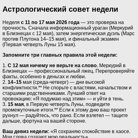
Астрологический совет недели
Неделя
с 11 по 17 мая 2026 года
— это проверка на
прочность. Сначала информационный ураган (Меркурий
в Близнецах с 12 мая), затем энергетическая дуэль (Марс
против Плутона 14–15 мая), и финальный экзамен
(Первая четверть Луны 15 мая).
Запомните три главных правила этой недели:
1.
С 12 мая ничему не верьте на слово.
Меркурий в
Близнецах — профессиональный лжец. Перепроверяйте
факты, особенно в деньгах и любви.
2.
14–15
мая (среда-четверг) — дни высокой
конфликтности.** Не спорьте с властями, начальством и
старшими родственниками. Лучший ответ на
провокацию: «Я подумаю над этим» — и уйти в тень.
3.
15 мая
, в Первую четверть Луны, подведите
промежуточные итоги.** Если к этому дню ваш проект
рухнул — радуйтесь, что рано. Если взлетел — тащите
дальше, фортуна на вашей стороне.
Ваш девиз недели:
«Я сохраняю спокойствие в хаосе.
Мои слова создают мою реальность».