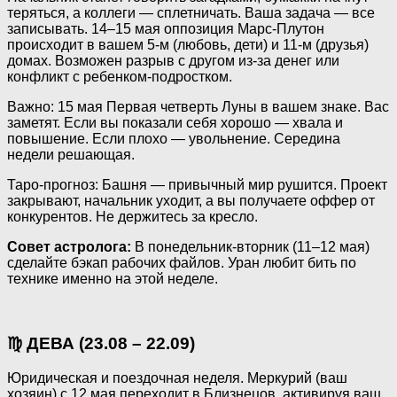
теряться, а коллеги — сплетничать. Ваша задача — все
записывать. 14–15 мая оппозиция Марс-Плутон
происходит в вашем 5-м (любовь, дети) и 11-м (друзья)
домах. Возможен разрыв с другом из-за денег или
конфликт с ребенком-подростком.
Важно: 15 мая Первая четверть Луны в вашем знаке. Вас
заметят. Если вы показали себя хорошо — хвала и
повышение. Если плохо — увольнение. Середина
недели решающая.
Таро-прогноз: Башня — привычный мир рушится. Проект
закрывают, начальник уходит, а вы получаете оффер от
конкурентов. Не держитесь за кресло.
Совет астролога:
В понедельник-вторник (11–12 мая)
сделайте бэкап рабочих файлов. Уран любит бить по
технике именно на этой неделе.
♍ ДЕВА (23.08 – 22.09)
Юридическая и поездочная неделя. Меркурий (ваш
хозяин) с 12 мая переходит в Близнецов, активируя ваш