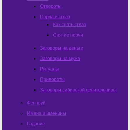
Отвороты
Порча и сглаз
Как снять сглаз
Снятие порчи
Заговоры на деньги
Заговоры на мужа
Ритуалы
Привороты
Заговоры сибирской целительницы
Фен шуй
Имена и именины
Гадание