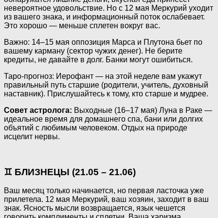
невероятное удовольствие. Но с 12 мая Меркурий уходит
из вашего знака, и информационный поток ослабевает.
Это хорошо — меньше сплетен вокруг вас.
Важно: 14–15 мая оппозиция Марса и Плутона бьет по
вашему карману (сектор чужих денег). Не берите
кредиты, не давайте в долг. Банки могут ошибиться.
Таро-прогноз: Иерофант — на этой неделе вам укажут
правильный путь старшие (родители, учитель, духовный
наставник). Прислушайтесь к тому, кто старше и мудрее.
Совет астролога:
Выходные (16–17 мая) Луна в Раке —
идеальное время для домашнего спа, бани или долгих
объятий с любимым человеком. Отдых на природе
исцелит нервы.
♊ БЛИЗНЕЦЫ (21.05 – 21.06)
Ваш месяц только начинается, но первая ласточка уже
прилетела. 12 мая Меркурий, ваш хозяин, заходит в ваш
знак. Ясность мысли возвращается, язык чешется
говорить комплименты и сплетни. Ваша харизма