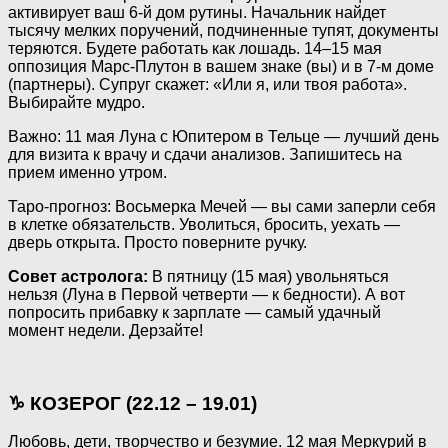
активирует ваш 6-й дом рутины. Начальник найдет
тысячу мелких поручений, подчиненные тупят, документы
теряются. Будете работать как лошадь. 14–15 мая
оппозиция Марс-Плутон в вашем знаке (вы) и в 7-м доме
(партнеры). Супруг скажет: «Или я, или твоя работа».
Выбирайте мудро.
Важно: 11 мая Луна с Юпитером в Тельце — лучший день
для визита к врачу и сдачи анализов. Запишитесь на
прием именно утром.
Таро-прогноз: Восьмерка Мечей — вы сами заперли себя
в клетке обязательств. Уволиться, бросить, уехать —
дверь открыта. Просто поверните ручку.
Совет астролога:
В пятницу (15 мая) увольняться
нельзя (Луна в Первой четверти — к бедности). А вот
попросить прибавку к зарплате — самый удачный
момент недели. Дерзайте!
♑ КОЗЕРОГ (22.12 – 19.01)
Любовь, дети, творчество и безумие. 12 мая Меркурий в