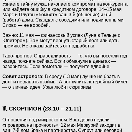
Узнаете тайну мужа, накопаете компромат на конкурента
или найдете ошибку в кредитном договоре. 14–15 мая
Марс и Плутон «бомбят» ваш 3-й (общение) и 6-й
(работа) дома. Скандал с соседями или подчиненными.
Слово — не воробей.
Важно: 11 мая — финансовый успех (Луна в Тельце с
Юпитером). Вам могут вернуть старый долг или дать
премию. Не отказывайтесь от подработки.
Таро-прогноз: Справедливость — то, что вы посеяли год
назад, пожнете сейчас. Если обманули в деньгах —
разоритесь. Если помогали — получите вдвойне.
Совет астролога:
В среду (13 мая) лучше не брать в
долг и не давать взаймы. А вот купить лотерейный билет
— отличная идея. Уран любит сюрпризы.
♏ СКОРПИОН (23.10 – 21.11)
Отношения под микроскопом. Ваш девиз недели —
«проверка на прочность». 12 мая Меркурий заходит в
ваш 7-й дом брака и партнерства. Супруг или деловой