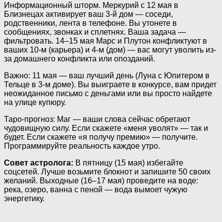
Информационный шторм. Меркурий с 12 мая в
Близнецах активирует ваш 3-й дом — соседи,
родственники, лента в телефоне. Вы утонете в
сообщениях, звонках и сплетнях. Ваша задача —
фильтровать. 14–15 мая Марс и Плутон конфликтуют в
ваших 10-м (карьера) и 4-м (дом) — вас могут уволить из-
за домашнего конфликта или опозданий.
Важно: 11 мая — ваш лучший день (Луна с Юпитером в
Тельце в 3-м доме). Вы выиграете в конкурсе, вам придет
неожиданное письмо с деньгами или вы просто найдете
на улице купюру.
Таро-прогноз: Маг — ваши слова сейчас обретают
чудовищную силу. Если скажете «меня уволят» — так и
будет. Если скажете «я получу премию» — получите.
Программируйте реальность каждое утро.
Совет астролога:
В пятницу (15 мая) избегайте
соцсетей. Лучше возьмите блокнот и запишите 50 своих
желаний. Выходные (16–17 мая) проведите на воде:
река, озеро, ванна с пеной — вода вымоет чужую
энергетику.