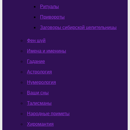
Ритуалы
Привороты
Заговоры сибирской целительницы
Фен шуй
Имена и именины
Гадание
Астрология
Нумерология
Ваши сны
Талисманы
Народные приметы
Хиромантия