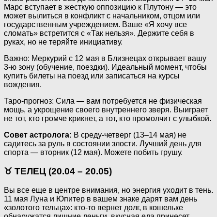
Марс вступает в жесткую оппозицию к Плутону — это
может вылиться в конфликт с начальником, отцом или
государственным учреждением. Ваше «Я хочу все
сломать» встретится с «Так нельзя». Держите себя в
руках, но не теряйте инициативу.
Важно: Меркурий с 12 мая в Близнецах открывает вашу
3-ю зону (обучение, поездки). Идеальный момент, чтобы
купить билеты на поезд или записаться на курсы
вождения.
Таро-прогноз: Сила — вам потребуется не физическая
мощь, а укрощение своего внутреннего зверя. Выиграет
не тот, кто громче крикнет, а тот, кто промолчит с улыбкой.
Совет астролога:
В среду-четверг (13–14 мая) не
садитесь за руль в состоянии злости. Лучший день для
спорта — вторник (12 мая). Можете побить грушу.
♉ ТЕЛЕЦ (20.04 – 20.05)
Вы все еще в центре внимания, но энергия уходит в тень.
11 мая Луна и Юпитер в вашем знаке дарят вам день
«золотого тельца»: кто-то вернет долг, в кошельке
обнаружатся лишние деньги, вкусная еда принесет