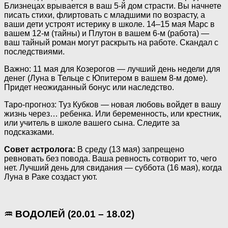
Близнецах врывается в ваш 5-й дом страсти. Вы начнете
писать стихи, флиртовать с младшими по возрасту, а
ваши дети устроят истерику в школе. 14–15 мая Марс в
вашем 12-м (тайны) и Плутон в вашем 6-м (работа) —
ваш тайный роман могут раскрыть на работе. Скандал с
последствиями.
Важно: 11 мая для Козерогов — лучший день недели для
денег (Луна в Тельце с Юпитером в вашем 8-м доме).
Придет неожиданный бонус или наследство.
Таро-прогноз: Туз Кубков — новая любовь войдет в вашу
жизнь через… ребенка. Или беременность, или крестник,
или учитель в школе вашего сына. Следите за
подсказками.
Совет астролога:
В среду (13 мая) запрещено
ревновать без повода. Ваша ревность сотворит то, чего
нет. Лучший день для свидания — суббота (16 мая), когда
Луна в Раке создаст уют.
♒ ВОДОЛЕЙ (20.01 – 18.02)