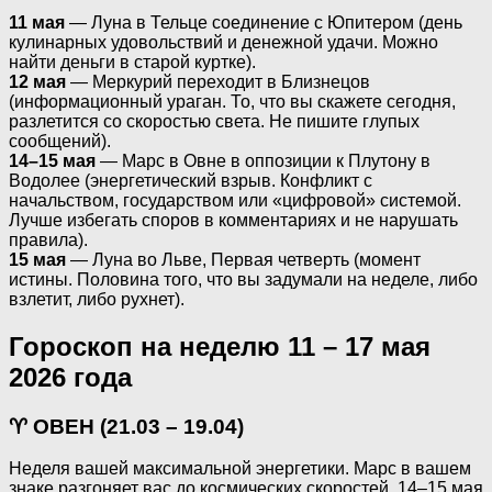
11 мая
— Луна в Тельце соединение с Юпитером (день
кулинарных удовольствий и денежной удачи. Можно
найти деньги в старой куртке).
12 мая
— Меркурий переходит в Близнецов
(информационный ураган. То, что вы скажете сегодня,
разлетится со скоростью света. Не пишите глупых
сообщений).
14–15 мая
— Марс в Овне в оппозиции к Плутону в
Водолее (энергетический взрыв. Конфликт с
начальством, государством или «цифровой» системой.
Лучше избегать споров в комментариях и не нарушать
правила).
15 мая
— Луна во Льве, Первая четверть (момент
истины. Половина того, что вы задумали на неделе, либо
взлетит, либо рухнет).
Гороскоп на неделю 11 – 17 мая
2026 года
♈ ОВЕН (21.03 – 19.04)
Неделя вашей максимальной энергетики. Марс в вашем
знаке разгоняет вас до космических скоростей. 14–15 мая